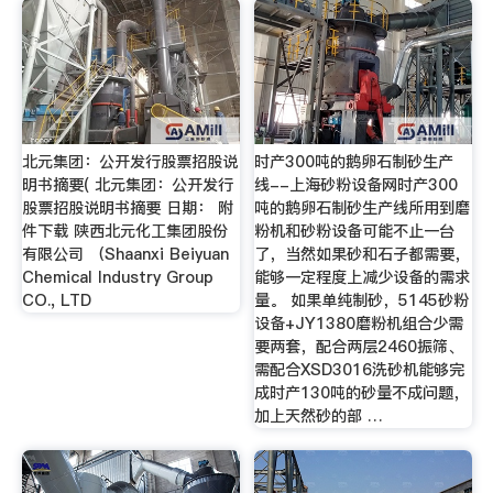
北元集团：公开发行股票招股说
时产300吨的鹅卵石制砂生产
明书摘要( 北元集团：公开发行
线--上海砂粉设备网时产300
股票招股说明书摘要 日期： 附
吨的鹅卵石制砂生产线所用到磨
件下载 陕西北元化工集团股份
粉机和砂粉设备可能不止一台
有限公司 （Shaanxi Beiyuan
了，当然如果砂和石子都需要，
Chemical Industry Group
能够一定程度上减少设备的需求
CO., LTD
量。 如果单纯制砂，5145砂粉
设备+JY1380磨粉机组合少需
要两套，配合两层2460振筛、
需配合XSD3016洗砂机能够完
成时产130吨的砂量不成问题，
加上天然砂的部 …