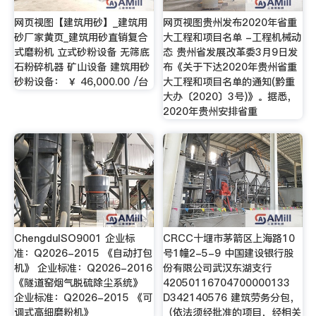
网页视图【建筑用砂】_建筑用
网页视图贵州发布2020年省重
砂厂家黄页_建筑用砂直销复合
大工程和项目名单 -工程机械动
式磨粉机 立式砂粉设备 无筛底
态 贵州省发展改革委3月9日发
石粉碎机器 矿山设备 建筑用砂
布《关于下达2020年贵州省重
砂粉设备： ￥ 46,000.00 /台
大工程和项目名单的通知(黔重
大办〔2020〕3号)》。据悉，
2020年贵州安排省重
ChengduISO9001 企业标
CRCC十堰市茅箭区上海路10
准：Q2026-2015 《自动打包
号1幢2-5-9 中国建设银行股
机》 企业标准：Q2026-2016
份有限公司武汉东湖支行
《隧道窑烟气脱硫除尘系统》
42050116704700000133
企业标准：Q2026-2015 《可
D342140576 建筑劳务分包，
调式高细磨粉机》
（依法须经批准的项目，经相关