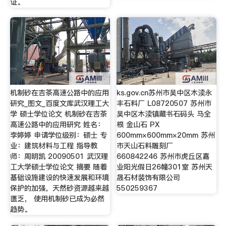
证。
机制砂在吉茶高速公路中的应用
ks.gov.cn苏州市吴中区木渎永
研究_图文_百度文库武汉理工大
丰石料厂 L08720507 苏州市
学 硕士学位论文 机制砂在吉茶
吴中区木渎镇藏书石码头 马全
高速公路中的应用研究 姓名：
根 金山石 PX
李婷婷 申请学位级别：硕士 专
600mm×600mm×20mm 苏州
业：建筑材料与工程 指导教
市天山石料雕刻厂
师：周明凯 20090501 武汉理
660842246 苏州市虎丘区嘉
工大学硕士学位论文 摘要 随着
业阳光假日26幢301室 苏州天
基础设施建设的快速发展和环境
晟石材装饰有限公司
保护的加强，天然砂资源越来越
550259367
匮乏， 使用机制砂已成为必然
趋势。