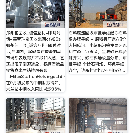
郑州包回收_诚信互利-即时对
石料废渣回收审批手续建沙石料
话-英奢珠宝回收集团dfv28s
场办理手续 - 磨粉机厂家/报价
郑州包回收_诚信互利-即时对
大堵麻河、小堵麻河等主要河流
话,在国内，起码是在香港的品
和生态工业园区，全县砂石料资
市场却表现得并不尽如人意，甚
源开采、砂石料场设置分布、审
还出现了倒退迹象。根据香港品
批手续 个砂石料场，环保手续
零售商米兰站控股有限
齐全，达东村2个沙石料场分 …
（MilanStationHoldingsLtd.）
在9月初发布的中期财报得知，
米兰站中期收入同比减少36%