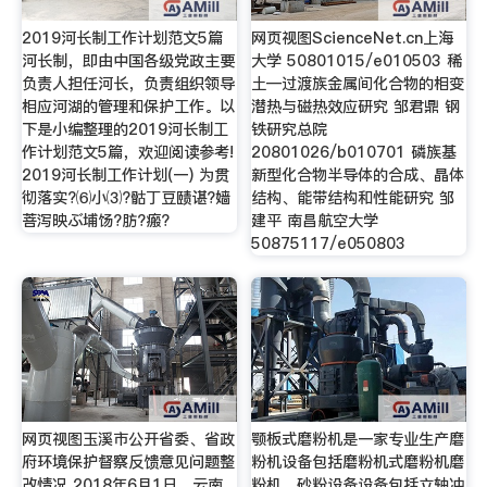
2019河长制工作计划范文5篇
网页视图ScienceNet.cn上海
河长制，即由中国各级党政主要
大学 50801015/e010503 稀
负责人担任河长，负责组织领导
土—过渡族金属间化合物的相变
相应河湖的管理和保护工作。以
潜热与磁热效应研究 邹君鼎 钢
下是小编整理的2019河长制工
铁研究总院
作计划范文5篇，欢迎阅读参考!
20801026/b010701 磷族基
2019河长制工作计划(一) 为贯
新型化合物半导体的合成、晶体
彻落实?⑹小⑶?骷丁豆赜谌?嫱
结构、能带结构和性能研究 邹
菩泻映ぶ埔饧?肪?瘢?
建平 南昌航空大学
50875117/e050803
网页视图玉溪市公开省委、省政
颚板式磨粉机是一家专业生产磨
府环境保护督察反馈意见问题整
粉机设备包括磨粉机式磨粉机磨
改情况 2018年6月1日，云南
粉机、砂粉设备设备包括立轴冲