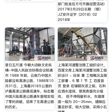
部门批准后方可开展经营活动）
2017年3月29日长期 （鄂）
JZ安许证字〔2018〕02
2018年
昔日五尺道 今朝大动脉文史纵
上海某河道整治施工组织设计_
横-中国人民政治协商会议昭通
百度文库上海某河道整治施工组
市 1988 年前，云南乃中国大
织设计 - 目录 章 工程概况及施
陆都没有高速公路，1988年10
工部署 .. 6 第 1 节 工 百度首
月31日，上海嘉兴18.5公里的
页 登录 在铺砌灰浆之前，石料
泸嘉高速公路建成通车，标志着
应洒水湿润，使其表面充分吸
中国大陆高速公路通车里程实现
收， 但不得残留积水，灰缝厚
了零的突破，结束了无高速公路
度一般为 20～35mm，缝隙应
的历史。
塞足砂浆，较大空隙，采用小石