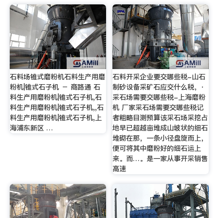
石料场锥式磨粉机石料生产用磨
石料开采企业要交哪些税-山石
粉机|锥式石子机 － 商路通 石
制砂设备采矿石应交什么税，·
料生产用磨粉机|锥式石子机,石
采石场需要交哪些税-上海磨粉
料生产用磨粉机|锥式石子机,,石
机 厂家采石场需要交哪些税记
料生产用磨粉机|锥式石子机,上
者粗略目测预算该采石场采挖占
海浦东新区 …
地早已超越亩堆成山坡状的细石
堆砌在那，一条小径盘旋而上，
便可将其中磨粉好的细石运上
来。而…。是一家从事开采销售
高速