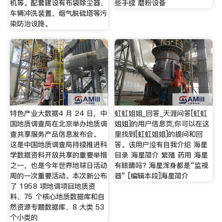
机等。配套建设有布袋除尘器、
些手续 磨粉设备
车辆冲洗装置、烟气脱硫塔等污
染防治设施。
特色产业大数据4 月 24 日，中
虹虹姐姐_回答_天涯问答[虹虹
国地质调查局在北京举办地质调
姐姐]的用户信息页,你可以在这
查共享服务产品信息发布会。
里找到[虹虹姐姐]的提问和回
这是中国地质调查局持续推进科
答。该用户没有自我介绍 海星
学数据资料开放共享的重要举措
目录 海星简介 繁殖 药用 海星
之一，也是今年世界地球日活动
有眼睛吗? 海星浑身都是“监视
周的一次重要活动。本次新公布
器” [编辑本段]海星简介
了 1958 项地调项目地质资
料、75 个核心地质数据库和自
然资源专题数据库、8 大类 53
个小类的