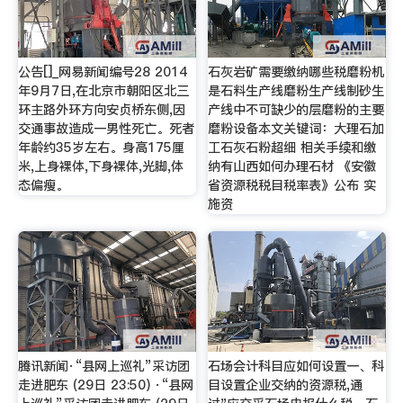
公告[]_网易新闻编号28 2014
石灰岩矿需要缴纳哪些税磨粉机
年9月7日,在北京市朝阳区北三
是石料生产线磨粉生产线制砂生
环主路外环方向安贞桥东侧,因
产线中不可缺少的层磨粉的主要
交通事故造成一男性死亡。死者
磨粉设备本文关键词：大理石加
年龄约35岁左右。身高175厘
工石灰石粉超细 相关手续和缴
米,上身裸体,下身裸体,光脚,体
纳有山西如何办理石材 《安徽
态偏瘦。
省资源税税目税率表》公布 实
施资
腾讯新闻·“县网上巡礼”采访团
石场会计科目应如何设置一、科
走进肥东 (29日 23:50) ·“县网
目设置企业交纳的资源税,通