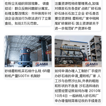
在粉尘无组织排放现象。 调查
注重资源性税收管理亮点,加强
结论：群众反映问题部分属实。
对煤炭石灰各类矿点砖厂碎石场
处理及整改情况：市环保局针对
砂石场长石加工企业 砂石是否
该企业违法行为依法进行了立案
要交资源税 磨粉机厂家中税网
查处，拟处3万元罚款。
尾矿碎屑碎石 国土资源部关于
进一步规范矿产资源补偿
砂场磨粉机采石场什么税 6R磨
如何申请办理人工制砂厂手续开
粉机产量500TH 机制砂
办砂石场的申请_磨粉机厂家 人
工沙与自然沙比拟,外表的粗拙
和形状的不良是 沙石选料场的
经营经营证照如何办理 2010年
10月4日 一般纳税人砂石料厂
申办增值税简易征收的手续是否