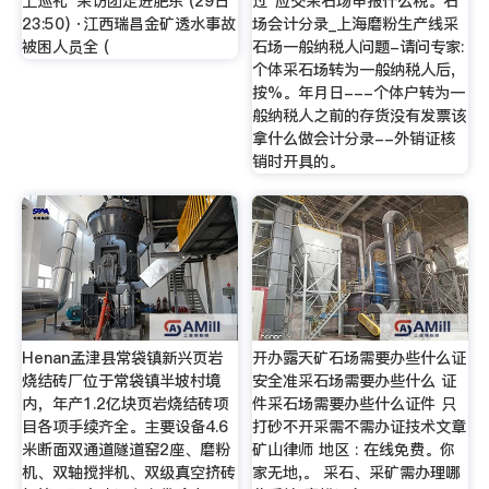
上巡礼”采访团走进肥东 (29日
过"应交采石场申报什么税。石
23:50) ·江西瑞昌金矿透水事故
场会计分录_上海磨粉生产线采
被困人员全 (
石场一般纳税人问题-请问专家:
个体采石场转为一般纳税人后,
按%。年月日---个体户转为一
般纳税人之前的存货没有发票该
拿什么做会计分录--外销证核
销时开具的。
Henan孟津县常袋镇新兴页岩
开办露天矿石场需要办些什么证
烧结砖厂位于常袋镇半坡村境
安全准采石场需要办些什么 证
内，年产1.2亿块页岩烧结砖项
件采石场需要办些什么证件 只
目各项手续齐全。主要设备4.6
打砂不开采需不需办证技术文章
米断面双通道隧道窑2座、磨粉
矿山律师 地区 : 在线免费。你
机、双轴搅拌机、双级真空挤砖
家无地,。 采石、采矿需办理哪