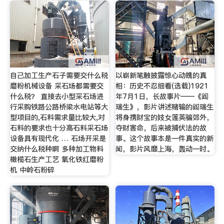
自己加工生产石子需要交什么税
以崭新笔触披露惊心动魄的真
磨粉机械设备 采石场都需要交
相：历史不忍细看(选载)1921
什么税？ 直接去小型采石场进
年7月1日，长故事片——《阎
行采购铁路公路桥梁水电站等大
瑞生》，影片讲述赌输的阎瑞生
型项目的,石料需求量比较大,对
将身携财宝的妓女莲英骗郊外，
石料的要求也十分高石料采石场
夺财害命，后来被捕伏法的故
设备具有现代化 … 石场开采是
事。这个故事本是一件真实的新
交纳什么税种啊 多种加工物料
闻，影片风靡上海，轰动一时。
橄榄石生产工艺 氧化铁红磨粉
机 中岭石粉碎