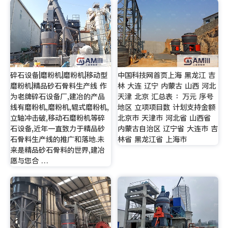
碎石设备|磨粉机|磨粉机|移动型
中国科技网首页上海 黑龙江 吉
磨粉机|精品砂石骨料生产线 作
林 大连 辽宁 内蒙古 山西 河北
为老牌碎石设备厂,建冶的产品
天津 北京 汇总表 ：万元 序号
线有磨粉机,磨粉机,辊式磨粉机,
地区 立项项目数 计划支持金额
立轴冲击破,移动石磨粉机等碎
北京市 天津市 河北省 山西省
石设备,近年一直致力于精品砂
内蒙古自治区 辽宁省 大连市 吉
石骨料生产线的推广和落地.未
林省 黑龙江省 上海市
来是精品砂石骨料的世界,建冶
愿与您合 …