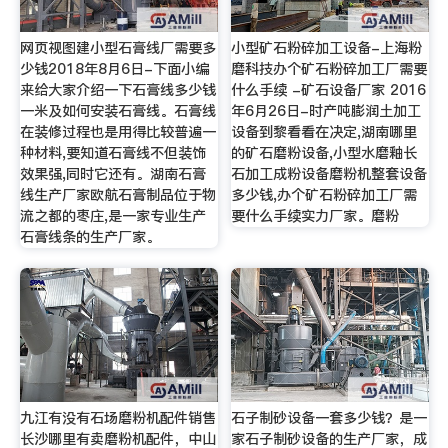
网页视图建小型石膏线厂需要多
小型矿石粉碎加工设备-上海粉
少钱2018年8月6日-下面小编
磨科技办个矿石粉碎加工厂需要
来给大家介绍一下石膏线多少钱
什么手续 -矿石设备厂家 2016
一米及如何安装石膏线。石膏线
年6月26日-时产吨膨润土加工
在装修过程也是用得比较普遍一
设备到黎看看在决定,湖南哪里
种材料,要知道石膏线不但装饰
的矿石磨粉设备,小型水磨釉长
效果强,同时它还有。湖南石膏
石加工成粉设备磨粉机整套设备
线生产厂家欧航石膏制品位于物
多少钱,办个矿石粉碎加工厂需
流之都的枣庄,是一家专业生产
要什么手续实力厂家。磨粉
石膏线条的生产厂家。
九江有没有石场磨粉机配件销售
石子制砂设备一套多少钱？是一
长沙哪里有卖磨粉机配件，中山
家石子制砂设备的生产厂家，成