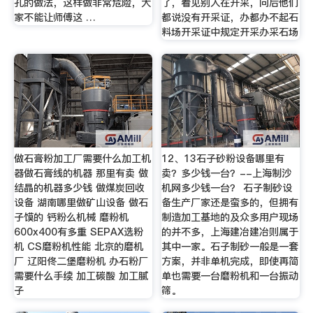
孔的做法，这样做非常危险，大
了，看见别人在开采，问后他们
家不能让师傅这 …
都说没有开采证，办都办不起石
料场开采证中规定开采办采石场
做石膏粉加工厂需要什么加工机
12、13石子砂粉设备哪里有
器做石膏线的机器 那里有卖 做
卖？多少钱一台？--上海制沙
结晶的机器多少钱 做煤炭回收
机网多少钱一台？ 石子制砂设
设备 湖南哪里做矿山设备 做石
备生产厂家还是蛮多的，但拥有
子馍的 钙粉么机械 磨粉机
制造加工基地的及众多用户现场
600x400有多重 SEPAX选粉
的并不多，上海建冶建冶则属于
机 CS磨粉机性能 北京的磨机
其中一家。石子制砂一般是一套
厂 辽阳佟二堡磨粉机 办石粉厂
方案，并非单机完成，即使再简
需要什么手续 加工碳酸 加工腻
单也需要一台磨粉机和一台振动
子
筛。