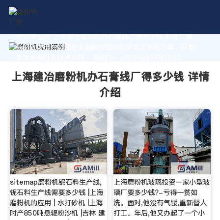
作为专业的 上海建冶磨粉机办石膏线厂得多少钱 制造厂家，
我们致力于为您量身定制高价值的粉体加工系统方案。获取厂
家直销报价及技术支持，请拨打：+8618037793862
上海建冶磨粉机办石膏线厂得多少钱 详情
介绍
sitemap磨粉机铌石料生产线,
上海磨粉机玻璃投资一家小型玻
铌石料生产线需要多少钱 |上海
璃厂要多少钱?-亏得一贫如
磨粉机的应用 | 水打砂机 |上海
洗。面对,他没有气馁,重新替人
时产850吨悬辊粉沙机 |吉林 建
打工。年后,他又办起了一个小