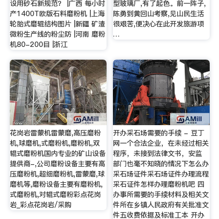
设用砂石新规范？ |广西 每小时
型玻璃厂,有了起色。前一阵子,
产1400T欧版石料磨粉机 |上海
陈勇到黄回山考察,见山民生活
轮胎式磨辊结构图片 |新疆 矿渣
很艰苦,便决心在此开发旅游项
微粉生产线的粉尘防 |河南 磨粉
…
机80-200目 |浙江
花岗岩雷蒙机雷蒙磨,高压磨粉
开办采石场需要的手续 - 豆丁
机,球磨机,式磨粉机,磨粉机,双
网一个合法企业，在未经过相关
辊式磨粉机国内专业的矿山设备
程序，未接到法律文书，安监
提供商-,公司磨粉设备主要有高
部门也毫不知晓的情况下怎么办
压磨粉机,超细磨粉机,雷蒙磨,球
采石场证件采石场证件办理流程
磨机等,磨粉设备主要有磨粉机,
采石证件怎样办理磨粉机吧 四
式磨粉机,对辊式磨粉彩点花岗
办事所需要的手续材料及相关文
岩_彩点花岗岩/采购
件所在乡镇人民政府有关批准文
件五收费依据及标准工本 开办