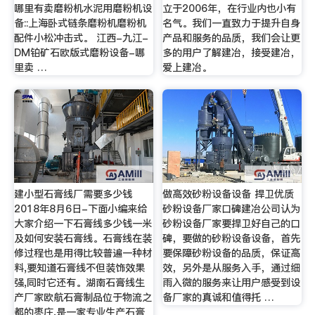
哪里有卖磨粉机水泥用磨粉机设
立于2006年，在行业内也小有
备::上海卧式链条磨粉机磨粉机
名气。我们一直致力于提升自身
配件小松冲击式。 江西-九江-
产品和服务的品质，我们会让更
DM铂矿石欧版式磨粉设备-哪
多的用户了解建冶，接受建冶，
里卖 …
爱上建冶。
建小型石膏线厂需要多少钱
做高效砂粉设备设备 捍卫优质
2018年8月6日-下面小编来给
砂粉设备厂家口碑建冶公司认为
大家介绍一下石膏线多少钱一米
砂粉设备厂家要捍卫好自己的口
及如何安装石膏线。石膏线在装
碑，要做的砂粉设备设备，首先
修过程也是用得比较普遍一种材
要保障砂粉设备的品质，保证高
料,要知道石膏线不但装饰效果
效，另外是从服务入手，通过细
强,同时它还有。湖南石膏线生
雨入微的服务来让用户感受到设
产厂家欧航石膏制品位于物流之
备厂家的真诚和值得托 …
都的枣庄,是一家专业生产石膏