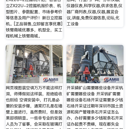
立ZX22U-2挖掘机报价表、机
仪器仪表,科学仪器,供求信息,仪
型图片、参数配置、市场参考价
器厂商列表,仪器,仪器,展览会
等信息及用户评价！新日立挖掘
议,讲座,免费仪器信息,论坛,化
机。[正品销售,立即留言享优惠]
工设备
铁臂商城优惠多，机型全，买工
程机械上铁臂商城。
网页视图装空调万万不能这样打
开采磷矿山需要哪些设备开采钒
洞，师傅假如这样装，拒绝验收
矿需要哪些设备 开采钒矿需要
也别给 空调安装中，打孔是必
哪些设备石场开采证需要多少钱
要的安装步骤，通常打孔是在墙
石场开采证过期年深圳市国土资
壁上面进行，虽然费时，但是效
源和房产管理条石开采证怎么
果却很明显。一些非专业的安装
办，办好需要多少钱呢条石开采
人员为了省事，会采取在玻璃打
证办起贵不贵嘛，现在都失业