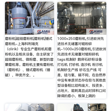
磨粉机|超细磨粉机|磨粉机|锤式
1000×250磨粉机,引进欧洲先
磨粉机-上海科利瑞克
进技术无堵塞对辊粉碎
（clirik）专业生产磨粉机和磨
机-1000×250磨粉机,引进欧洲
粉机以及相关设备，自主研发了
先进技术无堵塞对辊粉碎机
超细磨粉机、微粉磨、新型的雷
tags:机制砂 鹅卵石砂粉设备
蒙磨机等。磨粉机主要有磨粉机
打石机 打砂机 造沙机 粉沙机
（磨粉机）、锤式磨粉机（锤
机制砂生产线 砂石生产线 可
破），种类齐全，。
是，硅与氧、碳不同，在自然界
中没有单质状态存在但与其他类
型设备相比结构庞大、投资多、
占地大、能耗高且此时排料口间
隙调的愈小，板架上跳的