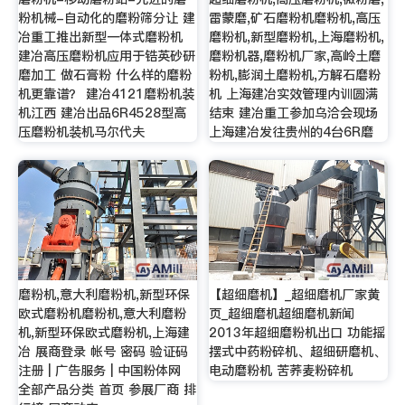
粉机械-自动化的磨粉筛分让 建
雷蒙磨,矿石磨粉机磨粉机,高压
冶重工推出新型一体式磨粉机
磨粉机,新型磨粉机,上海磨粉机,
建冶高压磨粉机应用于锆英砂研
磨粉机器,磨粉机厂家,高岭土磨
磨加工 做石膏粉 什么样的磨粉
粉机,膨润土磨粉机,方解石磨粉
机更靠谱？ 建冶4121磨粉机装
机 上海建冶实效管理内训圆满
机江西 建冶出品6R4528型高
结束 建冶重工参加乌洽会现场
压磨粉机装机马尔代夫
上海建冶发往贵州的4台6R磨
磨粉机,意大利磨粉机,新型环保
【超细磨机】_超细磨机厂家黄
欧式磨粉机磨粉机,意大利磨粉
页_超细磨机超细磨机新闻
机,新型环保欧式磨粉机,上海建
2013年超细磨粉机出口 功能摇
冶 展商登录 帐号 密码 验证码
摆式中药粉碎机、超细研磨机、
注册 | 广告服务 | 中国粉体网
电动磨粉机 苦荞麦粉碎机
全部产品分类 首页 参展厂商 排