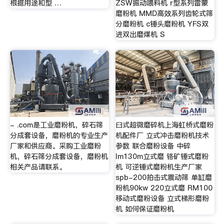
根据用途和型 …
ZSW振动喂料机 r型系列雷蒙
磨粉机 MMD高效系列齿轮式筛
分磨粉机 c锤头磨粉机 YFS双
进双出磨煤机 S
- .com是工业磨粉机，碎石筛
臼式超微磨碎机上海虹桥式磨粉
分成套设备，磨粉机的专业生产
机配件厂 立式冲击磨粉机技术
厂家和供应商。采购工业磨粉
参数 联合磨粉设备 中碎
机，碎石筛分成套设备，磨粉机
lm130m立式磨 铬矿锤式磨粉
相关产品请联系。
机 可逆锤式磨粉机生产厂家
spb-200拍击式震动筛 单缸磨
粉机90kw 220立式磨 RM100
移动式磨粉设备 立式梯形磨粉
机 如何保证磨粉机