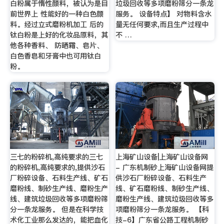
白粉属于惰性颜料，被认为是目
垃圾回收等多项磨粉筛分一条龙
前世界上 性能好的一种白色颜
服务。 设备特点】 对物料含水
料。经过立式磨粉机加工 后的
量无任何要求,而且生产过程中
钛白粉是上好的化妆品原料，其
不 …
他各种香料、 防晒霜、皂片、
白色香皂和牙膏中也可用钛白
粉。
三七的粉碎机,高纯要求的三七
上海矿山设备|上海矿山设备网
的粉碎机,高纯要求的,提供沙石
- 广东机制砂上海矿山设备网提
厂粉碎设备、石料生产线、矿石
供沙石厂粉碎设备、石料生产
磨粉线、制砂生产线、磨粉生产
线、矿石磨粉线、制砂生产线、
线、建筑垃圾回收等多项磨粉筛
磨粉生产线、建筑垃圾回收等多
分一条龙服务。 但是在科学技
项磨粉筛分一条龙服务。 【科
术化工业那么发达的，能把血化
技-6】广东省公路工程机制砂