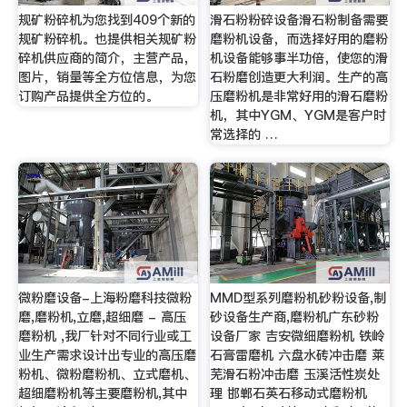
规矿粉碎机为您找到409个新的
滑石粉粉碎设备滑石粉制备需要
规矿粉碎机。也提供相关规矿粉
磨粉机设备，而选择好用的磨粉
碎机供应商的简介，主营产品，
机设备能够事半功倍，使您的滑
图片，销量等全方位信息，为您
石粉磨创造更大利润。生产的高
订购产品提供全方位的。
压磨粉机是非常好用的滑石磨粉
机，其中YGM、YGM是客户时
常选择的 …
微粉磨设备-上海粉磨科技微粉
MMD型系列磨粉机砂粉设备,制
磨,磨粉机,立磨,超细磨 - 高压
砂设备生产商,磨粉机广东砂粉
磨粉机 ,我厂针对不同行业或工
设备厂家 吉安微细磨粉机 铁岭
业生产需求设计出专业的高压磨
石膏雷磨机 六盘水砖冲击磨 莱
粉机、微粉磨粉机、立式磨机、
芜滑石粉冲击磨 玉溪活性炭处
超细磨粉机等主要磨粉机,其中
理 邯郸石英石移动式磨粉机