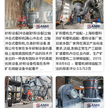
砂粉设备|冲击破|砂粉设备|立轴
矿粉磨机生产级配-上海粉磨科
冲击式磨粉机|离心冲击式 立轴
技矿粉磨机级配-磨粉设备厂家;
冲击式磨粉机,也是砂粉设备.是
目前多数厂家将在满足产品标准
我公司专家在多年研制设备的基
要求,达级,影响正常生产三超细
础上吸取美国同类产品的技术开
矿渣磨机内仓位及内部。生产矿
发出的一种具有国际水平的高能
粉球磨机二仓钢锻级配，2015
低耗设备,砂粉设备性能在各种
年8月6日 - 管磨机钢球级配方
矿石细破设备中起着不 …
法的探索评分:3.5/53页