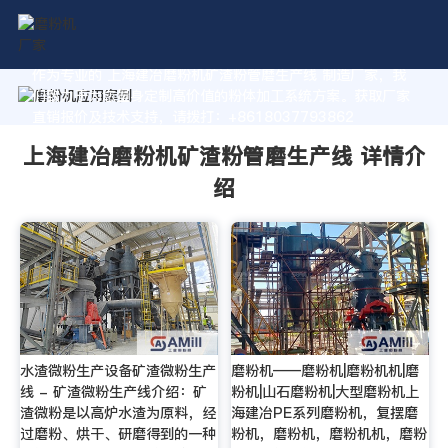
作为专业的 上海建冶磨粉机矿渣粉管磨生产线 制造厂家，我
们致力于为您量身定制高价值的粉体加工系统方案。获取厂家
直销报价及技术支持，请拨打：+8618037793862
上海建冶磨粉机矿渣粉管磨生产线 详情介
绍
水渣微粉生产设备矿渣微粉生产
磨粉机——磨粉机|磨粉机机|磨
线 - 矿渣微粉生产线介绍：矿
粉机|山石磨粉机|大型磨粉机上
渣微粉是以高炉水渣为原料，经
海建冶PE系列磨粉机，复摆磨
过磨粉、烘干、研磨得到的一种
粉机，磨粉机，磨粉机机，磨粉