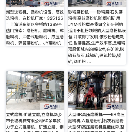
新型选粉机，选粉机设备，高效
砂粉磨粉机——砂粉磨|石头磨
选粉机，选粉机厂家：325126
粉机|高效磨粉机|锥磨机|矿用
：上海浦东新区金桥路1389号
JYM砂粉磨是我司全新研制的
热门搜索：磨粉机、磨粉机、式
适用于粗粉领域的大型磨粉机设
磨粉机、冲击式磨粉机、液压磨
备,并取得了发明,该砂粉磨电耗
粉机、弹簧磨粉机、JY磨粉机
低,耐磨性高,生产效率高,是粗粉
预磨领域内的新技术,在矿渣,脱
硫石灰石,硫铁矿,建筑垃圾,镁
矿,锰矿粉 …
立式磨机,矿渣立磨,立磨机新乡
大型6R高压磨粉机——6R高压
市长城机械有限公司60余年致
磨粉机|六辊磨粉机|石灰石磨粉
力于立式辊磨机、矿渣立磨、钢
大型6R高压磨粉机性能优异,整