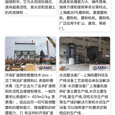
超细粉末。它与水泥成份接近，
机具有处理能力大，操作简单，
具有超高活性，是水泥和混凝土
维修方便和使用寿命长等特点。
的优质掺和 …
上海建冶PE磨粉机，复摆磨粉
机，磨粉机，磨粉机机，磨粉机
广泛应用于矿山，建筑，等部
门。
开流矿渣微粉管磨技术.doc -
水泥磨设备厂-上海粉磨科技生
豆丁网且矿渣微粉比 表面积要
产线设备工艺流程总承包及解决
求高（生产企业为了追求矿渣微
方案 水泥磨设备厂上海重机提
粉的活性及增掺粉煤灰，一般均
供矿渣立磨生产线,水泥立磨生
要求比表面积＞ 420m2/kg 甚
产线,复生产线,活性石灰生产线
更高）。因此应尽一切可能调整
等生产线的解决方案和水泥生产
磨机的磨粉能力，增强磨机的研
设备.可以按照客户的要求定制
磨能力，只 有这样的开流矿渣
相应的生产线…