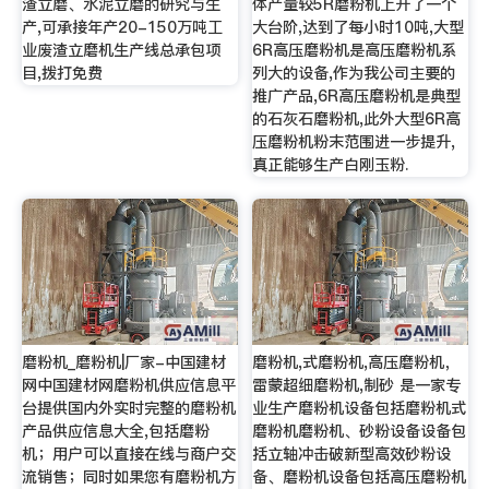
渣立磨、水泥立磨的研究与生
体产量较5R磨粉机上升了一个
产,可承接年产20-150万吨工
大台阶,达到了每小时10吨,大型
业废渣立磨机生产线总承包项
6R高压磨粉机是高压磨粉机系
目,拨打免费
列大的设备,作为我公司主要的
推广产品,6R高压磨粉机是典型
的石灰石磨粉机,此外大型6R高
压磨粉机粉末范围进一步提升,
真正能够生产白刚玉粉.
磨粉机_磨粉机|厂家-中国建材
磨粉机,式磨粉机,高压磨粉机，
网中国建材网磨粉机供应信息平
雷蒙超细磨粉机,制砂 是一家专
台提供国内外实时完整的磨粉机
业生产磨粉机设备包括磨粉机式
产品供应信息大全,包括磨粉
磨粉机磨粉机、砂粉设备设备包
机；用户可以直接在线与商户交
括立轴冲击破新型高效砂粉设
流销售；同时如果您有磨粉机方
备、磨粉机设备包括高压磨粉机