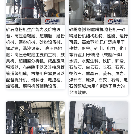
矿石磨粉机生产能力及价格设
砂粉磨|砂粉磨粉机|磨粉机—砂
备：高压悬辊磨，超细磨，磨粉
粉磨粉机结构独特、性能、运行
机械，磨粉机械，砂粉设备械，
可靠、高效节能,已广泛应用于
振动筛，洗沙设备。 高压悬辊
建材、冶金、矿山、电力、化工
磨：高压悬辊磨主要由主机，鼓
等行业,用于粉磨（或超细碎）
风机，超细度分析机，成品旋风
水泥、水泥生料、铁矿、矿渣、
积粉器，布袋除尘器及连接风管
石灰石、白云石、长石、石英、
管道等组成，根据用户需要可以
蛇纹石、重晶石、萤石、页岩、
配备提升机、储料仓、电控柜、
煤矸石、原煤、石灰、石膏、电
给粉机、磨粉机等辅助设备。
石等领域,为用户创造了巨大的
经济效益.