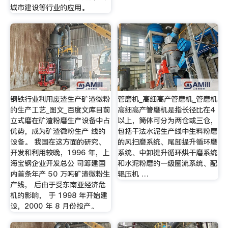
城市建设等行业的应用。
钢铁行业利用废渣生产矿渣微粉
管磨机_高细高产管磨机_管磨机
的生产工艺_图文_百度文库目前
高细高产管磨机是指长径比在4
立式磨在矿渣粉磨生产设备中占
以上，筒体可分为两仓或三仓，
优势，成为矿渣微粉生产 线的
包括干法水泥生产线中生料粉磨
设备。 我国在这方面的研究、
的风扫磨系统、尾卸提升循环磨
开发和利用较晚，1996 年，上
系统、中卸提升循环烘干磨系统
海宝钢企业开发总公 司筹建国
和水泥粉磨的一级圈流系统、配
内首条年产 50 万吨矿渣微粉生
辊压机 …
产线， 后由于受东南亚经济危
机的影响， 于 1998 年开始建
设，2000 年 8 月份投产。