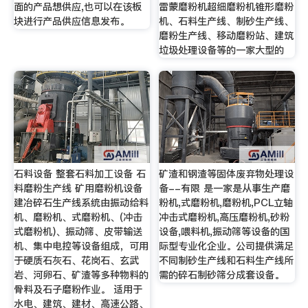
面的产品想供应,也可以在该板
雷蒙磨粉机超细磨粉机锥形磨粉
块进行产品供应信息发布。
机、石料生产线、制砂生产线、
磨粉生产线、移动磨粉站、建筑
垃圾处理设备等的一家大型的
石料设备 整套石料加工设备 石
矿渣和钢渣等固体废弃物处理设
料磨粉生产线 矿用磨粉机设备
备--有限 是一家是从事生产磨
建冶碎石生产线系统由振动给料
粉机,式磨粉机,磨粉机,PCL立轴
机、磨粉机、式磨粉机、(冲击
冲击式磨粉机,高压磨粉机,砂粉
式磨粉机)、振动筛、皮带输送
设备,喂料机,振动筛等设备的国
机、集中电控等设备组成，可用
际型专业化企业。公司提供满足
于硬质石灰石、花岗石、玄武
不同制砂生产线和石料生产线所
岩、河卵石、矿渣等多种物料的
需的碎石制砂筛分成套设备。
骨料及石子磨粉作业。 适用于
水电、建筑、建材、高速公路、