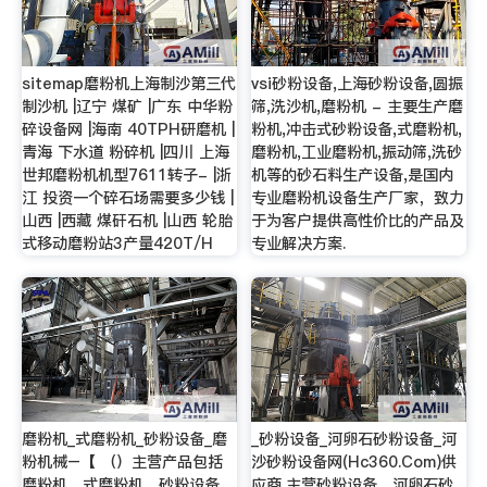
sitemap磨粉机上海制沙第三代
vsi砂粉设备,上海砂粉设备,圆振
制沙机 |辽宁 煤矿 |广东 中华粉
筛,洗沙机,磨粉机 - 主要生产磨
碎设备网 |海南 40TPH研磨机 |
粉机,冲击式砂粉设备,式磨粉机,
青海 下水道 粉碎机 |四川 上海
磨粉机,工业磨粉机,振动筛,洗砂
世邦磨粉机机型7611转子- |浙
机等的砂石料生产设备,是国内
江 投资一个碎石场需要多少钱 |
专业磨粉机设备生产厂家，致力
山西 |西藏 煤矸石机 |山西 轮胎
于为客户提供高性价比的产品及
式移动磨粉站3产量420T/H
专业解决方案.
磨粉机_式磨粉机_砂粉设备_磨
_砂粉设备_河卵石砂粉设备_河
粉机械–【 （）主营产品包括
沙砂粉设备网(Hc360.Com)供
磨粉机、式磨粉机、砂粉设备、
应商,主营砂粉设备、河卵石砂