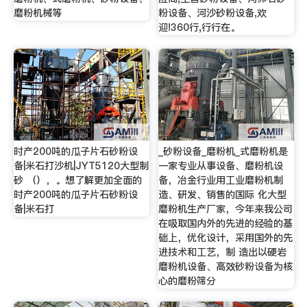
磨粉机械等
粉设备、河沙砂粉设备,欢
迎!360行,行行在。
时产200吨的瓜子片石砂粉设
_砂粉设备_磨粉机_式磨粉机是
备|米石打沙机|JYT5120大型制
一家专业从事设备、磨粉机设
砂 （），。想了解更加全面的
备，冶金行业用工业磨粉机制
时产200吨的瓜子片石砂粉设
造、研发、销售的国际 化大型
备|米石打
磨粉机生产厂家，今年来我公司
在吸取国内外的先进的经验的基
础上，优化设计，采用国外的先
进技术和工艺，制 造出以硬岩
磨粉机设备、高效砂粉设备为核
心的磨粉筛分