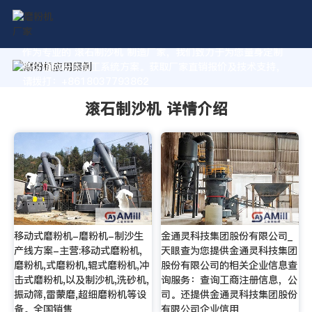
作为专业的 滚石制沙机 制造厂家，我们致力于为您量身定制
高价值的粉体加工系统方案。获取厂家直销报价及技术支持，
请拨打：+8618037793862
滚石制沙机 详情介绍
移动式磨粉机-磨粉机-制沙生
金通灵科技集团股份有限公司_
产线方案-主营:移动式磨粉机,
天眼查为您提供金通灵科技集团
磨粉机,式磨粉机,辊式磨粉机,冲
股份有限公司的相关企业信息查
击式磨粉机,以及制沙机,洗砂机,
询服务：查询工商注册信息，公
振动筛,雷蒙磨,超细磨粉机等设
司。还提供金通灵科技集团股份
备。全国销售
有限公司企业信用