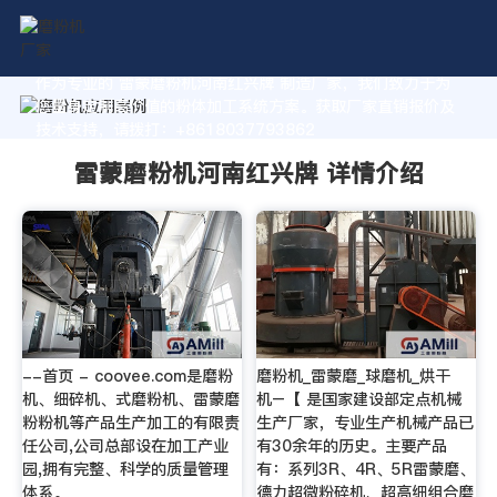
作为专业的 雷蒙磨粉机河南红兴牌 制造厂家，我们致力于为
您量身定制高价值的粉体加工系统方案。获取厂家直销报价及
技术支持，请拨打：+8618037793862
雷蒙磨粉机河南红兴牌 详情介绍
--首页 - coovee.com是磨粉
磨粉机_雷蒙磨_球磨机_烘干
机、细碎机、式磨粉机、雷蒙磨
机–【 是国家建设部定点机械
粉粉机等产品生产加工的有限责
生产厂家，专业生产机械产品已
任公司,公司总部设在加工产业
有30余年的历史。主要产品
园,拥有完整、科学的质量管理
有：系列3R、4R、5R雷蒙磨、
体系。
德力超微粉碎机、超高细组合磨