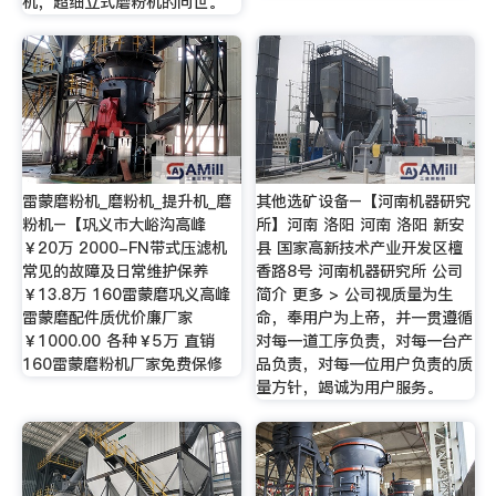
机，超细立式磨粉机的问世。
雷蒙磨粉机_磨粉机_提升机_磨
其他选矿设备–【河南机器研究
粉机–【巩义市大峪沟高峰
所】河南 洛阳 河南 洛阳 新安
￥20万 2000-FN带式压滤机
县 国家高新技术产业开发区檀
常见的故障及日常维护保养
香路8号 河南机器研究所 公司
￥13.8万 160雷蒙磨巩义高峰
简介 更多 > 公司视质量为生
雷蒙磨配件质优价廉厂家
命，奉用户为上帝，并一贯遵循
￥1000.00 各种￥5万 直销
对每一道工序负责，对每一台产
160雷蒙磨粉机厂家免费保修
品负责，对每一位用户负责的质
量方针，竭诚为用户服务。