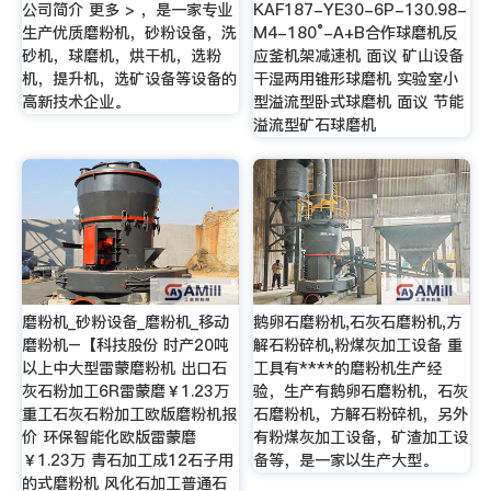
公司简介 更多 > ，是一家专业
KAF187-YE30-6P-130.98-
生产优质磨粉机，砂粉设备，洗
M4-180°-A+B合作球磨机反
砂机，球磨机，烘干机，选粉
应釜机架减速机 面议 矿山设备
机，提升机，选矿设备等设备的
干湿两用锥形球磨机 实验室小
高新技术企业。
型溢流型卧式球磨机 面议 节能
溢流型矿石球磨机
磨粉机_砂粉设备_磨粉机_移动
鹅卵石磨粉机,石灰石磨粉机,方
磨粉机–【科技股份 时产20吨
解石粉碎机,粉煤灰加工设备 重
以上中大型雷蒙磨粉机 出口石
工具有****的磨粉机生产经
灰石粉加工6R雷蒙磨￥1.23万
验，生产有鹅卵石磨粉机，石灰
重工石灰石粉加工欧版磨粉机报
石磨粉机，方解石粉碎机，另外
价 环保智能化欧版雷蒙磨
有粉煤灰加工设备，矿渣加工设
￥1.23万 青石加工成12石子用
备等，是一家以生产大型。
的式磨粉机 风化石加工普通石