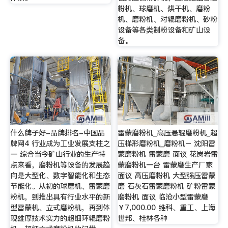
粉机、球磨机、烘干机、磨粉
机、磨粉机、对辊磨粉机、砂粉
设备等各类制粉设备和矿山设
备。
什么牌子好-品牌排名-中国品
雷蒙磨粉机_高压悬辊磨粉机_超
牌网4 行业成为工业发展支柱之
压梯形磨粉机_磨粉机– 沈阳雷
一 综合当今矿山行业的生产特
蒙磨粉机 雷蒙磨 面议 花岗岩雷
点来看，磨粉机等设备的发展趋
蒙磨粉机一台 雷蒙磨生产厂家
向是大型化、数字智能化和生态
面议 高压磨粉机 大型强压雷蒙
节能化。从初的球磨机、雷蒙磨
磨 石灰石雷蒙磨粉机 矿粉雷蒙
粉机，到推出具有行业水平的新
磨粉机 面议 临沧小型雷蒙磨
型雷蒙机、立式磨粉机，再到体
￥7,000.00 维科、重工、上海
现雄厚技术实力的超细环辊磨粉
世邦、桂林各种