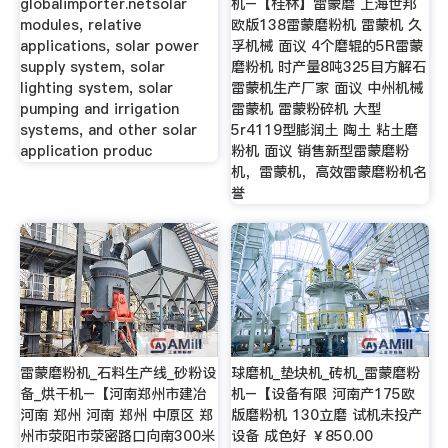
globalimporter.netsolar
机–【桂林】雷蒙磨 上海世邦
modules, relative
欧版138雷蒙磨粉机 雷蒙机 久
applications, solar power
孚机械 面议 4个磨辊的5R雷蒙
supply system, solar
磨粉机 时产量8吨325目方解石
lighting system, solar
雷蒙机生产厂家 面议 中州机械
pumping and irrigation
雷蒙机 雷蒙粉碎机 大型
systems, and other solar
5r4119型膨润土 陶土 粘土磨
application produc
粉机 面议 销售新型雷蒙磨粉
机，雷蒙机，高效雷蒙磨粉机名
誉
雷蒙磨粉机_石料生产线_砂粉设
球磨机_垫块机_砖机_雷蒙磨粉
备_烘干机–【河南郑州市建冶
机–【设备有限 河南产175欧
河南 郑州 河南 郑州 中原区 郑
版磨粉机 130立磨 试机未投产
州市荥阳市荥密路口向南300米
设备 成色好 ￥850.00