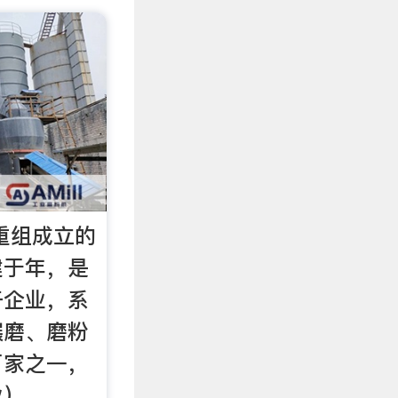
重组成立的
建于年，是
干企业，系
碾磨、磨粉
厂家之一，
业）。