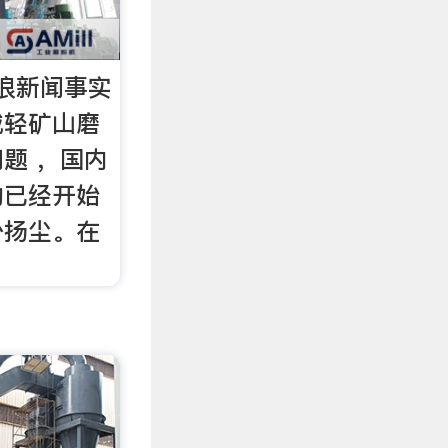
浪新闻事实
减轻矿山磨
题 ，国内
均已经开始
少扬尘。在