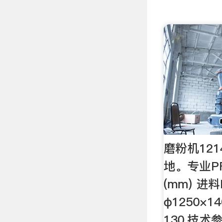
磨粉机12
地。专业P
(mm) 进料
φ1250×14
130,技