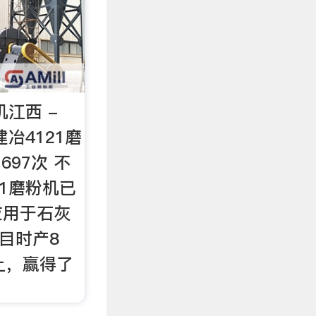
机江西 -
n建冶4121磨
697次 不
21磨粉机已
应用于石灰
目时产8
上，赢得了