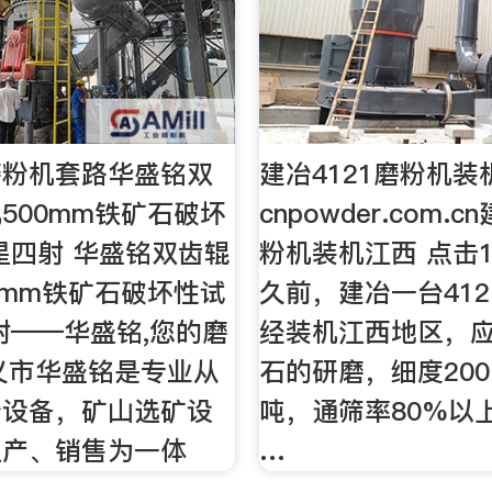
磨粉机套路华盛铭双
建冶4121磨粉机装
500mm铁矿石破坏
cnpowder.com.c
星四射 华盛铭双齿辊
粉机装机江西 点击1
0mm铁矿石破坏性试
久前，建冶一台41
射——华盛铭,您的磨
经装机江西地区，
义市华盛铭是专业从
石的研磨，细度200
分设备，矿山选矿设
吨，通筛率80%以
生产、销售为一体
…