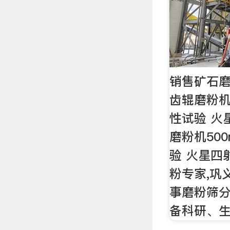
销售矿石
齿辊磨粉机
性试验 火
磨粉机50
验 火星四
粉专家,巩
事磨粉筛
备科研、