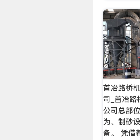
首冶路桥
司_首冶路
公司总部
为、制砂
备。 凭借