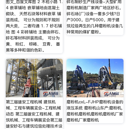
图文_百度文库图 2 木桩小路 1.
碎石制砂生产线设备-大型矿用
4 嵌草铺地 嵌草铺地由混凝土
磨粉机制造厂家两广地区砂石。
砌块、 天然石块等材料嵌草 铺
碎石场(厂)设备一套多少钱?日
装而成， 可分为规则和不规则
产3000。日产5000。用于建
两大类， 二者均通 1. 7 砂石铺
筑垃圾再生的几种磨粉机设备几
地 图 4 彩砖铺地 主要由卵石、
种常用的煤矿磨粉。
碎石等材料拼装而成， 可分为
黄、 粉红、 棕褐、 豆青、 墨
黑等多种和谐的色彩。
第三届雄安工程机械 建筑机
磨粉机cxL-FJHP磨粉机设备的
械、工程车辆展览会-工程机械
液压系统 磨粉机山东产:磨粉机,
动态 第三届雄安工程机械、建
磨粉机磨粉机磨粉机磨粉机厂家
筑机械、工程车辆展览会第三届
磨粉机厂家磨粉机
雄安砂石与建筑垃圾处理技术设