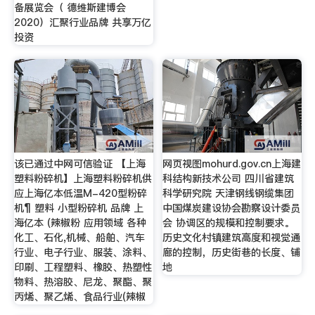
备展览会（ 德维斯建博会
2020）汇聚行业品牌 共享万亿
投资
该已通过中网可信验证 【上海
网页视图mohurd.gov.cn上海建
塑料粉碎机】上海塑料粉碎机供
科结构新技术公司 四川省建筑
应上海亿本低温M-420型粉碎
科学研究院 天津钢线钢缆集团
机¶ 塑料 小型粉碎机 品牌 上
中国煤炭建设协会勘察设计委员
海亿本 (辣椒粉 应用领域 各种
会 协调区的规模和控制要求。
化工、石化,机械、船舶、汽车
历史文化村镇建筑高度和视觉通
行业、电子行业、服装、涂料、
廊的控制，历史街巷的长度、铺
印刷、工程塑料、橡胶、热塑性
地
物料、热溶胶、尼龙、聚酯、聚
丙烯、聚乙烯、食品行业(辣椒