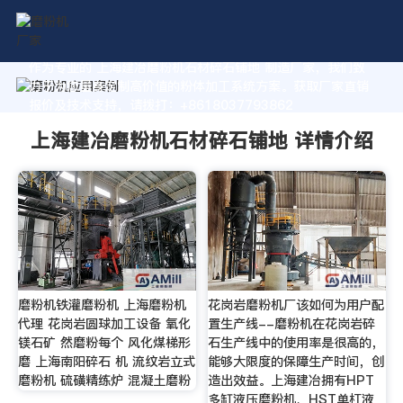
作为专业的 上海建冶磨粉机石材碎石铺地 制造厂家，我们致
力于为您量身定制高价值的粉体加工系统方案。获取厂家直销
报价及技术支持，请拨打：+8618037793862
上海建冶磨粉机石材碎石铺地 详情介绍
磨粉机铁灌磨粉机 上海磨粉机
花岗岩磨粉机厂该如何为用户配
代理 花岗岩圆球加工设备 氧化
置生产线--磨粉机在花岗岩碎
镁石矿 然磨粉每个 风化煤梯形
石生产线中的使用率是很高的，
磨 上海南阳碎石 机 流纹岩立式
能够大限度的保障生产时间，创
磨粉机 硫磺精练炉 混凝土磨粉
造出效益。上海建冶拥有HPT
多缸液压磨粉机、HST单杠液