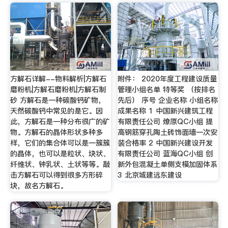
方解石详解--物料解析|方解石
附件： 2020年度工程建设质量
磨粉机|方解石磨粉机|方解石制
管理小组名单 特等奖 （按排名
砂 方解石是一种碳酸钙矿物，
先后） 序号 企业名称 小组名称
天然碳酸钙中常见的是它。因
成果名称 1 中国新兴建筑工程
此，方解石是一种分布很广的矿
有限责任公司 燎原QC小组 提
物。方解石的晶体形状多种多
高钢筋穿孔陶土砖饰面墙一次安
样，它们的集合体可以是一簇簇
装合格率 2 中国新兴建设开发
的晶体，也可以是粒状、块状、
有限责任公司 蓝海QC小组 创
纤维状、钟乳状、土状等等。敲
新外包混凝土单侧支模加固体系
击方解石可以得到很多方形碎
3 北京城建远东建设
块，故名方解石。