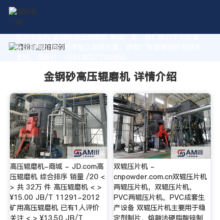
作为专业的 金钢砂高压辊磨机 制造厂家，我们致力于为您量
身定制高价值的粉体加工系统方案。获取厂家直销报价及技术
支持，请拨打：+8618037793862
金钢砂高压辊磨机 详情介绍
高压辊磨机-商城 - JD.com高
双辊压片机 -
压辊磨机 综合排序 销量 /20 <
cnpowder.com.cn双辊压片机
> 共 32万 件 高压辊磨机 < >
两辊压片机，双辊压片机，
¥15.00 JB/T 11291-2012
PVC两辊压片机，PVC成套生
矿用高压辊磨机 已有1人评价
产设备 双辊压片机主要用于稳
关注 < > ¥13.50 JB/T
定剂制片、熔融法硬脂酸锌制