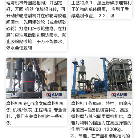
理与机械外圆磨相同）并固定
工艺特点 1、层压粉碎原理有利
好，开同 机器 使胶辊自转，再
于矿物的单体解离， 有利于后
开动砂轮磨削机并在砂轮与胶辊
续选别作业。 2 2、设
间喷水，先用粗砂轮（或金钢砂
砂轮）打磨用细砂轮整磨，在打
磨时应注意做到边磨边喷水，防
止胶粉粘砂轮，千万不能停水、
停水会使胶辊
磨粉机知识_百度文库磨粉机知
磨粉机工作原理、特性、用途应
识_机械/仪表_工程科技_专业资
用范围-食品机械百科2、高压
料。,我们有关磨粉机的一些知
微粉磨与其它同类磨机相比，磨
识
辊对物料的碾压力在高压弹簧的
作用下提高800-1200Kg。
3、节能。在产量和细度相同的