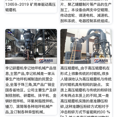
13659-2019 矿用单驱动高压
片、聚乙烯蜡制片等产品的生产
辊磨机
加工。本设备由两支中空辊筒、
传动齿轮、调速电机、减速机、
刮料系统、电器控制系统组成。
李记研磨机李记地坪机械产品信
高压辊磨机_由于高压辊磨机在
息,主营产品,李记机械是一家从
形式上很象传统的对辊机,很多
事生产地坪机械制造的民营企
人错误地认为高压辊磨机与传统
业,坐落于珠三角,其产品广销全
的对辊机具有相同的缺点。 实
国各省地区。公司主要生产及研
质上高压辊磨机与传统的粉碎技
制铣刨机、研磨机、抹平机、金
术有两点本质上的不同,其一是
钢砂搅拌机、环氧树脂搅拌机、
高压辊磨机实施的是准静压粉
镘刀、滚筒等各种地坪机械产
碎,这种准静压粉碎方式相对于
品,及订制各种异型机械。
冲击粉碎方式节省能耗约30 %