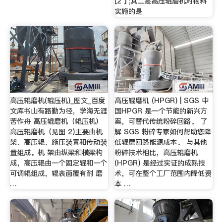
[2 ] ;其二是高压辊磨机对物料
实施的是
高压辊磨机(辊压机)_图文_百度
高压辊磨机 (HPGR) | SGS 中
文库书山有路勤为径，学海无涯
国HPGR 是一个节能的新兴方
苦作舟 高压辊磨机（辊压机）
案，可替代传统粉碎回路。 了
高压辊磨机（见图 2)主要由机
解 SGS 粉碎专家如何帮助您降
架、高压辊、施压装置和传动装
低辊磨回路能源成本。 与其他
置组成。机 架由纵梁和横梁构
粉碎技术相比，高压辊磨机
成，高压辊由一个固定辊和一个
(HPGR) 是经过实证的成熟技
可调辊组成，辊表面覆有耐 磨
术，可在整个工厂范围内降低资
…
本 …