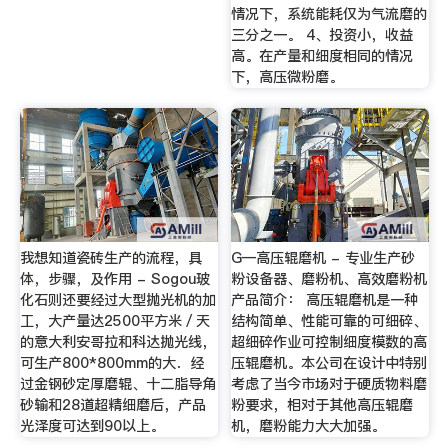
情况下，系统能耗仅为气流磨的
三分之一。 4、投资小，收益
高。在产量和细度相同的情况
下，高压微粉磨。
我想知道瓷砖生产的流程，具
G—高压辊磨机 - 专业生产砂
体，步骤，及作用 - Sogou玻
粉设备器、磨粉机、高效磨粉机
化石则还要经过大型抛光机的加
产品简介： 高压辊磨机是一种
工，大产量达2500平方米／天
结构简单、性能可靠的可细碎、
的意大利安哥拉和科达抛光线，
超细碎作业可控制细度模数的高
可生产800*800mm的大．经
压辊磨机。本公司在设计中特别
过金钢砂定厚磨辊、十二脂导角
考虑了当今市场对于硬质物料磨
砂输和28道超精细磨后，产品
粉要求，相对于其他高压辊磨
光泽度可达到90以上。
机，磨粉能力大大加强。