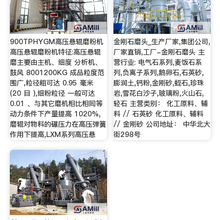
900TPHYGM高压悬辊磨粉机
金刚石磨头_生产厂家,集团公司,
高压悬辊磨粉机特征:高压悬辊
厂家直销,工厂-金刚石磨头 主
磨主要由主机、细度 分析机、
营行业: 电气石系列,麦饭石系
鼓风 8001200KG 成品粒度范
列,负离子系列,鹅卵石,石英砂,
围广,粒径粗可达 0.95 毫米
膨润土,钙粉,金刚砂,蛭石,珍珠
(20 目 ),细粉粒径 一般可达
岩,雪花白沙子,玻璃粉,火山石,
0.01 、与其它磨机相比相同等
轻石 主营类别： 化工原料、辅
动力条件下产量提高 1020%,
料 // 石英砂 化工原料、辅料
磨辊对物料的碾压力在高压弹簧
// 金刚砂 公司地址： 中华北大
作用下提高,LXM系列高压悬
街298号