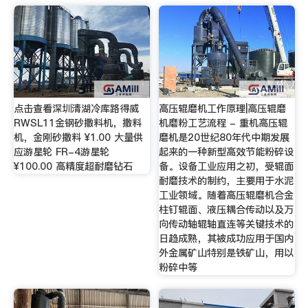
点击查看深圳清湖冷库路得威
高压辊磨机工作原理|高压辊磨
RWSL11金钢砂撒料机，撒料
机磨粉工艺流程 - 重机高压辊
机，金刚砂撒料 ¥1.00 大量供
磨机是20世纪80年代中期发展
应游星轮 FR-4游星轮
起来的一种新型高效节能粉碎设
¥100.00 高精度超耐磨钻石
备。设备工业应用之初，受辊面
耐磨技术的制约，主要用于水泥
工业领域。随着高压辊磨机合金
柱钉辊面、液压耦合传动以及万
向传动轴辊轴直连等关键技术的
日趋成熟，其被成功应用于国内
外金属矿山特别是铁矿山，用以
粉碎中等