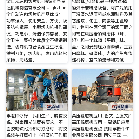
全自动冻肉切片机-诸城市华易
辊磨机_辊磨机是一种用途很广
达机械制造有限公司 - gkzhan
的烘干兼粉磨设备，可广泛的用
全自动冻肉切片机产品优点：
于粉磨水泥原料或水泥熟料及其
功率强大，使用安全、方便，设
它建筑、化工、陶瓷等工业原
备结构紧凑、小型切肉机操作简
料。物料在两个滚压的滚压面之
便、耗电小、清洁保养容易、安
间或在滚压着的研磨体（球、
全卫生，整机为优质全不锈钢制
辊）和一个轨道（平面、球、
造，切肉机符合食品卫生标准，
盘）之间受到压力而粉碎；主要
特制刀组，切肉机厂家出肉轻松
由磨轨、研磨体、力的产生和传
顺畅、无粘连。
递机构、空气的流动和方便
李老师你好，我们生产丁腈橡胶
高压辊磨机应用_图文_百度文库
辊，对表面光洁度有要求，不
高压辊磨机应用 - 磁铁矿应用
当胶辊硫化冷却可打磨时，将胶
高压辊磨机要点 抚顺罕傲牛矿
辊装在打磨机上（打磨机工作原
业股份有限公司 西安三沅 一、