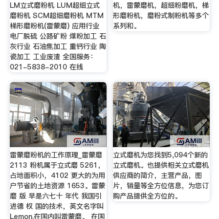
LM立式磨粉机 LUM超细立式
机，雷蒙磨机，超细粉磨机，梯
磨粉机 SCM超细磨粉机 MTM
形磨粉机，磨粉式制粉机等多个
梯形磨粉机(雷蒙磨) 应用行业
系列和。
电厂脱硫 公路矿粉 煤粉加工 石
灰行业 石油焦加工 重钙行业 陶
瓷加工 工业废渣 全国服务：
021-5838-2010 在线
雷蒙磨粉机的工作原理_雷蒙磨
立式磨机为您找到5,094个新的
2113 粉机属于立式磨 5261，
立式磨机。也提供相关立式磨机
占地面积小，4102 更大的为用
供应商的简介，主营产品，图
户节省的土地资源 1653。雷蒙
片，销量等全方位信息，为您订
磨 版 早是六七十 年代 我国引
购产品提供全方位的。
进德 权 国的技术，英文名字叫
Lemon.在国内叫雷蒙磨。 在国