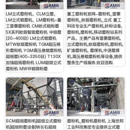
LM立式磨粉机，CLM立磨，
重工磨粉机官网-磨粉机_雷蒙
LM立式辊磨机，LM磨粉机-重
磨粉机_欧版磨粉机_立式 重工
工雷蒙磨粉机 CM欧式粗粉磨
科技专业生产磨粉机,砂粉设备,
5X系列欧版智能磨粉机 中细磨
磨粉机,磨粉机,移动磨粉站系列
(20-400目) LM立式辊磨机
产品。主要产品有雷蒙磨粉机,
MTW欧版磨粉机 TGM超压梯
立式磨粉机,欧版磨粉机,磨粉机,
形磨粉机 YGM高压悬辊磨粉机
矿渣磨粉机, 磨煤机,中速磨煤
超细磨(400-3250目) T130X
机,高压悬辊磨粉机等设备,提供
加强超细磨粉机 LUM超细立式
整条生产线服务.欢迎选购.
磨粉机 MW环辊微粉磨
SCM超细磨粉机|超细立式磨粉
磨粉机_磨粉机磨粉机 上海世邦
机|超细粉磨设备|钠长石超细
工业科技集团专业提供立式磨