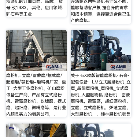
粉磨机的详细页面。品牌:，货
弄清楚这两种磨机有什么不同，
号:改1983，:其他，应用领域:
能够帮助客户根 据自身的需求
矿石料等工业
和成本预算，选择更适合自己生
产的磨机。
磨粉机-立磨/雷蒙磨/摆式磨/
关于·5X欧版智能磨粉机·石膏·
超细磨/微粉磨-磨粉机厂家_ 重
配套设备··LM立式磨磨粉机_立
工-大型工业磨粉机、矿山磨粉
磨_超细磨粉机_磨粉机_立式磨
设备生产商，产品有立式磨粉
粉机_大型磨粉机 磨粉机，雷蒙
机、雷蒙磨粉机、欧版磨、摆式
磨粉机，雷蒙磨，超细磨粉机，
磨、超细磨、微粉磨等，是行业
立磨，立式磨粉机，炉渣立磨，
内颇具实力的老牌公司，。
大型磨粉机，。桂林磨粉机销售