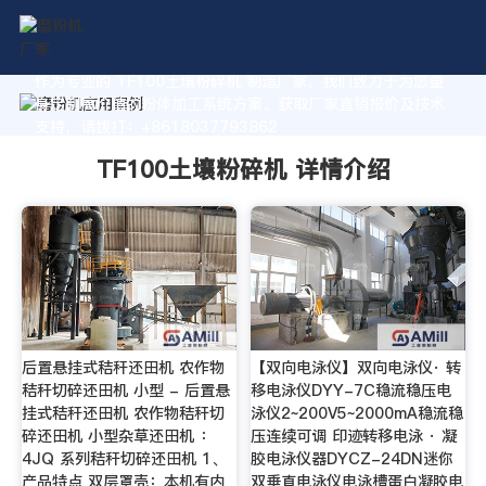
作为专业的 TF100土壤粉碎机 制造厂家，我们致力于为您量
身定制高价值的粉体加工系统方案。获取厂家直销报价及技术
支持，请拨打：+8618037793862
TF100土壤粉碎机 详情介绍
后置悬挂式秸秆还田机 农作物
【双向电泳仪】双向电泳仪· 转
秸秆切碎还田机 小型 - 后置悬
移电泳仪DYY-7C稳流稳压电
挂式秸秆还田机 农作物秸秆切
泳仪2~200V5~2000mA稳流稳
碎还田机 小型杂草还田机 ：
压连续可调 印迹转移电泳 · 凝
4JQ 系列秸秆切碎还田机 1、
胶电泳仪器DYCZ-24DN迷你
产品特点 双层罩壳：本机有内
双垂直电泳仪电泳槽蛋白凝胶电