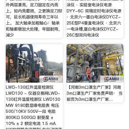
外两层罩壳，定刀固定在内壳
泳仪 · 实验室电泳仪电源
上，如内壳磨损，之更换定刀即
DYY-6C 双稳定时电泳仪电源
可，延长机器使用寿命三年以
· 北京六一蛋白电泳仪DYCZ-
上。 加大轴承加粗轴心：轴承
25E型P4垂直电泳仪 · 北京六
和轴都做加大处理，牢固耐用，
一电泳槽,蛋白电泳仪DYCZ-
减少
26C型双向电泳仪
LWD-130红外温度检测仪
【河南3m口罩生产厂家】河南
LWD130 - 仪器交易网LWD-
3m口罩生产厂家免责声明： 当
130红外温度检测仪 LWD130
前页为3m口罩生产厂家…
MW 9180数显缘电阻表 电压
500/10KV 500V一段 电阻
800KΩ 500GΩ 耐受度 ±
10% ± 2 额定电流 1.5 mA