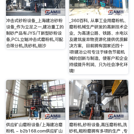
冲击式砂粉设备_上海建冶砂粉
_360百科, 从事工业用磨粉机、
设备_作为立足之一,建冶重工的
磨粉机械生产研发的高新技术企
制砂产品有JYS/T新型砂粉设
业，为高速公路、铁路、水电以
备,PCL立轴冲击式磨粉机,可配
及建筑废弃物资源化提供优质解
合筛分机,洗砂机,细沙
决方案，目前拥有国家近四十
项!建冶公司专注于绿色节能机
械的创新与制造，使客户和企业
持续提升利润，只为社会净化环
境!
供应矿山磨粉设备/上海建冶磨
磨粉机,砂粉设备,高压磨粉机,洗
粉机 - b2b168.com供应矿山
砂机,粗粉磨拥有多项的生产 ,专