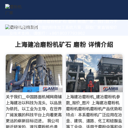
作为专业的 上海建冶磨粉机矿石 磨粉 制造厂家，我们致力于
为您量身定制高价值的粉体加工系统方案。获取厂家直销报价
及技术支持，请拨打：+8618037793862
上海建冶磨粉机矿石 磨粉 详情介绍
关于我们__中国路面机械网商铺
上海建冶磨粉机_建冶磨粉机参
上海建冶以科技为龙头，以品质
数_报价_图片 上海建冶磨粉机
为依托，以工业为主导，在世界
磨粉机磨粉机磨粉机产品优势和
广阔发展的科技平台上向着更高
特点：本系磨粉机广泛应用在冶
更远的崭新目标迈进。 我公司
金、建筑、道路、化工和硅酸盐
新近研发的，液压磨粉机也是
等工业中，适用于磨粉中等和中