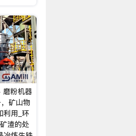
- 磨粉机器
备，矿山物
和利用_环
炉矿渣的处
是冶炼生铁