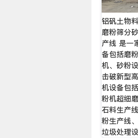
铝矾土物料
磨粉筛分
产线 是一
备包括磨
机、砂粉
击破新型
机设备包
粉机超细
石料生产
粉生产线
垃圾处理