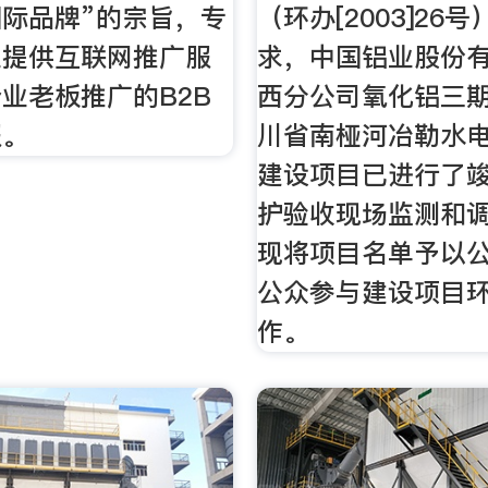
际品牌”的宗旨，专
（环办[2003]26
业提供互联网推广服
求，中国铝业股份
业老板推广的B2B
西分公司氧化铝三
服。
川省南桠河冶勒水电
建设项目已进行了
护验收现场监测和
现将项目名单予以
公众参与建设项目
作。