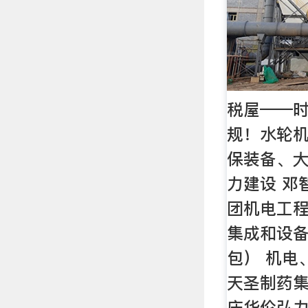
税屋——
规！水轮
保装备、大
力建设 邓
团机电工程
集成和设
包） 机电
天圣制药集
庆华伦弘