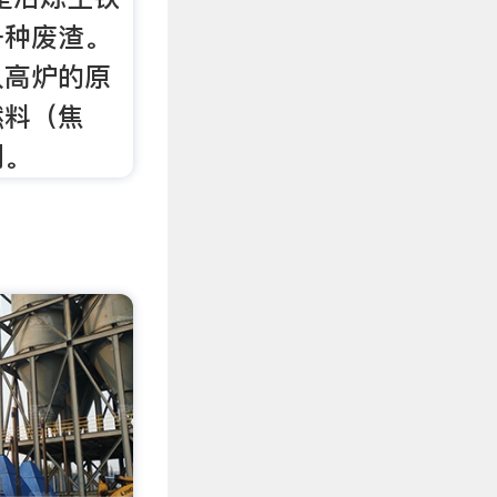
一种废渣。
入高炉的原
燃料（焦
剂。