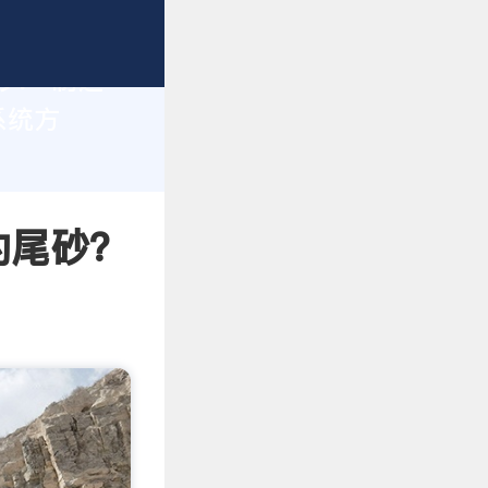
砂？ 制造
系统方
的尾砂？