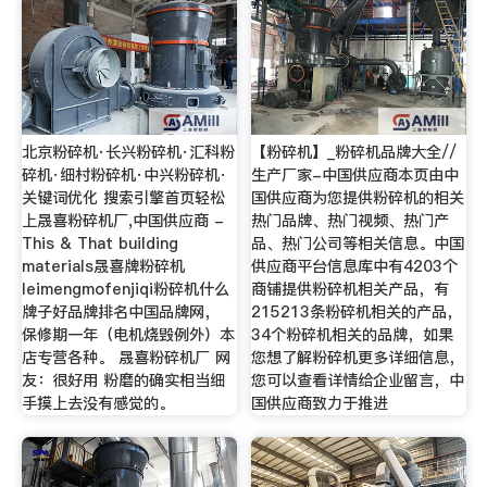
北京粉碎机·长兴粉碎机·汇科粉
【粉碎机】_粉碎机品牌大全//
碎机·细村粉碎机·中兴粉碎机·
生产厂家-中国供应商本页由中
关键词优化 搜索引擎首页轻松
国供应商为您提供粉碎机的相关
上晟喜粉碎机厂,中国供应商 -
热门品牌、热门视频、热门产
This & That building
品、热门公司等相关信息。中国
materials晟喜牌粉碎机
供应商平台信息库中有4203个
leimengmofenjiqi粉碎机什么
商铺提供粉碎机相关产品，有
牌子好品牌排名中国品牌网，
215213条粉碎机相关的产品，
保修期一年（电机烧毁例外）本
34个粉碎机相关的品牌，如果
店专营各种。 晟喜粉碎机厂 网
您想了解粉碎机更多详细信息，
友：很好用 粉磨的确实相当细
您可以查看详情给企业留言，中
手摸上去没有感觉的。
国供应商致力于推进