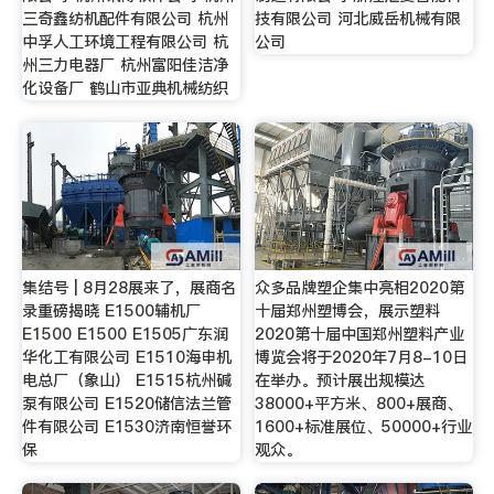
三奇鑫纺机配件有限公司 杭州
技有限公司 河北威岳机械有限
中孚人工环境工程有限公司 杭
公司
州三力电器厂 杭州富阳佳洁净
化设备厂 鹤山市亚典机械纺织
集结号 | 8月28展来了，展商名
众多品牌塑企集中亮相2020第
录重磅揭晓 E1500辅机厂
十届郑州塑博会，展示塑料
E1500 E1500 E1505广东润
2020第十届中国郑州塑料产业
华化工有限公司 E1510海申机
博览会将于2020年7月8-10日
电总厂（象山） E1515杭州碱
在举办。预计展出规模达
泵有限公司 E1520储信法兰管
38000+平方米、800+展商、
件有限公司 E1530济南恒誉环
1600+标准展位、50000+行业
保
观众。