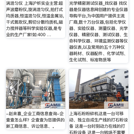
涡混匀仪 上海沪析实业主营:超
光学精密测试仪器_找仪器 找仪
声波磨粉仪,旋涡混匀仪,拍打式
器是仪器信息网创建的专业仪器
均质器,恒温混匀仪,恒温金属浴,
导购平台,为中国用户提供主流
干式氮吹仪,剪切分散均质机,磁
厂商,数十万台仪器,包括化学仪
力搅拌器等科学实验仪器,是专
器、实验仪器、测量仪器、光学
业的生产厂家!如:400 …
仪器、精密仪器、测试仪器、生
命科学仪器、环境监测仪器等仪
器仪表,以及常用的五十万种仪
器耗材、仪器配件、化学试剂、
生化试剂、标准物质等
-赵来喜_企业工商信息查询-企
上海石粉粉碎机这是一台可移
查查怎么样？企查查为您提供的
动、独立自成生产线的打石粉设
新工商信息、诉讼信息、。
备 这是一台时刻动力在线的打
石粉设备 这是一台转场不需要