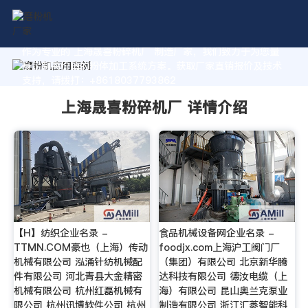
作为专业的 上海晟喜粉碎机厂 制造厂家，我们致力于为您量
身定制高价值的粉体加工系统方案。获取厂家直销报价及技术
支持，请拨打：+8618037793862
上海晟喜粉碎机厂 详情介绍
【H】纺织企业名录 -
食品机械设备网企业名录 -
TTMN.COM豪也（上海）传动
foodjx.com上海沪工阀门厂
机械有限公司 泓涌针纺机械配
（集团）有限公司 北京新华腾
件有限公司 河北青县大金精密
达科技有限公司 德汝电缆（上
机械有限公司 杭州红磊机械有
海）有限公司 昆山奥兰克泵业
限公司 杭州讯博软件公司 杭州
制造有限公司 浙江汇菱智能科