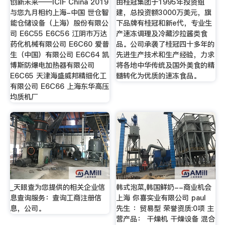
创新未来——ICIF China 2019
由桂冠集团于1995年投资组
与您九月相约上海-中国 世仓智
建，总投资额3000万美元，旗
能仓储设备（上海）股份有限公
下品牌有桂冠和新e代，专业生
司 E6C55 E6C56 江阴市万达
产速冻调理及冷藏沙拉酱类食
药化机械有限公司 E6C60 爱普
品。公司承袭了桂冠四十多年的
生（中国）有限公司 E6C64 凯
先进生产技术和生产经验，力求
博斯防爆电加热器有限公司
将各地中华传统及国外美食的精
E6C65 天津海盛威邦精细化工
髓转化为优质的速冻食品。
有限公司 E6C66 上海东华高压
均质机厂
_天眼查为您提供的相关企业信
韩式泡菜,韩国鲜奶--商业机会
息查询服务：查询工商注册信
上海 你喜实业有限公司 paul
息，公司。
先生 ：贸易型 荣誉资质:0项 主
营产品： 干燥机 干燥设备 混合