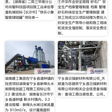
息。 [湖南省] 二局三华南分公
①开采作业安全规程 砂石厂 安
司尚智科技园项目施工总承包零
全生产档案管理制度 档案 管理
星机械招标 [长沙市] “快乐小象
砂石料场安全生产管理制度 建
智能储钱罐”项目单一
筑工地成立以项目经理为责任人
的安全生产领导小组和施工现场
轮流安全值班制，落实安全责任
制。
湖南建工集团在宁乡县道林镇的
宁乡县日强新材料有限公司_天
投资项目湖南省宁乡县新埠头水
眼查为您提供宁乡县日强新材料
闸除险加固工程施工招标公告
有限公司的相关企业信息查询服
2.2 建设地点：湖南省长沙市宁
务：查询工商注册信息，公司。
乡县道林镇 靳水村境内。2.3
建设规模：新埠头水闸过闸流量
为 910m3/s，设计灌溉面积