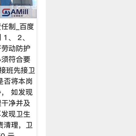
任制_百度
1、 2、
好劳动防护
必须符合要
 接班先接卫
是否将本岗
， 如发现
理干净并及
再发现卫生
责清理，卫
0 元。