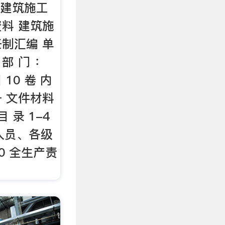
x,建筑施工
料 建筑施
制汇编 单
部 门 ：
10 卷 内
号 文件材料
目 录 1-4
人员、各级
0 全生产责