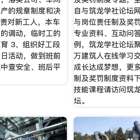
生产的规章制度和决
自与筑龙学社论坛
负责对新工人，本车
与岗位责任制及奖
员的调动，临时工的
专业资料、互动问
育 3、组织好工段
例，筑龙学社论坛聚
全日活动，做到班前
万建筑人在线学习
班中查安全、班后平
成长达成梦想，更
制及奖罚制度资料
技能课程请访问筑
坛。