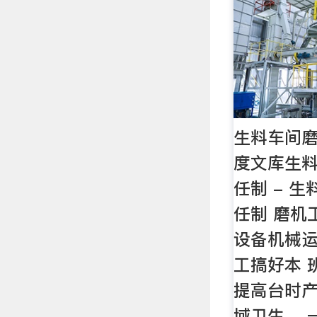
生料车间磨
度文库生
任制 - 
任制 磨机
设备机械运
工搞好本 
提高台时
域卫生。 