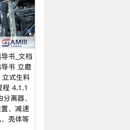
导书_文档
导书 立磨
1 立式生料
程 4.1.1
由分离器、
装置、减速
机、壳体等