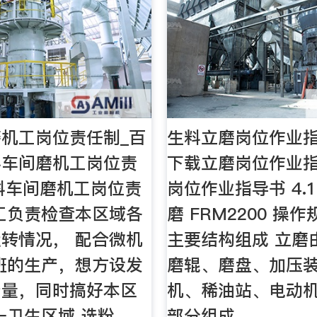
机工岗位责任制_百
生料立磨岗位作业指
料车间磨机工岗位责
下载立磨岗位作业指
生料车间磨机工岗位责
岗位作业指导书 4.
工负责检查本区域各
磨 FRM2200 操作规
转情况， 配合微机
主要结构组成 立磨
班的生产，想方设发
磨辊、磨盘、加压
产量，同时搞好本区
机、稀油站、电动
一卫生区域 选粉 …
部分组成。