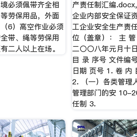
环境必须佩带齐全相
产责任制汇编.doc
罩等劳保用品，外面
企业内部安全保证资
（6）高空作业必须
工企业安全生产责任
安全带、绳等劳保用
位（盖章）： 主 管 
证有二人以上在场。
二〇〇八年元月十日 
目 录 序号 文件编
日期 页号 1. 卷 内 
2. （一）各类管理
管理部门的安 10-2
任制 3.