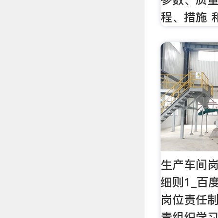
程、措施 
生产车间
细则1_百
岗位责任制
责组织学