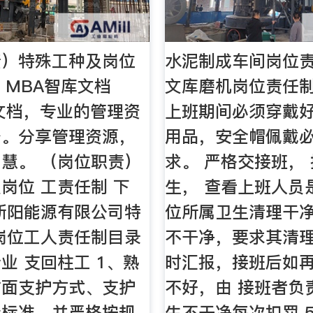
责）特殊工种及岗位
水泥制成车间岗位责
- MBA智库文档
文库磨机岗位责任制 
文档，专业的管理资
上班期间必须穿戴
台。分享管理资源，
用品，安全帽佩戴
慧。 （岗位职责）
求。 严格交接班，
岗位 工责任制 下
生， 查看上班人员
新阳能源有限公司特
位所属卫生清理干净
岗位工人责任制目录
不干净，要求其清
业 支回柱工 1、熟
时汇报，接班后如
作面支护方式、支护
不好，由 接班者负
量标准，并严格按规
生不干净每次扣罚 5