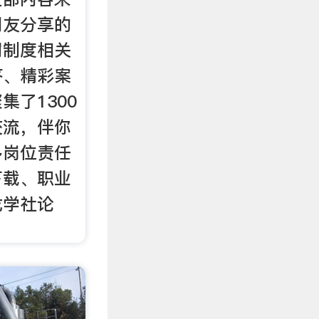
网友分享的
罚制度相关
答、精彩案
集了1300
交流，伴你
多岗位责任
下载、职业
龙学社论