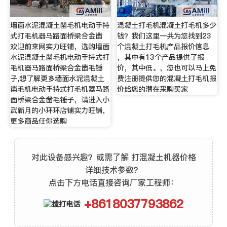
墙面水泥混凝土凿毛机电动手持
混凝土打毛机混凝土打毛机多少
式打毛机器马路面桥梁合金凿
钱？我们这里一共为您找到23
欢迎前来网实力旺铺，选购墙面
个混凝土打毛机产品报价信息
水泥混凝土凿毛机电动手持式打
，其中有13个产品提供了报
毛机器马路面桥梁合金凿毛锤
价，其中低。，您也可以马上免
子,想了解更多墙面水泥混凝土
费注册提供您的混凝土打毛机报
凿毛机电动手持式打毛机器马路
价给您的潜在采购买家
面桥梁合金凿毛锤子，请进入小
武新月的小环环店铺实力旺铺，
更多商品任你选购
对此设备感兴趣？或需了解 打混凝土机器价格
详细技术参数？
点击下方电话直接咨询厂家工程师：
+8618037793862