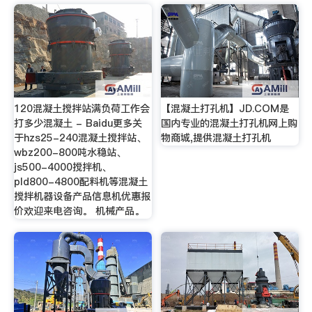
120混凝土搅拌站满负荷工作会
【混凝土打孔机】JD.COM是
打多少混凝土 - Baidu更多关
国内专业的混凝土打孔机网上购
于hzs25-240混凝土搅拌站、
物商城,提供混凝土打孔机
wbz200-800吨水稳站、
js500-4000搅拌机、
pld800-4800配料机等混凝土
搅拌机器设备产品信息机优惠报
价欢迎来电咨询。 机械产品。