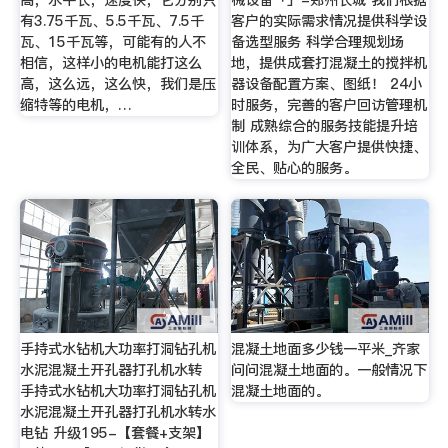
高，水平长，速度快，它分别只
械设备「」-郑州长城 我们根据
有3.75千瓦、5.5千瓦、7.5千
客户的实际需求情况提供科学设
瓦、15千瓦等，可能有的人不
备选型服务 科学合理规划场
相信，这样小的电机能打这么
地，提供成套打混凝土的搅拌机
高，这么远，这么快，我们是压
器设备配置方案、图纸！ 24小
缩特等的电机，…
时服务，完善的客户回访管理机
制 成熟综合的服务技能提升培
训体系，为广大客户提供快捷、
全民、贴心的服务。
手持式水钻机大功率打洞钻孔机
混凝土地面多少钱一平米_齐家
水泥混凝土开孔器打孔机水转
问问混凝土地面的。一般情况下
手持式水钻机大功率打洞钻孔机
混凝土地面的。
水泥混凝土开孔器打孔机水转水
电钻 升级195-【套餐+支架】