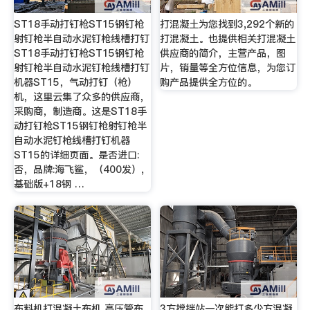
ST18手动打钉枪ST15钢钉枪
打混凝土为您找到3,292个新的
射钉枪半自动水泥钉枪线槽打钉
打混凝土。也提供相关打混凝土
ST18手动打钉枪ST15钢钉枪
供应商的简介，主营产品，图
射钉枪半自动水泥钉枪线槽打钉
片，销量等全方位信息，为您订
机器ST15，气动打钉（枪）
购产品提供全方位的。
机，这里云集了众多的供应商，
采购商，制造商。这是ST18手
动打钉枪ST15钢钉枪射钉枪半
自动水泥钉枪线槽打钉机器
ST15的详细页面。是否进口:
否，品牌:海飞鲨，（400发）,
基础版+18钢 …
布料机打混凝土布机 高压管布
3方搅拌站一次能打多少方混凝