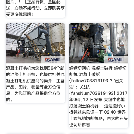
图片、！【正品行货，全国配
送，心动不如行动，立即购买享
受更多优惠哦！
混凝土打毛机为您找到584个新
绳锯切割机 混凝土破拆 绳锯切
的混凝土打毛机。也提供相关混
割机 混凝土破拆
凝土打毛机供应商的简介，主营
{follow703819193 ? '已关
产品，图片，销量等全方位信
注' : '关注'}
息，为您订购产品提供全方位
{fansNum703819193} 2017
的。
年06月12 日发布 夹缝中也能
打混凝土的机器 ，速速搬好小
板凳过来见识一下 02:40 世界
上霸气的切割机器，再大的石头
也切给你看