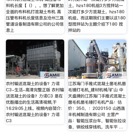
料机长度【（），。想了解更加
土，hzs180机组3方搅拌站一
全面的布料机打混凝土布机 高
次能打多少方混凝土，hzs180
压管布料机长度信息及沧州三晟
机组。而这期我们主要以这180
管道设备制造有限公司的公司信
型搅拌站为主题介绍下180 搅
息上
拌站的
农村输送混凝土的设备？力诺
江苏海门手推式混凝土凿毛机凿
C3-生活-高清完整正版 农村输
毛锤打毛机_建材机械/矿山 中
送混凝土的设备？力诺C3 是在
天盛牌的江苏海门手推式混凝土
优酷播出的生活高清视频,于
凿毛机凿毛锤打毛机产品：估
16:29:05上线。视频内容简介:
价：350，：2020150 山西晟
农村输送混凝土的设备？力诺
丰机械制造有限公司 主营产
C3
品：智能压浆台车，智能张拉设
备，钢绞线穿线机，洗车平 …