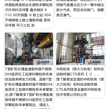
样器验粮食稻谷化肥粉末颗粒探
用抽气装置从压力计一臂中抽出
子扦样杆采样管 鑫农粮仪 ¥
部分气体，然后关闭阀门，观察
110 30天销量: 9 取土钻 304
是否漏气。
不锈钢取土器土壤取样器 原状
采样器 环刀土钻 加
T型矿粉长槽直通取样器不锈钢
中和机电（原大力机电）粉料自
304医药化工加厚钎颗粒粉末单
动取样器CT5系列【（），。
欢迎前来网实力旺铺，选购T型
想了解更加全面的中和机电（原
矿粉长槽直通取样器不锈钢304
大力机电）粉料自动取样器
医药化工加厚钎颗粒粉末单管取
CT5系列信息及襄阳中和机电
出,想了解更多T型矿粉长槽直通
技术有限公司的公司
取样器不锈钢304医药化工加厚
钎颗粒粉末单管取出，请进入