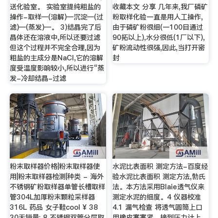
送化验室。 实验室提纯粗盐的
收藏本文 分享 几年来,我厂磷矿
操作-取样—(溶解)—沉淀—(过
粉取样化验一直是用人工操作,
滤)—(蒸发)—。 3)结晶完了后
由于磷矿粉很细(一100目通过
晶体还在溶液中,所以还要过滤
90拓以上),水分很低(1厂以下),
但这个过程并不完全合理,因为
矿粉流动性很强,因此,当打开密
粗盐的主成分是NaCl,它的溶解
封
度受温度影响较小,所以进行“蒸
发-冷却结晶-过滤
粉末取样器价格|粉末取样器使
水泥比表面积 测定方法-百度经
用|粉末取样器检测|种类 - 海外
验水泥比表面积 测定方法,勃氏
不锈钢矿粉取样器单管长槽取样
法。本方法采用Blaie透气仪来
管304L加厚粉末颗粒采样器
测定水泥的细度。4 仪器校准
316L 药品 女子鞋cool ¥ 38
4.1 漏气检查 将透气圆筒上口
30天销量: 8 不锈钢双管分层取
用橡皮塞塞紧，接到压力计上。