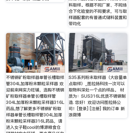
料取样。根据不同厂家、不同场
合下化验室的不同要求，可与取
样器配套的有普通式储料装置和
带均化
不锈钢矿粉取样器单管长槽取样
S35系列粉末取样器（大容量单
管304L加厚粉末颗粒采样器 欢
点取样）_图拉扬科技一次可以
迎前来网实力旺铺，选购不锈钢
取物料深处一个点的样品。 材
矿粉取样器单管长槽取样管
质为：SUS316L优质不锈钢制
304L加厚粉末颗粒采样器316L
造. 您好！欢迎访问图拉扬公
药品,想了解更多不锈钢矿粉取
司！[登录] [注册] 我的订单 新
样器单管长槽取样管304L加厚
浪微博
粉末颗粒采样器316L药品，请
进入女子鞋cool的博源粮食仓