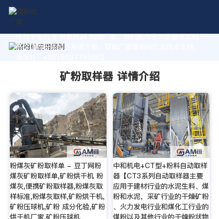
作为专业的 矿粉取样器 制造厂家，我们致力于为您量身定制
高价值的粉体加工系统方案。获取厂家直销报价及技术支持，
请拨打：+8618037793862
矿粉取样器 详情介绍
粉煤灰矿粉取样单 - 豆丁网粉
中和机电+CT型+粉料自动取样
煤灰矿粉取样单,矿粉烘干机 粉
器【CT3系列自动取样器主要
煤灰,便携矿粉取样器,粉煤灰取
应用于建材行业的水泥生料、煤
样标准,粉煤灰取样,矿粉烘干机,
粉和水泥，采矿行业的干燥矿粉
矿粉压球机,矿粉 成分化验,矿粉
、火力发电行业和煤化工行业的
烘干机厂家,矿粉压球机
煤粉以及其他行业的干燥粉状物