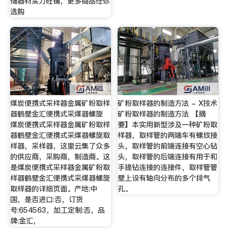
储器材实力旺铺，更多商品任你
选购
煤炭便携式采样器金属矿粉取样
矿粉取样器的制造方法 - X技术
器鹤壁金汇便携式采煤器螺旋
矿粉取样器的制造方法 【摘
煤炭便携式采样器金属矿粉取样
要】本实用新型涉及一种矿粉取
器鹤壁金汇便携式采煤器螺旋取
样器，取样管的两端车有螺纹接
样器，采样器，这里云集了众多
头，取样管的前端连接有空心钻
的供应商，采购商，制造商。这
头，取样管的后端连接有用于和
是煤炭便携式采样器金属矿粉取
手提钻连接的连接件，取样管管
样器鹤壁金汇便携式采煤器螺旋
壁上设有轴向分布的多个排气
取样器的详细页面。产地:中
孔。
国，是否进口:否，订货
号:654563，加工定制:否，品
牌:金汇，