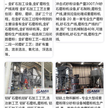
- 金矿石加工设备,金矿磨粉生
冲击式砂粉设备产量300T/H砂
产线流程 金矿石加工工艺主要
石磨粉机设备,矿石制粉,磨粉生
包括：磨粉、磨碎、选矿三个过
产线,建筑垃圾处理成套磨粉机
程。在金矿石加工过程中用到的
械设备 20 是一家专业生产磨粉
主要设备有金矿石磨粉机,金矿
机,砂石生产线,磨粉生产线的厂
石磨粉机,金矿粉碎机等。金矿
家,我厂专注机械制造40年,可提
磨粉生产线流程一般选择三段闭
供磨粉机,砂石生产线,磨粉生产
路磨粉；金矿磨粉工艺一般选择
线,
二段一闭磨矿工艺；选矿有重
选、混汞选法、氰化法、浮选法
等。
铝矿石磨机铝矿石加工工艺,选
铝矾土物料解析-专业大型成套
冶新工艺 铝矿石磨机,磨粉机 铝
磨粉筛分砂粉设备械磨粉机生产