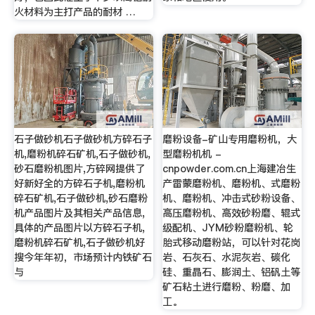
火材料为主打产品的耐材 …
石子做砂机石子做砂机方碎石子
磨粉设备-矿山专用磨粉机，大
机,磨粉机碎石矿机,石子做砂机,
型磨粉机机 -
砂石磨粉机图片,方碎网提供了
cnpowder.com.cn上海建冶生
好新好全的方碎石子机,磨粉机
产雷蒙磨粉机、磨粉机、式磨粉
碎石矿机,石子做砂机,砂石磨粉
机、磨粉机、冲击式砂粉设备、
机产品图片及其相关产品信息,
高压磨粉机、高效砂粉磨、辊式
具体的产品图片以方碎石子机,
级配机、JYM砂粉磨粉机、轮
磨粉机碎石矿机,石子做砂机好
胎式移动磨粉站，可以针对花岗
搜今年年初，市场预计内铁矿石
岩、石灰石、水泥灰岩、碳化
与
硅、重晶石、膨润土、铝矾土等
矿石粘土进行磨粉、粉磨、加
工。