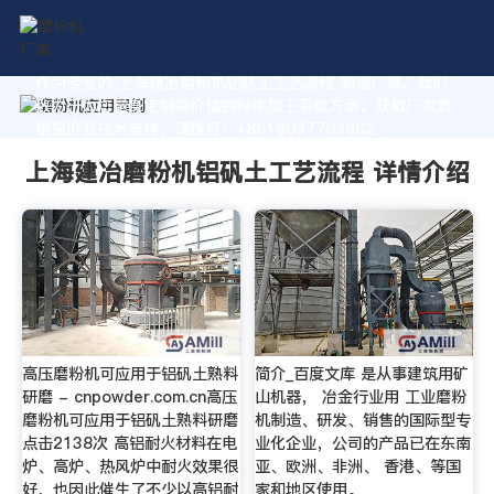
作为专业的 上海建冶磨粉机铝矾土工艺流程 制造厂家，我们
致力于为您量身定制高价值的粉体加工系统方案。获取厂家直
销报价及技术支持，请拨打：+8618037793862
上海建冶磨粉机铝矾土工艺流程 详情介绍
高压磨粉机可应用于铝矾土熟料
简介_百度文库 是从事建筑用矿
研磨 - cnpowder.com.cn高压
山机器， 冶金行业用 工业磨粉
磨粉机可应用于铝矾土熟料研磨
机制造、研发、销售的国际型专
点击2138次 高铝耐火材料在电
业化企业，公司的产品已在东南
炉、高炉、热风炉中耐火效果很
亚、欧洲、非洲、 香港、等国
好，也因此催生了不少以高铝耐
家和地区使用。