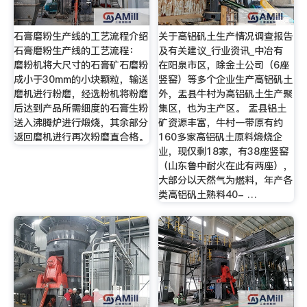
石膏磨粉生产线的工艺流程介绍
关于高铝矾土生产情况调查报告
石膏磨粉生产线的工艺流程：
及有关建议_行业资讯_中冶有
磨粉机将大尺寸的石膏矿石磨粉
在阳泉市区，除金土公司（6座
成小于30mm的小块颗粒，输送
竖窑）等多个企业生产高铝矾土
磨机进行粉磨，经选粉机将粉磨
外，盂县牛村为高铝矾土生产聚
后达到产品所需细度的石膏生粉
集区，也为主产区。 盂县铝土
送入沸腾炉进行煅烧，其余部分
矿资源丰富，牛村一带原有约
返回磨机进行再次粉磨直合格。
160多家高铝矾土原料煅烧企
业，现仅剩18家，有38座竖窑
（山东鲁中耐火在此有两座），
大部分以天然气为燃料，年产各
类高铝矾土熟料40- …