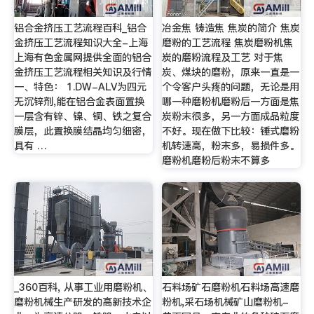
铝合金挤压工艺流程百科_铝合
冶金焦 铸造焦 焦炭的简介 焦炭
金挤压工艺流程知识大全-上海
磨粉的工艺流程 焦炭磨粉机焦
上海有色金属网提供全面的铝合
炭的磨粉流程及工艺 对于焦
金挤压工艺流程相关知识及行情
炭、煤块的磨粉，原来一直是一
一、特色： 1.DW-ALV为四元
个令客户头疼的问题，无论是用
无沉锌剂,能在铝合金表面置换
哪一种磨粉机磨粉后一方面是焦
一层含有锌、镍、铜、铁之复合
炭粉末很多，另一方面成品粒度
膜层，此置换膜结晶均匀细密，
不好。现在做下比较：锤式磨粉
具有 …
机转速高，粉末多，易损件多。
磨粉机磨粉后粉末不算多
_360百科, 从事工业用磨粉机、
石料场矿石磨粉机石料场高速磨
磨粉机械生产研发的高新技术企
粉机,采石场机械矿山磨粉机-