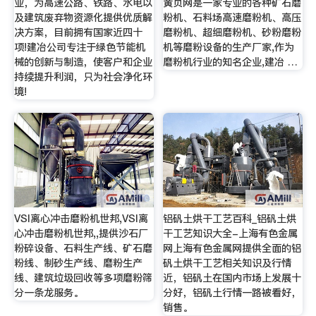
业，为高速公路、铁路、水电以
黄页网是一家专业的各种矿石磨
及建筑废弃物资源化提供优质解
粉机、石料场高速磨粉机、高压
决方案，目前拥有国家近四十
磨粉机、超细磨粉机、砂粉磨粉
项!建冶公司专注于绿色节能机
机等磨粉设备的生产厂家,作为
械的创新与制造，使客户和企业
磨粉机行业的知名企业,建冶 …
持续提升利润，只为社会净化环
境!
VSI离心冲击磨粉机世邦,VSI离
铝矾土烘干工艺百科_铝矾土烘
心冲击磨粉机世邦,,提供沙石厂
干工艺知识大全-上海有色金属
粉碎设备、石料生产线、矿石磨
网上海有色金属网提供全面的铝
粉线、制砂生产线、磨粉生产
矾土烘干工艺相关知识及行情
线、建筑垃圾回收等多项磨粉筛
近，铝矾土在国内市场上发展十
分一条龙服务。
分好，铝矾土行情一路被看好，
销售。