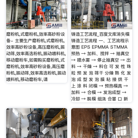
磨粉机,式磨粉机,效率高砂粉设
铸造工艺流程_百度文库消失模
备- 主要生产磨粉机,式磨粉机,
铸造工艺流程 一、工艺流程示
效率高砂粉设备,高压磨粉机,振
意图 EPS EPMMA STMMA
动筛,效率高选粉机,振动喂料机,
预热 → 加料、搅拌 → 抽真空
移动磨粉车,如需购买磨粉机,式
→ 喷水雾 → 停止抽真空 → 出
磨粉机,效率高砂粉设备,高压磨
料 → 干燥 → 料仓 可 发 性 珠
粉机,振动筛,效率高选粉机,振动
粒 预 发 泡 筛干 分燥 熟 化 发
喂料机,移动磨粉车,请
泡 成 型 发 泡 膜 粘 接 烘 干
上 涂 料 闭模 → 预热模具 →
加料 → 合模 → 发泡成型 →
冷却 → 脱模 组浇 合冒 口 新