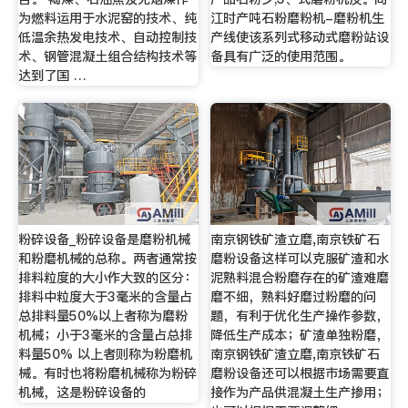
为燃料运用于水泥窑的技术、纯
江时产吨石粉磨粉机-磨粉机生
低温余热发电技术、自动控制技
产线使该系列式移动式磨粉站设
术、钢管混凝土组合结构技术等
备具有广泛的使用范围。
达到了国 …
粉碎设备_粉碎设备是磨粉机械
南京钢铁矿渣立磨,南京铁矿石
和粉磨机械的总称。两者通常按
磨粉设备这样可以克服矿渣和水
排料粒度的大小作大致的区分：
泥熟料混合粉磨存在的矿渣难磨
排料中粒度大于3毫米的含量占
磨不细，熟料好磨过粉磨的问
总排料量50%以上者称为磨粉
题，有利于优化生产操作参数，
机械；小于3毫米的含量占总排
降低生产成本；矿渣单独粉磨，
料量50% 以上者则称为粉磨机
南京钢铁矿渣立磨,南京铁矿石
械。有时也将粉磨机械称为粉碎
磨粉设备还可以根据市场需要直
机械，这是粉碎设备的
接作为产品供混凝土生产掺用；