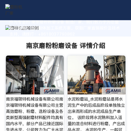
作为专业的 南京磨粉粉磨设备 制造厂家，我们致力于为您量
身定制高价值的粉体加工系统方案。获取厂家直销报价及技术
支持，请拨打：+8618037793862
南京磨粉粉磨设备 详情介绍
南京福领特机械设备有限公司南
水泥粉磨站_水泥粉磨站是将水
京福领特机械设备有限公司主营
泥生产中的后成品阶段单独独立
高效磨粉、粉磨、选粉设备及各
出来而形成的水泥成品生产单
类新型高强耐磨材料配件均具有
位。 该阶段将水泥熟料加入适
国内水平，部分产品已接近国际
量的混合材料进行粉磨，产出成
先进水平。公司致力为广大水泥
品水泥。 水泥的生产，一般可