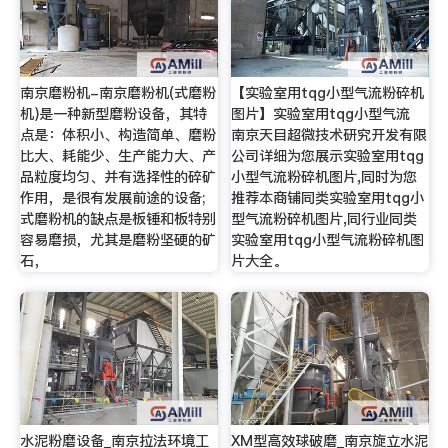
南京磨粉机-南京磨粉机(式磨粉
【实验室用tqg小型气流粉碎机
机)是一种新型磨粉设备，其特
图片】实验室用tqg小型气流
点是：体积小、构造简单、磨粉
南京天目超微技术研究开发有限
比大、耗能少、生产能力大、产
公司详细为您展示实验室用tqg
品粒度均匀、并有选择性的碎矿
小型气流粉碎机图片,同时为您
作用，是很有发展前途的设备;
推荐本商铺同类实验室用tqg小
式磨粉机的缺点是板锤和板特别
型气流粉碎机图片,同行业同类
容易磨损，尤其是磨粉坚硬的矿
实验室用tqg小型气流粉碎机图
石，
片大全。
水泥粉磨设备_南京拉法环境工
XM型高效球破磨_南京旋立水泥