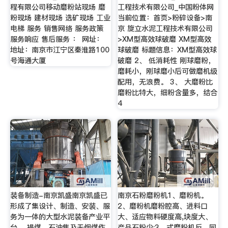
程有限公司移动磨粉站现场 磨
工程技术有限公司_中国粉体网
粉现场 建材现场 选矿现场 工业
当前位置：首页>粉碎设备>南
电梯 服务 销售网络 服务政策
京 旋立水泥工程技术有限公司
服务响应 售后服务 ： 网址：
>XM型高效球破磨 XM型高效
地址：南京市江宁区秦淮路100
球破磨 标题信息：XM型高效球
号海通大厦
破磨 2、 低消耗性 刚球磨粉，
磨耗小，刚球磨小后可做磨机级
配用，无浪费。 3、 大磨粉比
磨粉比特大，细粉含量多，结合
4
装备制造-南京凯盛南京凯盛已
南京石粉磨粉机1、磨粉机。
形成了集设计、制造、安装、服
2、磨粉机磨粉腔高、进料口
务为一体的大型水泥装备产业平
大、适应物料硬度高,块度大、
台。 褐煤、石油焦及无烟煤作
产品石粉少;3、式磨粉机反。同