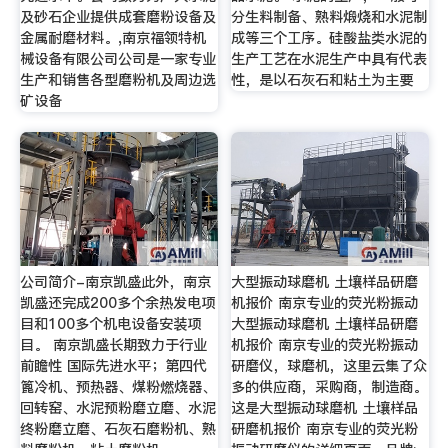
及砂石企业提供成套磨粉设备及
分生料制备、熟料煅烧和水泥制
金属耐磨材料。,南京福领特机
成等三个工序。硅酸盐类水泥的
械设备有限公司公司是一家专业
生产工艺在水泥生产中具有代表
生产和销售各型磨粉机及周边选
性，是以石灰石和粘土为主要
矿设备
公司简介-南京凯盛此外，南京
大型振动球磨机 土壤样品研磨
凯盛还完成200多个余热发电项
机报价 南京专业的荧光粉振动
目和100多个机电设备安装项
大型振动球磨机 土壤样品研磨
目。 南京凯盛长期致力于行业
机报价 南京专业的荧光粉振动
前瞻性 国际先进水平；第四代
研磨仪，球磨机，这里云集了众
篦冷机、预热器、煤粉燃烧器、
多的供应商，采购商，制造商。
回转窑、水泥预粉磨立磨、水泥
这是大型振动球磨机 土壤样品
终粉磨立磨、石灰石磨粉机、熟
研磨机报价 南京专业的荧光粉