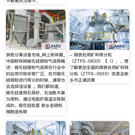
节都要关注细节。
其他分离设备专场_网上粉体展_
- 微表处用矿料筛分机
中国粉体网碳化硅微粉气流筛概
（ZTFS-0630）【（），。想
述：碳化硅微粉气流筛在行业中
了解更加全面的微表处用矿料筛
的应用可称非常广泛，在对碳化
分机（ZTFS-0630）信息及新
硅微粉进行筛分的时候，通常也
乡市正通沥青
会选择该设备 。我们都知道，
碳化硅是用石英砂、石油焦木屑
为原料，通过电阻炉高温冶炼制
成的。碳化硅粒度 新乡金硕机
械制造有限