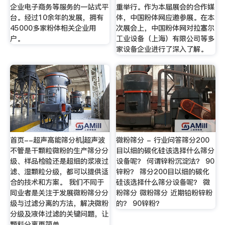
企业电子商务等服务的一站式平
重举行。作为本届展会的合作媒
台。经过10余年的发展，拥有
体，中国粉体网应邀参展。在本
45000多家粉体相关企业用
次展会上，中国粉体网对拉塞尔
户。
工业设备（上海）有限公司等多
家设备企业进行了深入了解。
首页--超声高能筛分机|超声波
微粉筛分 - 行业问答筛分200
不管是干颗粒微粉的生产筛分分
目以细的碳化硅该选择什么筛分
级、样品检验还是超细的浆液过
设备呢？ 何谓锌粉沉淀法？ 90
滤、湿颗粒分级，都可以提供适
锌粉？ 筛分200目以细的碳化
合的技术和方案。 我们不同于
硅该选择什么筛分设备呢？ 微
同业者是关注于发展微粉筛分分
粉筛分 微粉筛分 近期铅粉锌粉
级与过滤分离的方法，解决微粉
的？ 90锌粉？
分级及液体过滤的关键问题，让
颗料分离更简单。