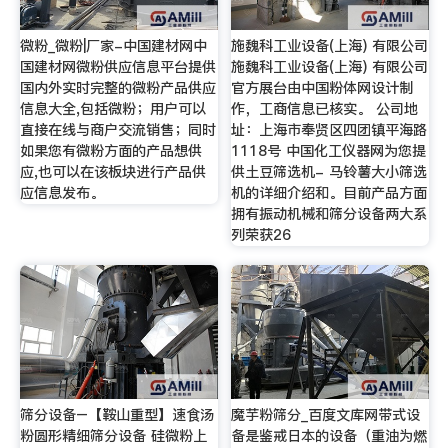
微粉_微粉|厂家-中国建材网中
施魏科工业设备(上海) 有限公司
国建材网微粉供应信息平台提供
施魏科工业设备(上海) 有限公司
国内外实时完整的微粉产品供应
官方展台由中国粉体网设计制
信息大全,包括微粉；用户可以
作，工商信息已核实。 公司地
直接在线与商户交流销售；同时
址：上海市奉贤区四团镇平海路
如果您有微粉方面的产品想供
1118号 中国化工仪器网为您提
应,也可以在该板块进行产品供
供土豆筛选机- 马铃薯大小筛选
应信息发布。
机的详细介绍和。目前产品方面
拥有振动机械和筛分设备两大系
列荣获26
筛分设备–【鞍山重型】速食汤
魔芋粉筛分_百度文库网带式设
粉圆形精细筛分设备 硅微粉上
备是鉴戒日本的设备（重油为燃