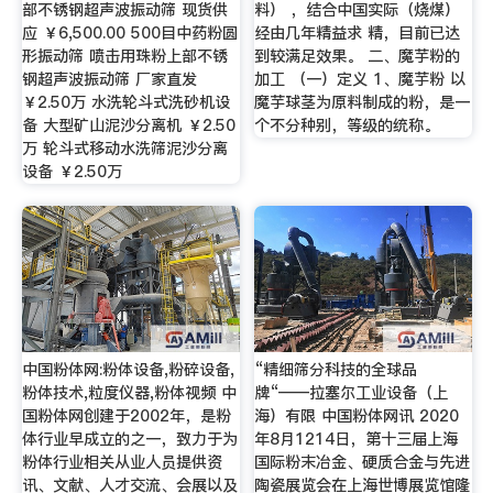
部不锈钢超声波振动筛 现货供
料） ，结合中国实际（烧煤）
应 ￥6,500.00 500目中药粉圆
经由几年精益求 精，目前已达
形振动筛 喷击用珠粉上部不锈
到较满足效果。 二、魔芋粉的
钢超声波振动筛 厂家直发
加工 （一）定义 1、魔芋粉 以
￥2.50万 水洗轮斗式洗砂机设
魔芋球茎为原料制成的粉，是一
备 大型矿山泥沙分离机 ￥2.50
个不分种别，等级的统称。
万 轮斗式移动水洗筛泥沙分离
设备 ￥2.50万
中国粉体网:粉体设备,粉碎设备,
“精细筛分科技的全球品
粉体技术,粒度仪器,粉体视频 中
牌“——拉塞尔工业设备（上
国粉体网创建于2002年，是粉
海）有限 中国粉体网讯 2020
体行业早成立的之一，致力于为
年8月1214日，第十三届上海
粉体行业相关从业人员提供资
国际粉末冶金、硬质合金与先进
讯、文献、人才交流、会展以及
陶瓷展览会在上海世博展览馆隆