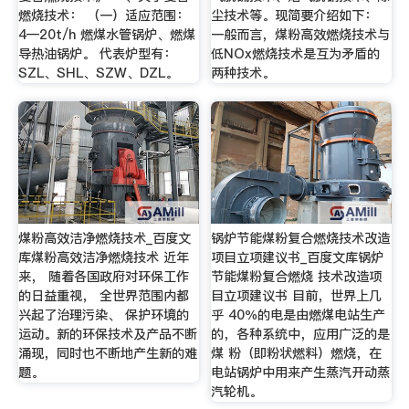
燃烧技术： （一）适应范围：
尘技术等。现简要介绍如下：
4—20t/h 燃煤水管锅炉、燃煤
一般而言，煤粉高效燃烧技术与
导热油锅炉。 代表炉型有：
低NOx燃烧技术是互为矛盾的
SZL、SHL、SZW、DZL。
两种技术。
煤粉高效洁净燃烧技术_百度文
锅炉节能煤粉复合燃烧技术改造
库煤粉高效洁净燃烧技术 近年
项目立项建议书_百度文库锅炉
来， 随着各国政府对环保工作
节能煤粉复合燃烧 技术改造项
的日益重视， 全世界范围内都
目立项建议书 目前，世界上几
兴起了治理污染、 保护环境的
乎 40％的电是由燃煤电站生产
运动。新的环保技术及产品不断
的，各种系统中，应用广泛的是
涌现，同时也不断地产生新的难
煤 粉（即粉状燃料）燃烧，在
题。
电站锅炉中用来产生蒸汽开动蒸
汽轮机。