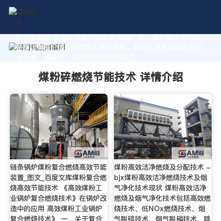
作为专业的 煤粉碎燃烧节能技术 制造厂家，我们致力于为您
量身定制高价值的粉体加工系统方案。获取厂家直销报价及技
术支持，请拨打：+8618037793862
煤粉碎燃烧节能技术 详情介绍
链条锅炉煤粉复合燃烧高效节能
煤粉高效洁净燃烧及分配技术 -
装置_图文_百度文库煤粉复合燃
bjx煤粉高效洁净燃烧技术及烟
烧高效节能技术 《高效煤粉工
气净化技术现状 煤粉高效洁净
业锅炉复合燃烧技术》在锅炉改
燃烧及烟气净化技术包括高效燃
造中的应用 高效煤粉工业锅炉
烧技术、低NOx燃烧技术、烟
复合燃烧技术》 一、关于复合
气脱硫技术、烟气脱硝技术、除