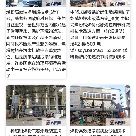
煤粉高效洁净燃烧技术_近年
中储式煤粉锅炉优化燃烧控制节
来，随着各国政府对环保工作的
能减排技术改造方案_图文 中储
日益重视，全世界范围内都兴起
式煤粉锅炉优化燃烧控制节能减
了治理污染、保护环境的运动。
排技术改造方案 （详细说明）
新的环保技术及产品不断涌现，
地址：山东省济南开发区舜泰广
同时也不断地产生新的难题。煤
场#2 楼 503 电
粉燃烧在污染排放中占重要地
话/:
sdyubaofa@163.com
煤
位，也是历来治理污染的和难
粉锅炉优化燃烧节能减排技术
点。许多国家在治理环境污染活
动中一直把它作为任务，也取得
了
一种超细煤粉气态燃烧装置技
煤粉高效洁净燃烧及分配技术