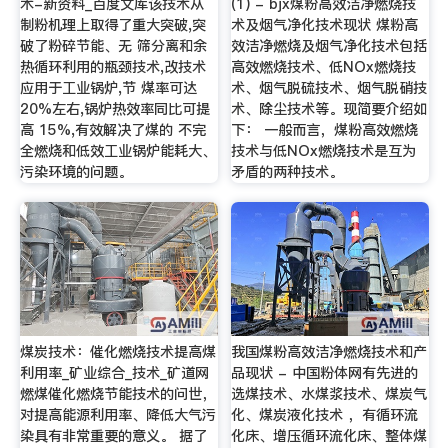
术-新资料_百度文库该技术从
(1) - bjx煤粉高效洁净燃烧技
制粉机理上取得了重大突破,突
术及烟气净化技术现状 煤粉高
破了粉碎节能、无 筛分离和余
效洁净燃烧及烟气净化技术包括
热循环利用的瓶颈技术,改技术
高效燃烧技术、低NOx燃烧技
应用于工业锅炉,节 煤率可达
术、烟气脱硫技术、烟气脱硝技
20%左右,锅炉热效率同比可提
术、除尘技术等。现简要介绍如
高 15%,有效解决了煤的 不完
下： 一般而言，煤粉高效燃烧
全燃烧和低效工业锅炉能耗大、
技术与低NOx燃烧技术是互为
污染环境的问题。
矛盾的两种技术。
煤炭技术：催化燃烧技术提高煤
我国煤粉高效洁净燃烧技术和产
利用率_矿业综合_技术_矿道网
品现状 - 中国粉体网有先进的
燃煤催化燃烧节能技术的问世，
选煤技术、水煤浆技术、煤炭气
对提高能源利用率、降低大气污
化、煤炭液化技术 ，有循环流
染具有非常重要的意义。 据了
化床、增压循环流化床、整体煤