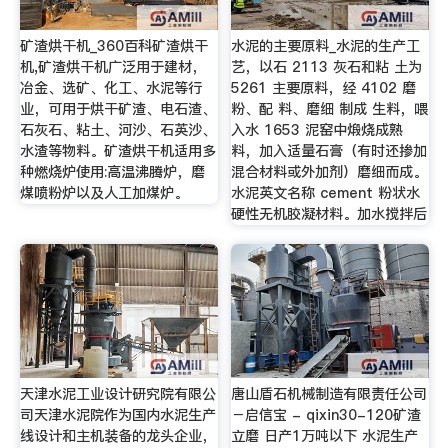
矿渣烘干机_360百科矿渣烘干
水泥的主要原料_水泥的生产工
机,矿渣烘干机广泛用于建材，
艺，以石 2113 灰石和粘 土为
冶金、选矿、化工、水泥等行
5261 主要原料，经 4102 磨
业，可用于烘干矿渣、电石渣、
粉、配 料、磨细 制成 生料，喂
石灰石、粘土、河沙、石英沙、
入水 1653 泥窑中煅烧成熟
水渣等物料。矿渣烘干机适用多
料，加入适量石膏（有时还掺加
种燃烧炉使用:高温沸腾炉，磨
混合材料或外加剂）磨细而成。
煤喷粉炉以及人工加煤炉。
水泥英文名称 cement 粉状水
硬性无机胶凝材料。加水搅拌后
天津水泥工业设计研究院有限公
唐山盾石机械制造有限责任公司
司天津水泥院作为国内水泥生产
－启信宝 - qixin30-120矿渣
线设计和主机装备的龙头企业，
立磨 日产1万吨以下 水泥生产