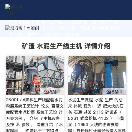
作为专业的 矿渣 水泥生产线主机 制造厂家，我们致力于为您
量身定制高价值的粉体加工系统方案。获取厂家直销报价及技
术支持，请拨打：+8618037793862
矿渣 水泥生产线主机 详情介绍
2500t／d熟料生产线配套水泥
水泥生产流程_水泥 生产 的总
粉磨系统工艺设计_论文_百度文
来 体流 程为： 源 把大块的石
库配套水泥粉磨 系统工艺设 计
灰 石通 过破 2113 碎设备（
方案为例 ， 介绍 了主机设备
5261 式磨粉机 4102 ） 与黄
及技 术 参数 ， 着重介绍 了水
泥（ 1653 大块的也需要磨
泥粉磨 、 矿渣烘干工艺特点。
粉）铁粉通过计量混合送入原料