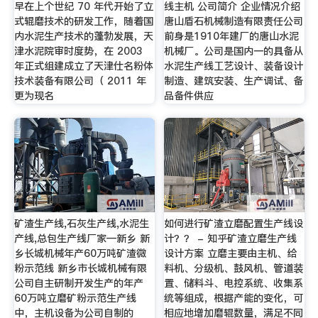
早在上个世纪 70 年代开始了立
线主机 公司简介 企业情况介绍
式辊磨技术的研发工作，随着国
唐山盾石机械制造有限责任公司
内水泥生产技术的蓬勃发展，天
前身是1910年建厂的唐山水泥
津水泥院审时度势，在 2003
机械厂。公司是国内一的具备从
年正式组建成立了天津仕名粉体
水泥生产线工艺设计、装备设计
技术装备有限公司（ 2011 年
制造、建筑安装、生产调试、备
更为现名
品备件供应
矿渣生产线,石灰生产线,水泥生
如何进行矿渣立磨配置生产线设
产线,总包生产线厂家—新乡 新
计？？ - 知乎矿渣立磨生产线
乡长城机械年产60万吨矿渣微
设计方案 立磨主要由主机、给
粉示范线 新乡市长城机械有限
料机、分级机、鼓风机、管道装
公司自主研制开发生产的年产
置、储料斗、电控系统、收集系
60万吨立磨矿粉示范生产线
统等组成，根据产能的变化，可
中，主机设备为公司自制的
相应地增加磨辊数量，满足不同