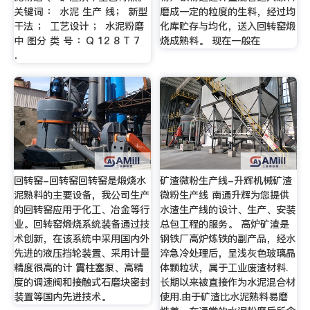
关键词 ： 水泥 生产 线； 新型
磨成一定的粒度的生料，经过均
干法 ； 工艺设计 ； 水泥粉磨
化库贮存与均化，送入回转窑煅
中 图分 类 号 ：Q 12 8 T 7
烧成熟料。 现在一般在
．
回转窑-回转窑回转窑是煅烧水
矿渣微粉生产线-升辉机械矿渣
泥熟料的主要设备，我公司生产
微粉生产线 南通升辉为您提供
的回转窑应用于化工、冶金等行
水渣生产线的设计、生产、安装
业。回转窑煅烧系统装备通过技
总包工程的服务。 高炉矿渣是
术创新，在该系统中采用国内外
钢铁厂高炉炼铁的副产品，经水
先进的液压挡轮装置、采用计量
淬急冷处理后，呈浅灰色玻璃晶
精度很高的计 霣柱塞泵、高精
体颗粒状，属于工业废渣材料.
度的调速阀和接触式石磨块密封
长期以来被直接作为水泥混合材
装置等国内先进技术。
使用.由于矿渣比水泥熟料易磨