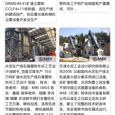
GRMS46.41矿渣立磨和
物料加工不同产品细度和产量要
CCLF4×11收粉器，该生产线
求，可针…
的建成投产，标志着长城机械在
立磨设备开发及生产
水泥生产线石膏磨粉车间工艺设
天津水泥工业设计研究院有限公
计说明书_百度文库年产 150
司2005 以前国内水泥生产线主
万吨矿渣水泥生产线石膏磨粉
机装备大部分都采用进口设备，
车间工艺设计 班级： 姓名： 指
在矿渣粉磨、水泥粉磨上完全看
导老师： 班级：材料 0804 姓
不到中国立式辊磨设备的身影，
名：詹振 指导老师：程峰 李兆
中材（天津）粉体技术装备有限
锋 摘要 本说明书我们本着优化
公司从诞生之日起立足自主研
工艺方案，降低投资，选用先进
发，建立了完整的技术研发体
节能的机电设备， 降低能耗和
系，完全按照市场化模式运行，
运行费用的原则，对年产 110
立志于打破国外