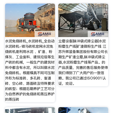
水泥免烧砖机_水泥砖机_全自动
立磨设备|脉冲袋式除尘器|水泥
水泥砖机-银马砖机官网水泥免
粉磨生产线|矿渣微粉生产线 江
烧砖机是利用水泥 、矿渣、粉
苏升辉装备集团股份有限公司长
煤灰、工业废料、建筑垃圾等生
期生产矿渣立磨,脉冲袋式除尘
产砖的机械，一般生产的建筑材
器,水泥粉磨生产线等产品。的
料中都含有水泥，所以叫做水泥
产品质量，完善的售后服务使得
免烧砖机。根据模具不同可压制
我们得到了广大用户的一致信
外形为标准砖、多孔砖、盲道
赖。我公司已通过ISO9001认
砖、空心砖、路面砖及特殊要求
证，欢迎。
的砖型；根据后期养护工艺可分
为自然养护的免烧砖和蒸压养护
的蒸压砖