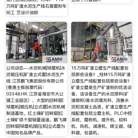
万吨矿渣水泥生产线石膏磨粉车
间工 艺设计说明
公司动态--水泥机械|球磨机|水
15万吨矿渣立磨生产线配置包
泥辊压机|矿渣立式磨|水泥生产
括那些设备？_桂林15万吨矿渣
线 江苏鹏飞集团股份有限公司
立磨生产线配置包括那些设备？
(香港主板股票代码：
矿渣立磨是生产矿渣粉的优选设
03348.HK 江苏省海安市大公
备，该设备生产的水泥原料(矿
镇工业园区），大型的回转窑|
渣微粉)是水泥填充料，改善水
球磨机|辊压机|立式磨|水泥机械
泥和混凝土品质。矿渣立磨生产
制造基地。红土镍矿回转窑|红
线配置包括立磨主机，PLC中控
土镍矿烘干窑销量遥遥。鹏飞牌
系统，磨粉机，提升机，给料
回转窑|球磨机|辊压机|立式磨为
机，风机，减速机，除尘器，储
中国知名品牌产品。
料器，包装机。