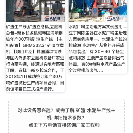
矿渣生产线,矿渣立磨机,立磨机
水泥厂粉尘治理方案实例应用 -
总包-新乡长城机械韩国浦项钢
豆丁网除尘器在水泥厂粉尘治理
铁年产30万吨矿渣生产线 【主
方案实例应用一、水泥生产线的
机配置】GRMS33.31矿渣立磨
排放源 水泥生产从物料开采成
机 【项目介绍】韩国浦项钢铁
品包装出厂有 30～40 个扬尘
与国内外多家立磨机设备厂家进
点和排放 主要产尘设备排出气
行协商沟通，终通过实地考察和
体量，表3为每吨水泥产品生产
了解，选择与新乡长城合作，于
全过程排放废气 …
2018年1月成功签订年产30万
吨矿渣微粉生产线项目合同，目
前该项目已正式投产运行。
对此设备感兴趣？或需了解 矿渣 水泥生产线主
机 详细技术参数？
点击下方电话直接咨询厂家工程师：