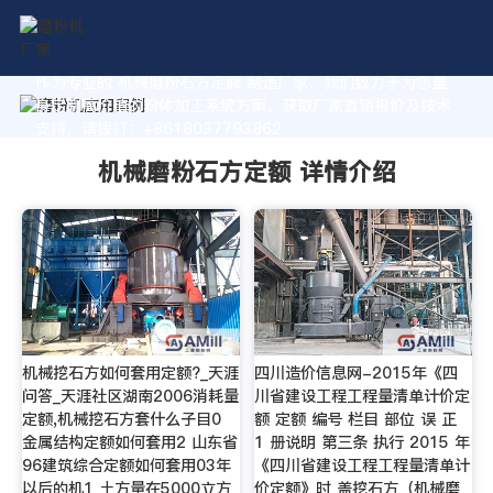
作为专业的 机械磨粉石方定额 制造厂家，我们致力于为您量
身定制高价值的粉体加工系统方案。获取厂家直销报价及技术
支持，请拨打：+8618037793862
机械磨粉石方定额 详情介绍
机械挖石方如何套用定额?_天涯
四川造价信息网-2015年《四
问答_天涯社区湖南2006消耗量
川省建设工程工程量清单计价定
定额,机械挖石方套什么子目0
额 定额 编号 栏目 部位 误 正
金属结构定额如何套用2 山东省
1 册说明 第三条 执行 2015 年
96建筑综合定额如何套用03年
《四川省建设工程工程量清单计
以后的机1 土方量在5000立方
价定额》时 盖挖石方（机械磨