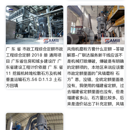
广 东 省 市政工程综合定额市政
风炮机磨粉方套什么定额 -答疑
工程综合定额 2018 册 通用项
解惑-广联达服务新干线应该不
目 广东省住房和城乡建设厅 广
是机械打眼爆破，爆破是有明确
东省建设工程计价依据 广 东 省
的定额项的，本地区来说应该套
11 挖掘机转堆松散石方及机械
市政定额里面的“风镐磨粉 石
垂直运输石方..56 D.1.1.3 土石
方” 恩，没错，全统定额里面是
方回填
没有，我使用的福建省定额，过
去福建省定额里面也没有，但是
福建省多山，石方量比较多，后
来是造价站出了补充定额，风镐