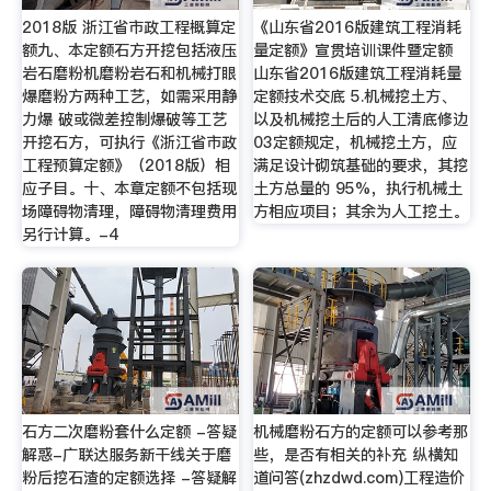
2018版 浙江省市政工程概算定
《山东省2016版建筑工程消耗
额九、本定额石方开挖包括液压
量定额》宣贯培训课件暨定额
岩石磨粉机磨粉岩石和机械打眼
山东省2016版建筑工程消耗量
爆磨粉方两种工艺，如需采用静
定额技术交底 5.机械挖土方、
力爆 破或微差控制爆破等工艺
以及机械挖土后的人工清底修边
开挖石方，可执行《浙江省市政
03定额规定，机械挖土方，应
工程预算定额》（2018版）相
满足设计砌筑基础的要求，其挖
应子目。十、本章定额不包括现
土方总量的 95%，执行机械土
场障碍物清理，障碍物清理费用
方相应项目；其余为人工挖土。
另行计算。-4
石方二次磨粉套什么定额 -答疑
机械磨粉石方的定额可以参考那
解惑-广联达服务新干线关于磨
些，是否有相关的补充 纵横知
粉后挖石渣的定额选择 -答疑解
道问答(zhzdwd.com)工程造价