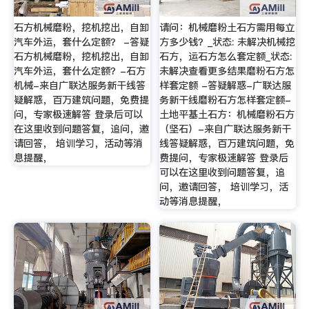
石方机械磨粉，挖机挖出，自卸
请问：机械磨粉土石方需用每立
汽车外运，套什么定额？ -答疑
方多少钱？_状态: 未解决机械挖
石方机械磨粉，挖机挖出，自卸
石方，运石方怎么套定额_状态:
汽车外运，套什么定额？-石方
未解决查看更多结果磨粉石方怎
机械-来自广联达服务新干线答
样套定额 -答疑解惑-广联达服
疑解惑，百万建筑问题，免费提
务新干线磨粉石方怎样套定额-
问，专家极速解答 登录后可以
土地平基土石方：机械磨粉石方
在这里收到问题答复，追问，邀
（坚石）-来自广联达服务新干
请回答， 培训学习，活动等消
线答疑解惑，百万建筑问题，免
息提醒，
费提问，专家极速解答 登录后
可以在这里收到问题答复，追
问，邀请回答， 培训学习，活
动等消息提醒，