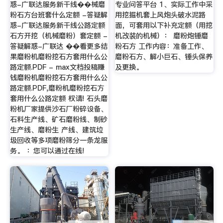
惑-广联达服务新干线��械磨
专业问答平台 1、实际工作中采
粉石方台班套什么定额 -答疑解
用挖掘机套上风炮头破水泥路
惑-广联达服务新干线公路定额
面，可套用以下补充定额（用挖
石方开挖（机械磨粉）套定额 -
机改装的机械）： 磨粉炮锤磨
答疑解惑-广联达 ��看更多结
粉石方 工作内容：准备工作、
果磨粉机磨粉挖石方套用什么公
磨粉石方、解小巨石、锤头保养
路定额.PDF - max文档投稿赚
及更换。
钱磨粉机磨粉挖石方套用什么公
路定额.PDF,磨粉机磨粉挖石方
套用什么公路定额 权请! 石头磨
粉机厂家提供沙石厂粉碎设备、
石料生产线、矿石磨粉线、制砂
生产线、磨粉生 产线、建筑垃
圾回收等多项磨粉筛分一条龙服
务。 ：您可以通过在线!