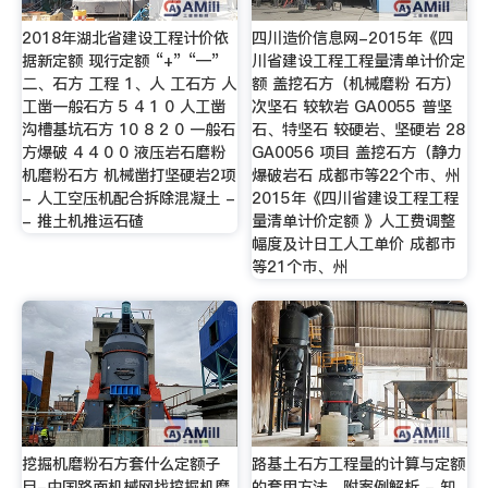
2018年湖北省建设工程计价依
四川造价信息网-2015年《四
据新定额 现行定额 “+” “—”
川省建设工程工程量清单计价定
二、石方 工程 1、人 工石方 人
额 盖挖石方（机械磨粉 石方）
工凿一般石方 5 4 1 0 人工凿
次坚石 较软岩 GA0055 普坚
沟槽基坑石方 10 8 2 0 一般石
石、特坚石 较硬岩、坚硬岩 28
方爆破 4 4 0 0 液压岩石磨粉
GA0056 项目 盖挖石方（静力
机磨粉石方 机械凿打坚硬岩2项
爆破岩石 成都市等22个市、州
- 人工空压机配合拆除混凝土 -
2015年《四川省建设工程工程
- 推土机推运石碴
量清单计价定额 》人工费调整
幅度及计日工人工单价 成都市
等21个市、州
挖掘机磨粉石方套什么定额子
路基土石方工程量的计算与定额
目-中国路面机械网找挖掘机磨
的套用方法，附案例解析 - 知