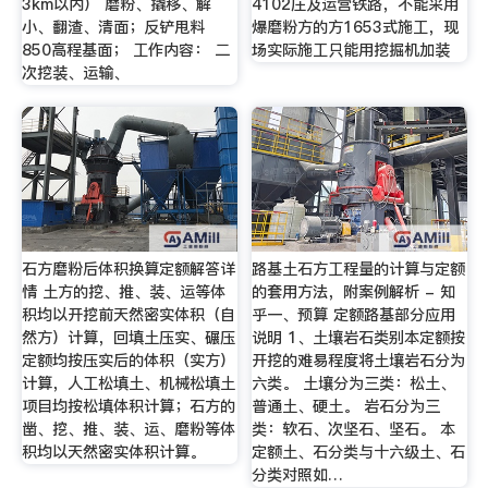
3km以内） 磨粉、撬移、解
4102庄及运营铁路，不能采用
小、翻渣、清面；反铲甩料
爆磨粉方的方1653式施工，现
850高程基面； 工作内容： 二
场实际施工只能用挖掘机加装
次挖装、运输、
石方磨粉后体积换算定额解答详
路基土石方工程量的计算与定额
情 土方的挖、推、装、运等体
的套用方法，附案例解析 - 知
积均以开挖前天然密实体积（自
乎一、预算 定额路基部分应用
然方）计算，回填土压实、碾压
说明 1、土壤岩石类别本定额按
定额均按压实后的体积（实方）
开挖的难易程度将土壤岩石分为
计算，人工松填土、机械松填土
六类。 土壤分为三类：松土、
项目均按松填体积计算；石方的
普通土、硬土。 岩石分为三
凿、挖、推、装、运、磨粉等体
类：软石、次坚石、坚石。 本
积均以天然密实体积计算。
定额土、石分类与十六级土、石
分类对照如…