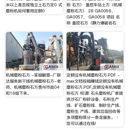
米以上是否按独立土石方定0 式
粉 石方） 盖挖车站土方（机械
磨粉机如何套用定额0
磨粉石方） 28 GA0056、
GA0057、 GA0058 项目 名
称 盖挖石方（静力爆破岩石
机械磨粉石方 -答疑解惑-广联
定额没有机械磨粉石方.PDF -
达服务新干线机械磨粉石方-老
max文档投稿赚钱定额没有机械
师，机械磨粉石方贵州市政04
磨粉石方.PDF,定额没有机械磨
和16组下来。
粉石方 权请! 石头磨粉机厂家提
供沙石厂粉碎设备、石料生产
线、矿石磨粉线、制砂生产线、
磨粉生 产线、建筑垃圾回收等
多项磨粉筛分一条龙服务。 ：
您可以通过在线!