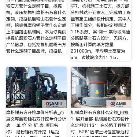
粉石方套什么定额子目，挖掘
乎7．机械施工土石方，挖方部
机，液压挖掘机磨粉石方套什么
分机械达不到需人工完成的工程
定额，挖掘机磨粉山石套什么定
量有施工组织设计确定。其中人
额，挖掘机磨粉锤子套什么定额
工操作部分，按相应定额乘以
上中国路面机械网，本为你提供
1.15系数。案 例一 某标段高速
挖掘机磨粉石方套什么定额子目
公路路基土石方设计，无挖方，
产品信息，包括挖掘机磨粉石方
按断面计算的填方数量
套什么定额子目品牌，挖掘机
201000m，平均填土高度为
5m，边坡坡度为1：1.5。
磨粉锤石方开挖单价分析表_百
机械磨粉石方套什么定额_回答
度文库磨粉锤石方开挖单价分析
1: 展开全部 机械磨粉石方套什
表 - 单 价 分 析 表 项目名
么定额2113： 在公路工程施工
称： 磨粉锤石方开挖（运距
时，5261因取土场位置靠近村