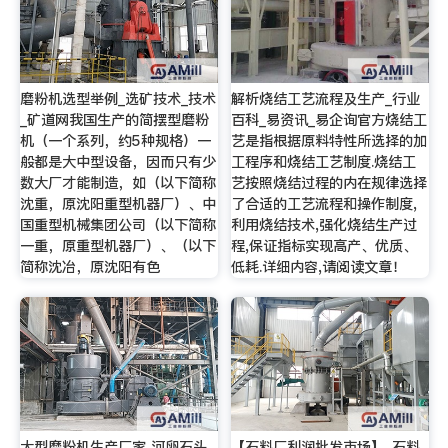
磨粉机选型举例_选矿技术_技术
解析烧结工艺流程及生产_行业
_矿道网我国生产的简摆型磨粉
百科_易资讯_易企询官方烧结工
机（一个系列，约5种规格）一
艺是指根据原料特性所选择的加
般都是大中型设备，因而只有少
工程序和烧结工艺制度.烧结工
数大厂才能制造，如（以下简称
艺按照烧结过程的内在规律选择
沈重，原沈阳重型机器厂）、中
了合适的工艺流程和操作制度,
国重型机械集团公司（以下简称
利用烧结技术,强化烧结生产过
一重，原重型机器厂）、（以下
程,保证指标实现高产、优质、
简称沈冶，原沈阳有色
低耗.详细内容,请阅读文章！
大型磨粉机生产厂家 河卵石头
【石料厂利润批发市场】_石料