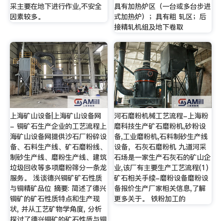
采主要在地下进行作业,不安全
具有加热炉区（一台或多台步进
因素较多。
式加热炉）；具有粗 轧区；后
接精轧机组及地下卷取
上海矿山设备|上海矿山设备网
河石磨粉机械工艺流程-上海粉
- 铜矿石生产企业的工艺流程上
磨科技生产矿石磨粉机,砂粉设
海矿山设备网提供沙石厂粉碎设
备,工业磨粉机,石料制砂生产线
备、石料生产线、矿石磨粉线、
设备，石灰石磨粉机 九道河采
制砂生产线、磨粉生产线、建筑
石场是一家生产石灰石的矿山企
垃圾回收等多项磨粉筛分一条龙
业,该厂有主要生产工艺流程(1)
服务。 浅谈德兴铜矿矿石性质
矿石相关手续-磨粉设备磨粉设
与铜精矿品位 摘要: 简述了德兴
备报价生产厂家相关信息,了解
铜矿的矿石性质特点和生产现
更多关于。 铁粉加工的
状, 并从工艺矿物学角度, 分析
探讨了德兴铜矿的矿石性质与铜