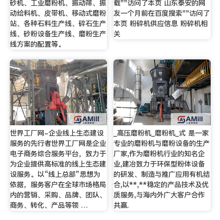
砂机、工业磨粉机、振动筛、振
载""访问了本页 山东泰安的网
动给料机、皮带机、移动式磨粉
友一个月前在百度搜索""访问了
站、各种石料生产线、碎石生产
本页 粉碎机供应信息 粉碎机相
线、砂粉设备生产线、磨粉生产
关
线方案的配置等。
世界工厂网-企业线上生态建设
_高压磨粉机_磨粉机_式 是一家
服务的先行者世界工厂网是企业
专业的磨粉机与磨粉设备的生产
电子商务综合服务平台，致力于
厂家,作为磨粉机行业的知名企
为企业提供高标准的线上生态建
业,建冶致力于环保型粉体设备
设服务。以“线上总部”思想为
的研发、制造与推广应用有机结
依据，服务客户在全球市场格局
合,以**,**稳定的产品技术及优
内的营销、采购、品牌、团队、
质服务,与海内外广大客户合作
商务、转化、产品等领 …
共赢.