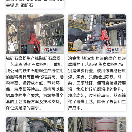
关键词: 铜矿石
铁矿石磨粉生产线|铁矿石磨粉
冶金焦 铸造焦 焦炭的简介 焦炭
工艺流程|铁矿石磨粉机 - 重机
磨粉的工艺流程 焦炭磨粉机特
我公司的铁矿石磨粉生产线使用
别是煤炭行业，使用该机磨粉原
的磨粉机具有自动化程度高、磨
煤、焦炭，只要经过除铁、除
粉率高、运行成本低、节能环
杂、无须除矸、便可直接进行磨
保、粒度细等特点。重机可以根
粉，焦炭粉碎机磨粉出的物料，
据具体的生产要求，为您提供全
粒度均匀，过分碎率低，从而简
套的工艺流程方案及技术支持，
化了选煤工艺，降低了投资和生
保证满足您的需求。
产成本。