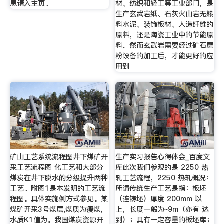
息请入主页。
材、纺织和轻工等工业部门，是
生产玄武岩纸、石灰火山岩无熟
料水泥、装饰板材、人造纤维的
原料，还是陶瓷工业中的节能原
料。然而玄武岩需要经过矿石磨
粉设备的加工后，才能更好的应
用到
矿山工艺系统流程图井下煤矿开
生产实习报告心得体会_百度文
采工艺流程图 化工艺和大部分
库此次我们参观的是 2250 热
煤炭在井下脱水的分级提升两种
轧工艺流程，2250 热轧概况：
工艺。附图1是本发明的工艺流
所谓传统生产工艺是指：板坯
程图。具体实施例方式参见。某
（连铸坯）厚度 200mm 以
煤矿开采3号煤层,煤质为瘦煤,
上，长度一般为~9m（亦有 达
水质K1值为。我国煤炭资源开
到）；具有一定容量的板坯库；