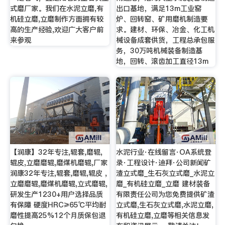
式磨厂家。我们在水泥立磨,有
出口基地，满足13m工业窑
机硅立磨,立磨制作方面拥有较
炉、回转窑、矿用磨机制造要
高的生产经验,欢迎广大客户前
求。建材、环保、冶金、化工机
来参观
械设备成套供货，工程总承包服
务，30万吨机械装备制造基
地，回转、滚齿加工直径13m
【润康】32年专注,辊套,磨辊,
水泥行业·在线留言·OA系统登
辊皮,立磨磨辊,磨煤机磨辊,厂家
录·工程设计·迪拜·公司新闻矿
润康32年专注,辊套,磨辊,辊皮 ,
渣立式磨_生石灰立式磨_水泥立
立磨磨辊,磨煤机磨辊,立式磨辊,
磨_有机硅立磨_立磨 建材装备
研发生产1230+用户选择品质
有限责任公司为您免费提供矿渣
有保障 硬度HRC≥65℃平均耐
立式磨,生石灰立式磨,水泥立磨,
磨性提高25%12个月质保包退
有机硅立磨,立磨等相关信息发