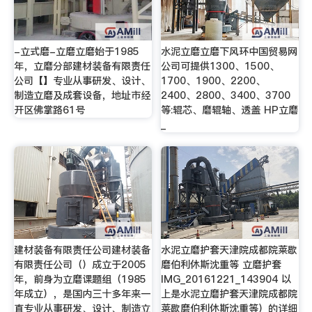
-立式磨-立磨立磨始于1985
水泥立磨立磨下风环中国贸易网
年，立磨分部建材装备有限责任
公司可提供1300、1500、
公司【】专业从事研发、设计、
1700、1900、2200、
制造立磨及成套设备，地址市经
2400、2800、3400、3700
开区佛掌路61号
等:辊芯、磨辊轴、透盖 HP立磨
_
建材装备有限责任公司建材装备
水泥立磨护套天津院成都院莱歇
有限责任公司（）成立于2005
磨伯利休斯沈重等 立磨护套
年，前身为立磨课题组（1985
IMG_20161221_143904 以
年成立），是国内三十多年来一
上是水泥立磨护套天津院成都院
直专业从事研发、设计、制造立
莱歇磨伯利休斯沈重等）的详细