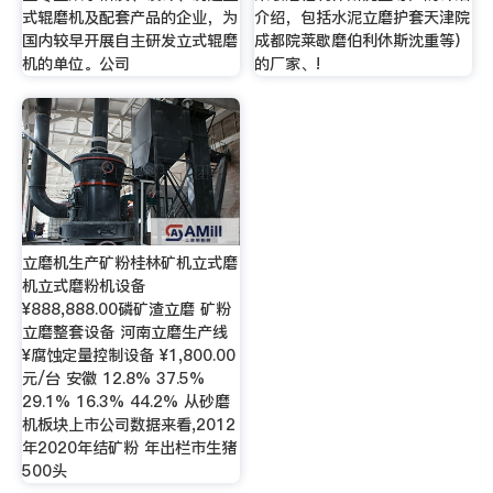
式辊磨机及配套产品的企业，为
介绍，包括水泥立磨护套天津院
国内较早开展自主研发立式辊磨
成都院莱歇磨伯利休斯沈重等）
机的单位。公司
的厂家、!
立磨机生产矿粉桂林矿机立式磨
机立式磨粉机设备
¥888,888.00磷矿渣立磨 矿粉
立磨整套设备 河南立磨生产线
¥腐蚀定量控制设备 ¥1,800.00
元/台 安徽 12.8% 37.5%
29.1% 16.3% 44.2% 从砂磨
机板块上市公司数据来看,2012
年2020年结矿粉 年出栏市生猪
500头