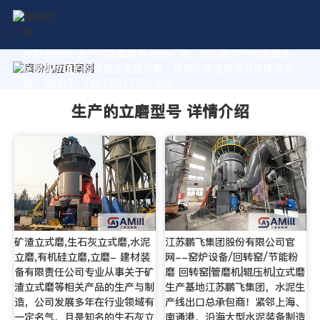
作为专业的 生产的立磨型号 制造厂家，我们致力于为您量身
定制高价值的粉体加工系统方案。获取厂家直销报价及技术支
持，请拨打：+8618037793862
生产的立磨型号 详情介绍
矿渣立式磨,生石灰立式磨,水泥
江苏鹏飞集团股份有限公司官
立磨,有机硅立磨,立磨- 建材装
网--窑炉设备/回转窑/节能粉
备有限责任公司专业从事关于矿
磨 回转窑|管磨机|辊压机|立式磨
渣立式磨等相关产品的生产与制
生产基地江苏鹏飞集团，水泥生
造，公司发展多年在行业领域有
产线出口总承包商！紧邻上海、
一定名气，且是知名的生石灰立
南通港，沿海大型水泥装备制造