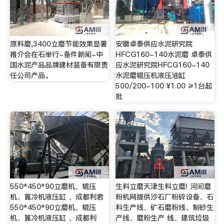
原料磨,3400立磨节能效果显著
安徽卓泰供应水泥研究院
推介会在石举行-备件新闻-中
HFCG160-140水泥磨 卓泰供
国水泥产品品牌建材装备有限责
应水泥研究院HFCG160-140
任公司产品。
水泥磨辊压机液压油缸
500/200-100 ¥1.00 ≥1台起
批
550*450*90立磨机、辊压
生料立磨天津生料立磨! 河间磨
机、篦冷机液压缸 、成都利君
粉机网提供沙石厂粉碎设备、石
550*450*90立磨机、辊压
料生产线、矿石磨粉线、制砂生
机、篦冷机液压缸 、成都利
产线、磨粉生产 线、建筑垃圾