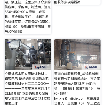
君，液压缸，这里云集了众多的
回收等多项磨粉筛 …
供应商，采购商，制造商。这是
550*450*90立磨机、辊压
机、篦冷机液压缸 、成都利君
的详细页面。订货号:XYG550-
450-90，类型:重型液压缸，货
号:XYG550
立磨规格水泥立磨培训教材 -
河南白鸽磨料设备_华运机械制
道客巴巴 培培培训训训教水泥
造有限公司销售部地址：市金寨
立磨教教材材材二二二OOO一
路美第阳光大厦13层 公司内
一一一一一年年年三三三月月月
贸：+86 551 63671549 ：张
2目录介绍1立磨的历史及发展
(0) 邮箱：
现状立磨工作原理及类型.1立磨
hyjixie@hyjixie.com
营销总部
主要工作
负责人：吴先生（0） 华运软管