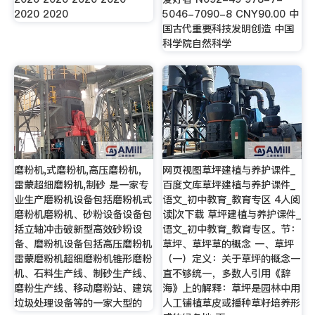
2020 2020
5046-7090-8 CNY90.00 中
国古代重要科技发明创造 中国
科学院自然科学
磨粉机,式磨粉机,高压磨粉机，
网页视图草坪建植与养护课件_
雷蒙超细磨粉机,制砂 是一家专
百度文库草坪建植与养护课件_
业生产磨粉机设备包括磨粉机式
语文_初中教育_教育专区 4人阅
磨粉机磨粉机、砂粉设备设备包
读|次下载 草坪建植与养护课件_
括立轴冲击破新型高效砂粉设
语文_初中教育_教育专区。节：
备、磨粉机设备包括高压磨粉机
草坪、草坪草的概念 一、草坪
雷蒙磨粉机超细磨粉机锥形磨粉
（一）定义：关于草坪的概念一
机、石料生产线、制砂生产线、
直不够统一，多数人引用《辞
磨粉生产线、移动磨粉站、建筑
海》上的解释：草坪是园林中用
垃圾处理设备等的一家大型的
人工铺植草皮或播种草籽培养形