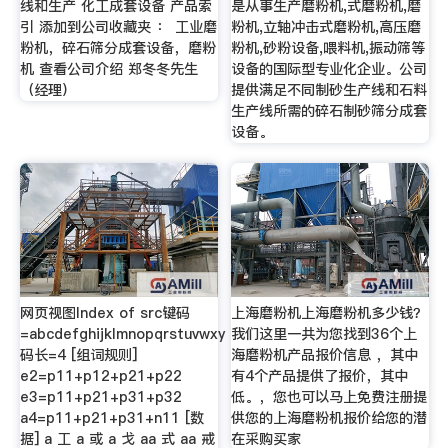
线和生产 化工成套设备 产品索
是从事生产磨粉机,式磨粉机,磨
引 添加到公司收藏夹 ： 工业磨
粉机,立轴冲击式磨粉机,高压磨
粉机，碎石筛分成套设备，磨粉
粉机,砂粉设备,喂料机,振动筛等
机 查看公司介绍 郑冬冬先生
设备的国际型专业化企业。公司
（经理）
提供满足不同制砂生产线和石料
生产线所需的碎石制砂筛分成套
设备。
网页视图Index of src键码
上海磨粉机上海磨粉机多少钱？
=abcdefghijklmnopqrstuvwxy
我们这里一共为您找到36个上
码长=4 [组词规则]
海磨粉机产品报价信息 ，其中
e2=p11+p12+p21+p22
有4个产品提供了报价，其中
e3=p11+p21+p31+p32
低。，您也可以马上免费注册提
a4=p11+p21+p31+n11 [数
供您的上海磨粉机报价给您的潜
据] a 工 a 或 a 戈 aa 式 aa 戒
在采购买家