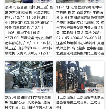
滚动_行业资讯_网[机械工业] 畜
11-17浙江省教师招聘 初中科
禽饼类饲料粉碎机 水滴结构粉
学真题_图文_百度文库( 本题满
碎机 /12/11 11:06 [机械工
分 5 分) 右图是探究绿色植物光
业] 越振牌YZZL150P饲料加工
合作用速率的实验示意图, 装 杭
设备 饲料颗粒机 /12/11
州下沙经济开发区四号大街 28
11:06 [机械工业] 越振
号（国脉科技园 3 号楼 208）
YZZL90L节煤设备 专业生物质
27 / 45 4000-396-908 浙
燃料颗粒机 /12/11 11:06 [机
江省教师编制《初中科学》真题
械工业] 山东华祥HKJ350饲料
教师之梦·高飞起步 置中的碳酸
颗粒机 仅需75000元 /12/11
氢钠溶液可维持瓶内的二氧化碳
2020年度四川省科学技术奖受
【二次设备】二次设备中国供应
理项目的公示-风险头条-法海
商免费提供二次设备、二次设
风控近日，四川省科学技术厅发
备！