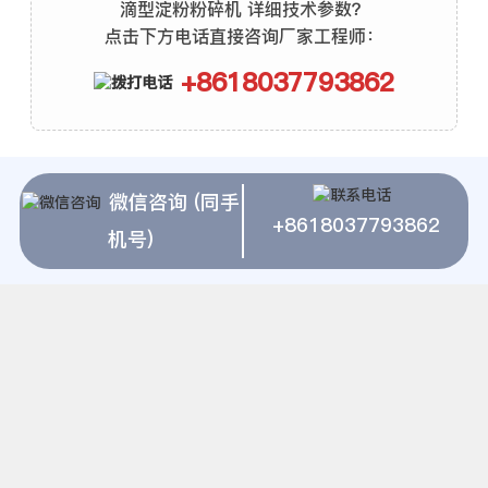
滴型淀粉粉碎机 详细技术参数？
点击下方电话直接咨询厂家工程师：
+8618037793862
上海建冶磨粉机水滴型淀粉粉碎机 相关推
微信咨询 (同手
+8618037793862
荐
机号)
上海建冶磨粉机铜矿选矿的生产流程
板岩复合式磨粉机
粉煤灰深加工烘干机
沙金磨粉设备
浆料研磨机
粉煤机给料机
矿石磨粉机的价格谁知道
布勒无锡磨粉机
废渣粉体加工设备
高岭土粉石机