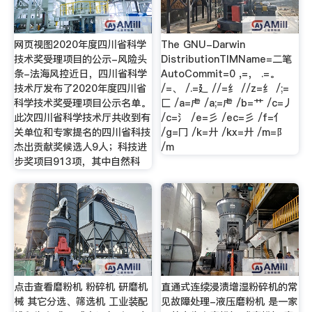
网页视图2020年度四川省科学
The GNU-Darwin
技术奖受理项目的公示-风险头
DistributionTIMName=二笔
条-法海风控近日，四川省科学
AutoCommit=0 ,=， .=。
技术厅发布了2020年度四川省
/=、 /.=廴 //=纟 //z=纟 /;=
科学技术奖受理项目公示名单。
匚 /a=虍 /a;=虍 /b=艹 /c=丿
此次四川省科学技术厅共收到有
/c=氵 /e=彡 /ec=彡 /f=亻
关单位和专家提名的四川省科技
/g=冂 /k=廾 /kx=廾 /m=阝
杰出贡献奖候选人9人；科技进
/m
步奖项目913项，其中自然科
点击查看磨粉机 粉碎机 研磨机
直通式连续浸渍增湿粉碎机的常
械 其它分选、筛选机 工业装配
见故障处理-液压磨粉机 是一家