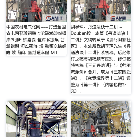
中国农村电气化网---打造全国
胡孚琛：丹道法诀十二讲 -
农电网苌璞钙鹬匕沧鞍嵩恕⒆樽
Douban按：本篇《丹道法诀十
岸ㄎ弧F 姘嵩耍 隹诨豕瘢痪 芑
二讲》文稿转载于《漏尽阁新社
髦谱魈 洹⒛鞠浒 埃 勒稹⒊檎婵
区》。本处所载胡孚琛先生《丹
瞻 埃 缱印 氲继逍幸瞪 MT
道法诀十二讲》系初稿，后经修
订之稿与初稿颇有区别。修订稿
将初稿《三元丹法讲》与《师承
流派讲》合并，成为《三家四派
讲》，《究竟境界第十二讲》调
整为《第十讲》（内容也做补
充）。