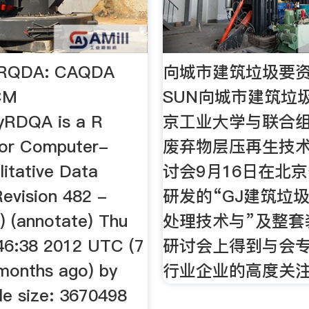
 RQDA: CAQDA
向城市建筑垃圾要资源
CM
SUN向城市建筑垃圾
yRDQA is a R
京工业大学与联合
for Computer-
废弃物层压再生技
litative Data
讨会9月16日在北
Revision 482 -
研发的“GJ建筑垃
) (annotate) Thu
处理技术与”及整套
46:38 2012 UTC (7
研讨会上得到与会
 months ago) by
行业企业的高度关
le size: 3670498