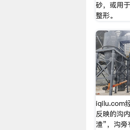
砂，或用于4
整形。
iqilu.
反映的沟内
渣”，沟旁