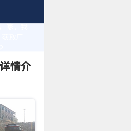
造厂家，我
。获取厂
2
 详情介