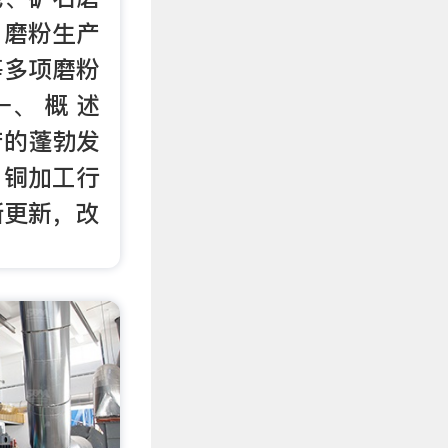
、磨粉生产
等多项磨粉
、 概 述
产的蓬勃发
，铜加工行
断更新，改