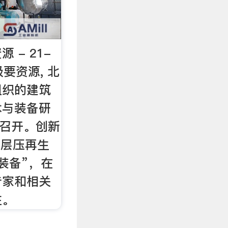
 - 21-
要资源, 北
组织的建筑
术与装备研
京召开。创新
圾层压再生
装备”，在
专家和相关
注。