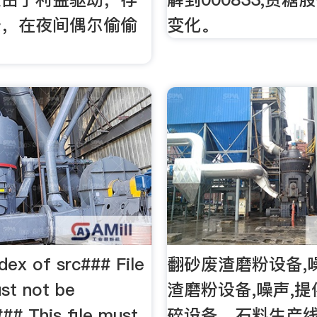
条，在夜间偶尔偷偷
变化。
x of src### File
翻砂废渣磨粉设备,
st not be
渣磨粉设备,噪声,
## This file must
碎设备、石料生产