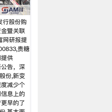
发行股份购
资金暨关联
富网研报提
0833,贵糖
间提供
,新公告，深
糖股份,新变
程度减少个
间信息上的
者更早的了
股份,基本面