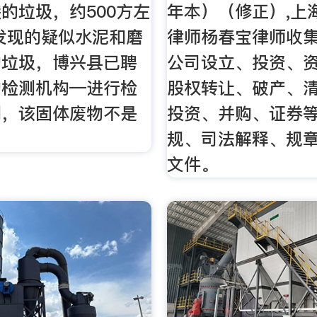
的垃圾，约500方左
年本）（修正）,上
发现的疑似水泥和磨
律师杨春宝律师收
的垃圾，博兴县已聘
公司设立、投资、
物检测机构—进行检
股权转让、破产、
测，该固体废物不是
投资、并购、证券
。
规、司法解释、规
文件。