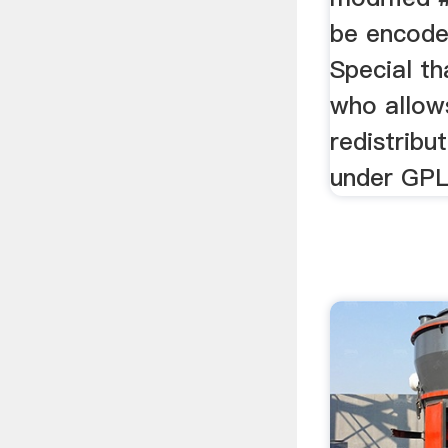
be encode
Special th
who allow
redistribu
under GPL