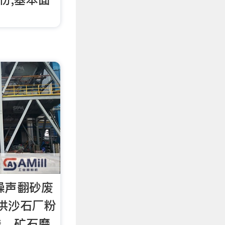
噪声翻砂废
提供沙石厂粉
线、矿石磨