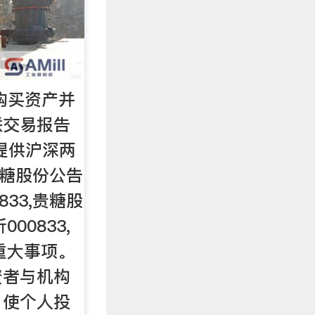
购买资产并
联交易报告
提供沪深两
,贵糖股份公告
833,贵糖股
00833,
重大事项。
资者与机构
，使个人投