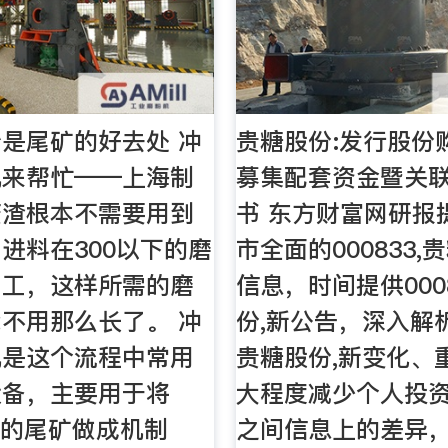
是尾矿的好去处 冲
贵糖股份:发行股份
机来帮忙——上海制
募集配套资金暨关
废渣根本不需要用到
书 东方财富网研报
进料在300以下的磨
市全面的000833
加工，这样所需的磨
信息，时间提供000
不用那么长了。 冲
份,新公告，深入解析0
机是这个流程中常用
贵糖股份,新变化、
设备，主要用于将
大程度减少个人投
下的尾矿做成机制
之间信息上的差异