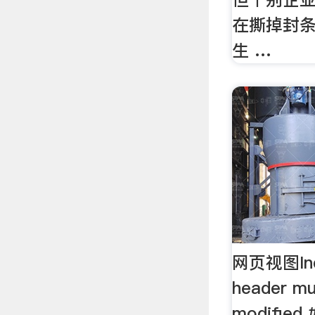
在撕掉封
生 …
网页视图Inde
header mu
modified #