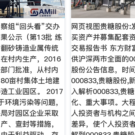
察组“回头看”交办
网页视图贵糖股份:
果公示（第13批 练
买资产并募集配套
村翻砂铸造业属传统
交易报告书 东方财
在村内生产，2016
供沪深两市全面的00
关部门批准，从村内
股份公告信息，时
80亩村集体土地建
000833,贵糖股份
造工业园区。 2017
入解析000833,贵
于环境污染等问题，
化、重大事项。大
保局对园区企业采取
人投资者与机构之
停产、查封等措施，
差异，使个人投资
业由于利益驱动，存
解到000833,贵糖