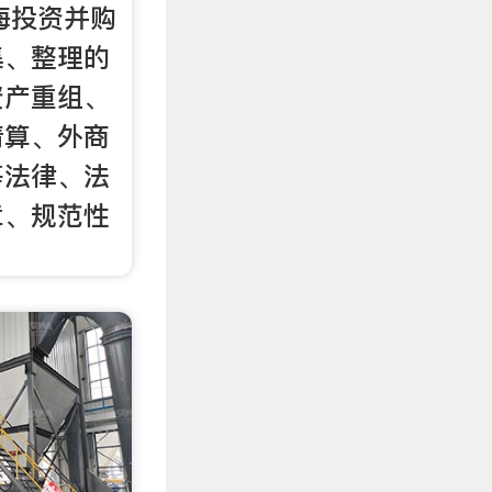
海投资并购
集、整理的
资产重组、
清算、外商
等法律、法
章、规范性