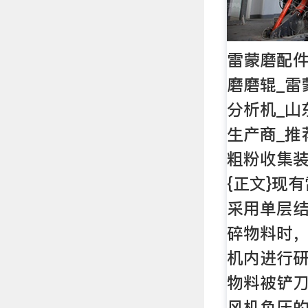
雷蒙磨配件
磨磨辊_雷
分析机_山
生产商_推
粗粉收集
{正文}现
采用单层
碎物料时
机内进行
物料被铲
风机负压