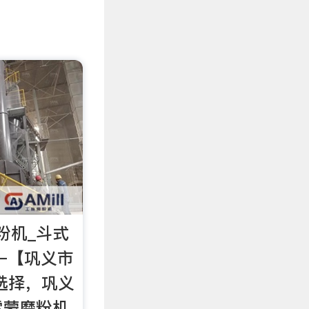
粉机_斗式
–【巩义市
选择，巩义
雷蒙磨粉机