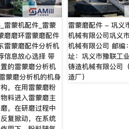
_雷蒙机配件_雷蒙
雷蒙磨配件 - 巩
蒙磨磨环雷蒙磨配件
机械有限公司巩义
东雷蒙磨配件分析机
机械有限公司 邮编：
荐信息放心选择 带
址：巩义市豫联工
装置的雷蒙磨分析机
铸造机械有限公司
有雷蒙磨分析机的机身
造厂）
结构，在用雷蒙磨粉
，物料进入雷蒙磨主
研磨，在研磨过程中
刀反复掀动，在系统
的作用下，粉料随气