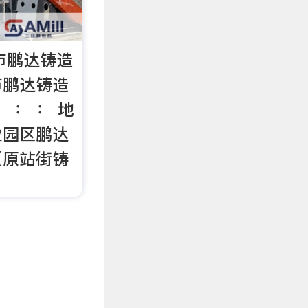
义市鹏达铸造
市鹏达铸造
 ： ： 地
业园区鹏达
（原站街铸