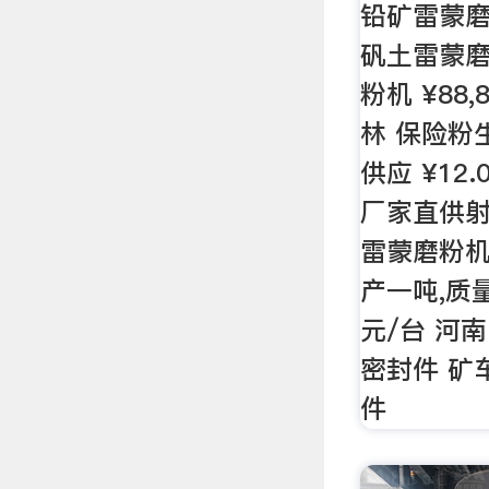
铅矿雷蒙
矾土雷蒙
粉机 ¥88,
林 保险粉
供应 ¥12
厂家直供射
雷蒙磨粉机
产一吨,质量,
元/台 河
密封件 矿
件