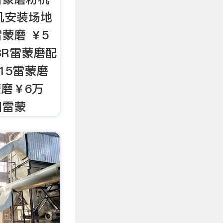
机安装场地
蒙磨 ￥5
3R雷蒙磨配
715雷蒙磨
蒙磨￥6万
细雷蒙