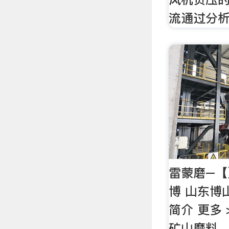
流通过分
雷蒙磨–【
博 山东博
简介 更多
矿山磨料