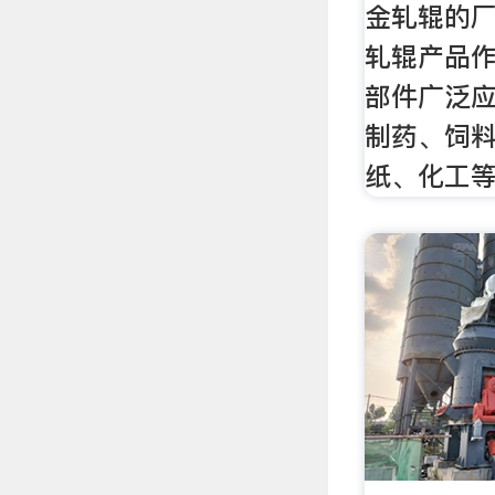
金轧辊的
轧辊产品
部件广泛
制药、饲
纸、化工