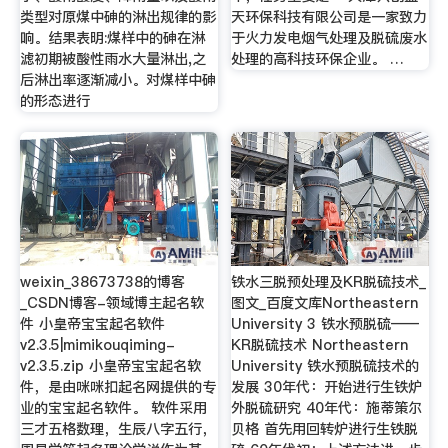
类型对原煤中砷的淋出规律的影
天环保科技有限公司是一家致力
响。结果表明:煤样中的砷在淋
于火力发电烟气处理及脱硫废水
滤初期被酸性雨水大量淋出,之
处理的高科技环保企业。 …
后淋出率逐渐减小。对煤样中砷
的形态进行
weixin_38673738的博客
铁水三脱预处理及KR脱硫技术_
_CSDN博客-领域博主起名软
图文_百度文库Northeastern
件 小皇帝宝宝起名软件
University 3 铁水预脱硫——
v2.3.5|mimikouqiming-
KR脱硫技术 Northeastern
v2.3.5.zip 小皇帝宝宝起名软
University 铁水预脱硫技术的
件，是由咪咪扣起名网提供的专
发展 30年代：开始进行生铁炉
业的宝宝起名软件。 软件采用
外脱硫研究 40年代：施蒂策尔
三才五格数理，生辰八字五行，
贝格 首先用回转炉进行生铁脱