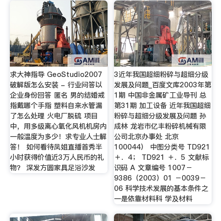
求大神指导 GeoStudio2007
3近年我国超细粉碎与超细分级
破解版怎么安装 - 行业问答以
发展及问题_百度文库2003年第
企业身份回答 匿名 男的结婚戒
1期 中国非金属矿工业导刊 总
指戴哪个手指 塑料自来水管漏
第31期 加工设备 近年我国超细
了怎么处理 火电厂脱硫 项目
粉碎与超细分级发展及问题 孙
中，用多级离心氧化风机机房内
成林 龙岩市亿丰粉碎机械有限
一般温度为多少！求专业人士解
公司北京办事处 北京
答！ 如何看待凤姐直播首秀半
100044） 中图分类号 TD921
小时获得价值近3万人民币的礼
＋．4； TD921 ＋．5 文献标
物？ 深发方圆家具足浴沙发
识码 A 文章编号 1007－
9386（2003）01 －0039－
06 科学技术发展的基本条件之
一是依靠材料科 学及材料