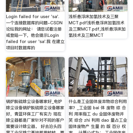
Login failed for user 'sa'.
浅析悬浮床加氢技术及三聚
一个连接数据库的问题-CSDN
MCT.pdf浅析悬浮床加氢技术
论坛我的网址： 请您试着注册
及三聚MCT.pdf,浅析悬浮床加
或登陆一下，他会提示Login
氢技术及三聚MCT
failed for user 'sa'.我 在建立
项目时数据库的
锅炉脱硫除尘设备哪家好_电炉
什么是工业固体废弃物综合利用
除尘设备锅炉脱硫除尘设备哪家
率？_工业固 bai 体 废物 综 合
好，青蓝环保工厂有实力 现在
利 用率指工 du 业固体废物并
除尘器都是厂家针对不同的客户
笑 综合 zhi 利用 dao 量占工业
需要设计除尘器。 好去泊头四
固体废物产 生量 的 版 百分 权
营工业区除尘基地那里转转，要
率。 计算公式为： 工业固体废