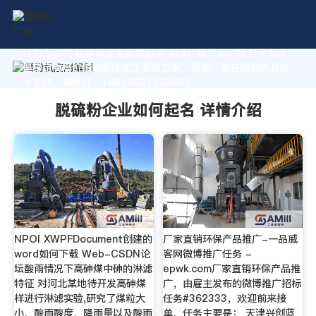
作为专业的 脱硫粉企业如何起名 制造厂家，我们致力于为您
量身定制高价值的粉体加工系统方案。获取厂家直销报价及技
术支持，请拨打：+8618037793862
脱硫粉企业如何起名 详情介绍
NPOI XWPFDocument创建的
厂家直销环保产品推广-一品威
word如何下载 Web-CSDN论
客网微博推广任务 -
坛酸雨情况下高砷煤中砷的淋滤
epwk.com厂家直销环保产品推
特征 对河北某地待开发高砷煤
广，由雇主发布的微博推广招标
样进行淋滤实验,研究了煤粒大
任务#362333，欢迎前来接
小、酸雨酸度、降雨量以及酸雨
单，任务主要是： 天津兴创蓝