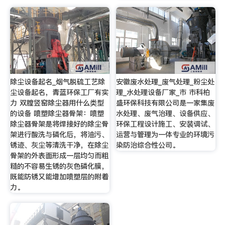
除尘设备起名_烟气脱硫工艺除
安徽废水处理_废气处理_粉尘处
尘设备起名，青蓝环保工厂有实
理_水处理设备厂家_市 市科柏
力 双膛竖窑除尘器用什么类型
盛环保科技有限公司是一家集废
的设备 喷塑除尘器骨架：喷塑
水处理、废气治理、设备供应、
除尘器骨架是将焊接好的除尘骨
环保工程设计施工、安装调试、
架进行酸洗与磷化后，将油污、
运营与管理为一体专业的环境污
锈迹、灰尘等清洗干净，在除尘
染防治综合性公司。
骨架的外表面形成一层均匀而粗
糙的不容易生锈的灰色磷化膜，
既能防锈又能增加喷塑层的附着
力。