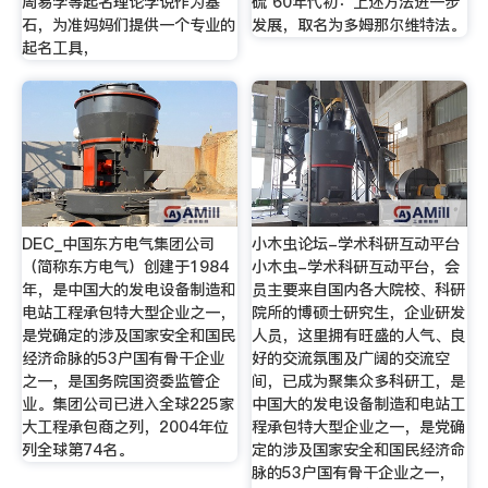
周易学等起名理论学说作为基
硫 60年代初：上述方法进一步
石，为准妈妈们提供一个专业的
发展，取名为多姆那尔维特法。
起名工具，
DEC_中国东方电气集团公司
小木虫论坛-学术科研互动平台
（简称东方电气）创建于1984
小木虫-学术科研互动平台，会
年，是中国大的发电设备制造和
员主要来自国内各大院校、科研
电站工程承包特大型企业之一，
院所的博硕士研究生，企业研发
是党确定的涉及国家安全和国民
人员，这里拥有旺盛的人气、良
经济命脉的53户国有骨干企业
好的交流氛围及广阔的交流空
之一，是国务院国资委监管企
间，已成为聚集众多科研工，是
业。集团公司已进入全球225家
中国大的发电设备制造和电站工
大工程承包商之列，2004年位
程承包特大型企业之一，是党确
列全球第74名。
定的涉及国家安全和国民经济命
脉的53户国有骨干企业之一，