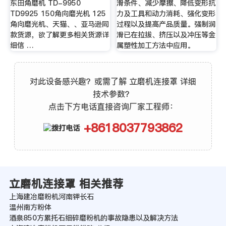
东田角磨机 TD-9950
滑条件、减少摩擦、降低变形抗
TD9925 150角向磨光机 125
力及工具和动力消耗、强化变形
角向磨光机、天猫、、亚马逊同
过程以及提高产品质量。强制润
款货源，欲了解更多相关货源详
滑已在拉拔、挤压以及冲压等金
细信 …
属塑性加工方法中应用。
对此设备感兴趣？或需了解 立磨机连接罩 详细
技术参数？
点击下方电话直接咨询厂家工程师：
+8618037793862
立磨机连接罩 相关推荐
上海建冶磨粉机河南钾长石
温州南方粉体
酒泉850方累托石细碎磨粉机的事故隐患以及解决方法