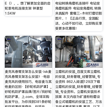
E（），。想了解更加全面的齿
电钻转换角磨机连接杆 电钻变
轮泵电机连接支架 钟罩型
角磨机配件 电钻变角磨机 转换
1.5KW
夹具配件 套餐三-木材打磨切割
图片、！【正品行货，全国配
送，心动不如行动，立即购买享
受更多优惠哦！
麦克风悬臂支架怎么安装·isk麦
立磨机的安装_百度文库立磨机
克风悬臂支架怎么安装？·电容
的安装_财务管理_经管营销_专
麦克风的使用技巧，电容麦与其
业资料 862人阅读|129次下载
他麦的区别·【砂轮机防护罩】_
立磨机的安装_财务管理_经管营
砂轮机防护罩品牌/图片/找砂轮
销_专业资料。立磨机安装技术
机防护罩，上.com，全球采购
放案 本文内容为矿渣粉粉磨设
批发平台，为你找到381条砂轮
备立式辊磨机的安装工艺、方法
机防护罩优质商品，包括品
及技术要求等注意 事项，以下