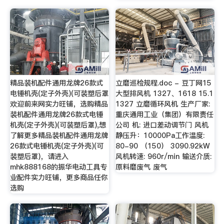
精品装机配件通用龙牌26款式
立磨巡检规程.doc - 豆丁网15
电锤机壳(定子外壳)(可装塑后罩
大型排风机 1327、1618 15.1
欢迎前来网实力旺铺，选购精品
1327 立磨循环风机 生产厂家:
装机配件通用龙牌26款式电锤
重庆通用工业（集团）有限责任
机壳(定子外壳)(可装塑后罩),想
公司 机: 进口差动调节门 风机
了解更多精品装机配件通用龙牌
静压升：10000Pa工作温度:
26款式电锤机壳(定子外壳)(可
80-90 （150） 3090.92kW
装塑后罩)，请进入
风机转速: 960r/min 输送介质:
mhk888168的振华电动工具专
原料磨废气 废气
业配件实力旺铺，更多商品任你
选购