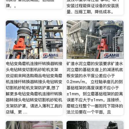
牌，。
安装过程能保证设备的安装质
量、压缩工期，降低成本。
电钻变角磨机连接杆转换器转接
矿渣水泥立磨的安装要求矿渣水
头电钻转变切割机砂轮机支架
泥立磨的基础支座上的减速机底
欢迎前来网选购商品电钻变角磨
板安装的水平度公差应小于
机连接杆转换器转接头电钻转变
0.2mm/m。 立柱轴承座孔的到
切割机砂轮机支架防护罩,想了
基础框架的高度误差不应小于
解更多电钻变角磨机连接杆转换
±1mm，到立磨基础框架的距离
器转接头电钻转变切割机砂轮机
误差不应大于±1mm。连接桥、
支架防护罩，请进入薄利工具的
磨辊立柱整个一圈担托下简体的
店铺，更 …
法兰沿要在一个平面，且