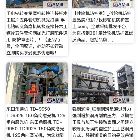
手电钻转变角磨机转换连接杆木
【砂轮机防护罩】_砂轮机防护
工锯片五件套切割抛光打磨 手
罩品牌/图片/找砂轮机防护罩，
电钻转变角磨机转换连接杆木工
上.com，全球采购批发平台，
锯片五件套切割抛光打磨配件通
为你找到381条砂轮机防护罩优
用 防护罩图片、！【正品行
质商品，包括品牌，。
货，全国配送，心动不如行动，
立即购买享受更多优惠哦！
东田角磨机 TD-9950
强制润滑_强制润滑是通过外力
TD9925 150角向磨光机 125
强制增加润滑剂的压力，以期在
角向磨光机 东田角磨机 TD-
工具与加工件接触表面之间建立
9950 TD9925 150角向磨光
较厚润滑膜的塑性加工工艺润滑
机 125角向磨光机，为您找到
方式。强制润滑的目的是改善润