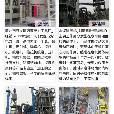
霸州市开发区万源电力工具厂_
水泥球磨机_球磨机粉磨物料的
旺铺 - .com霸州市开发区万源
主要工作部分发生在水平低速回
电力工具厂是电力施工工具、张
转的筒体上，当筒体被传动装置
力机、牵引机、输送机、挖坑
带动回转时，研磨体由于惯性离
机、绞磨机、拖拉机绞磨、立杆
心力的作用，贴附在磨机筒体内
机、拖拉机绞磨、接触网梯车、
壁的衬板面上与之一起回转，被
抢修支柱、防扭钢丝绳、挖掘机
带到一定高度后，借重力作用自
属具等产品专业生产加工的公
由落下，此时研磨体将筒体内物
司，拥有完整、科学的质量管理
料击碎，同时研磨体在回转的磨
体系。
机内除有上升、下落的循 …