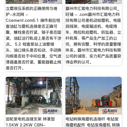
立磨液压系统的正确使用与维
霸州市汇能电力科技有限公司_
护-水泥网 -
旺铺 - .com霸州市汇能电力科
Ccement.com5.1 操作前应检
技有限公司是机动绞磨机、电缆
查油缸与磨机连接是否正确可
放线架、电缆输送机、电缆拖
靠，螺栓是否拧紧、销子是否固
车、拖拉机绞磨机、防坠器、立
紧，油缸运行轨迹上是否有干涉
杆机等、等产品生产加工的公
点。 5.2 检查泵站上油管接
司，拥有完整、科学的质量管理
头、油口接头是否松动，手动换
体系。霸州市汇能电力科技有限
向阀是否处于中间位置，空气滤
公司的诚信、实力和产品质量获
清器盖是否拧紧，蓄能器截止阀
得业界的认可。
是否打开。
齿轮泵电机连接支架 钟罩型
电钻转换角磨机连接杆 电钻变
1.5KW 2.2KW CBN-
角磨机配件 电钻变角磨机 转换