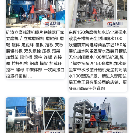
矿渣立磨减速机膜片联轴器厂家
东匠150角磨机加水防尘罩带水
立磨机 / 立式磨粉机 磨辊部 磨
改装开槽机无尘封闭喷水100
辊 辊体 定距环 覆板 挡板 支板
欢迎前来网选购商品东匠150角
磨辊衬板 双头螺栓 压板 滚架
磨机加水防尘罩带水改装开槽机
加载架 限位板 滚柱 连板 连接
无尘封闭喷水100型防护罩,想
器 拉杆机构 钢球 横梁 加载环
了解更多东匠150角磨机加水防
拉杆 螺母 中架体部 一次风接口
尘罩带水改装开槽机无尘封闭喷
拉紧杆密封 …
水100型防护罩，请进入邵阳弘
瑞五金工具有限公司的店铺，更
多null商品任你选购