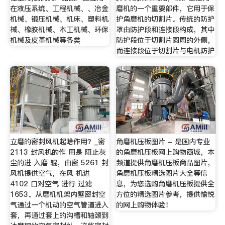
在液压系统、工程机械、、冶金
磨机的一个重要部件，它用于保
机械、锻压机械、机床、塑料机
护角磨机的切割片。传统的防护
械、橡胶机械、木工机械、环保
罩由防护段和连接段构成，其中
机械及皮革机械等各类
防护段位于切割片圆周的外侧，
而连接段位于切割片与电机防护
立磨的密封风机起啥作用？_密
角磨机压板图片 - 是国内专业
2113 封风机的作 用是 阻止灰
的角磨机压板网上购物商城，本
尘的进 入磨 辊，由密 5261 封
频道提供角磨机压板商品图片，
风机提供空气，在风 机进
角磨机压板精选图片大全等信
4102 口对空气 进行 过滤
息，为您选购角磨机压板提供全
1653。从磨机机架内壁密封空
方位的精选图片参考，提供愉悦
气通过一个机动的空气管道进入
的网上购物体验！
套，再通过套上的沟槽和轴颈到