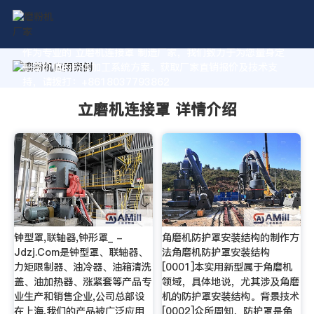
作为专业的 立磨机连接罩 制造厂家，我们致力于为您量身定
制高价值的粉体加工系统方案。获取厂家直销报价及技术支
持，请拨打：+8618037793862
立磨机连接罩 详情介绍
钟型罩,联轴器,钟形罩_ -
角磨机防护罩安装结构的制作方
Jdzj.Com是钟型罩、联轴器、
法角磨机防护罩安装结构
力矩限制器、油冷器、油箱清洗
[0001]本实用新型属于角磨机
盖、油加热器、涨紧套等产品专
领域，具体地说，尤其涉及角磨
业生产和销售企业,公司总部设
机的防护罩安装结构。背景技术
在上海,我们的产品被广泛应用
[0002]众所周知，防护罩是角