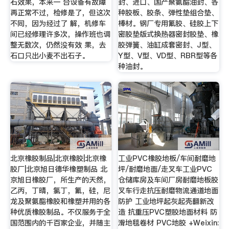
石效果，本来一 台设备有故障
封、进口、国产聚氨酯油封、各
再正常不过，检修是了，但这次
种胶板、胶条、弹性垫组合垫、
不同，因为经过了 解，机修车
棒材。钢厂专用氟胶、硅胶上下
间已经修理许多次，操作班也调
密胶垫版式换热器密封胶垫、橡
整无数次，仍然没有效 果，去
胶弹簧、油缸成套密封、J型、
石口只出小麦不出石子。
Y型、V型、VD型、RBR型等各
种油封。
北京橡胶制品|北京橡胶|北京橡
工业PVC橡胶地板/车间耐磨地
胶厂|北京旭日德华橡塑制品 北
坪/耐磨地面/走叉车工业PVC
京旭日橡胶厂，所生产的天然，
仓储库房及车间厂房耐磨地板胶
乙丙，丁晴，氯丁，氟，硅，尼
叉车行走抗压耐磨物流通道地面
龙及聚氨酯橡胶和橡塑并用的各
防护 工业地坪起灰起壳翻新改
种优质橡胶制品。不仅服务于全
造 抗重压PVC塑胶地面材料 防
国范围内的千百家企业，并随主
滑地毯卷材 PVC地胶 +Weixin: