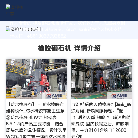
作为专业的 橡胶砸石机 制造厂家，我们致力于为您量身定制
高价值的粉体加工系统方案。获取厂家直销报价及技术支持，
请拨打：+8618037793862
橡胶砸石机 详情介绍
【防水橡胶布】 - 防水橡胶布
“起飞”后的天然橡胶？|海南_新
结构设计_防水橡胶布施工注意
浪财经_新浪网原标题：“起
②防水橡胶 布设计 根据表
飞”后的天然 橡胶 ？ 瑞达期货
5.5.1.3的产品主要特能，结合
研究院 国庆长假之后，沪胶期
周头水库的具体情况，设计选用
货。主力2101合约自12600
WCD-1型二布一膜的防水橡胶
元/吨