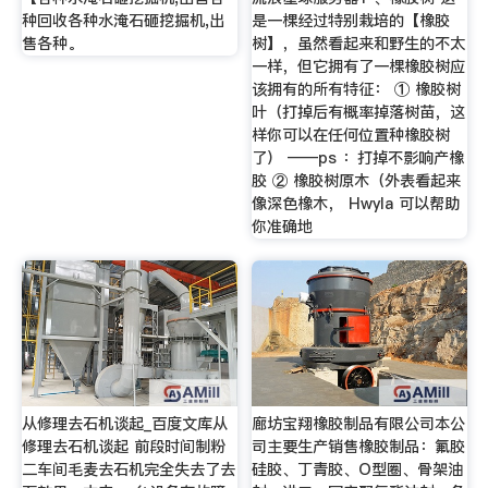
种回收各种水淹石砸挖掘机,出
是一棵经过特别栽培的【橡胶
售各种。
树】，虽然看起来和野生的不太
一样，但它拥有了一棵橡胶树应
该拥有的所有特征： ① 橡胶树
叶（打掉后有概率掉落树苗，这
样你可以在任何位置种橡胶树
了） ——ps ：打掉不影响产橡
胶 ② 橡胶树原木（外表看起来
像深色橡木， Hwyla 可以帮助
你准确地
从修理去石机谈起_百度文库从
廊坊宝翔橡胶制品有限公司本公
修理去石机谈起 前段时间制粉
司主要生产销售橡胶制品：氟胶
二车间毛麦去石机完全失去了去
硅胶、丁青胶、O型圈、骨架油