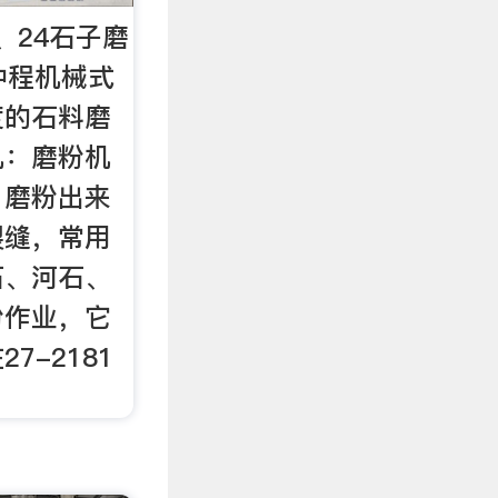
、24石子磨
仲程机械式
度的石料磨
机：磨粉机
，磨粉出来
裂缝，常用
石、河石、
粉作业，它
7-2181
。