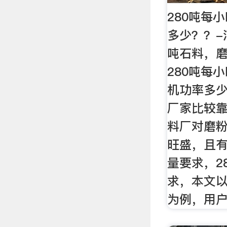
280吨每
多少？？-
吨石料，
280吨每
机功率多
厂家比较
料厂对磨
旺盛，且
量要求，2
求，本文以
为例，用