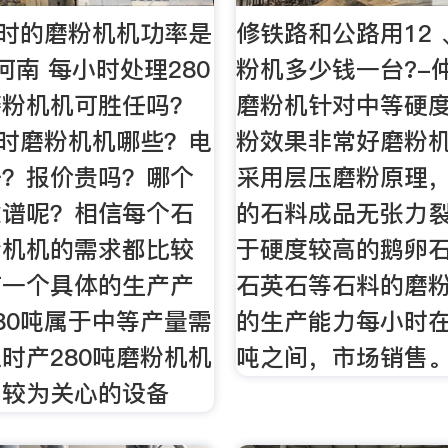
小时的磨粉机机功率是
修铁路和公路用12 
河南 每小时处理280
粉机多少钱一台?-
磨粉机机可胜任吗？
磨粉机针对中等硬
小时磨粉机机哪些？电
粉效果非常好磨粉
少？报价贵吗？哪个
采用层压磨粉原理
靠谱呢？相信每个石
的石料成品无张力
粉机机的需求都比较
于硬度较高的鹅卵
有一个具体的生产产
石英石等石料的磨
80吨属于中等产量需
的生产能力每小时在2
时产280吨磨粉机机
吨之间，市场销售
户较为关心的设备