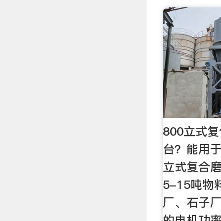
800立式
台？能用于
立式复合
5-15吨
厂、石子
的电机功率