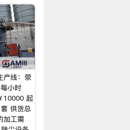
子生产线：荥
 每小时
10000 起
1套 供货总
的加工需
、除尘设备