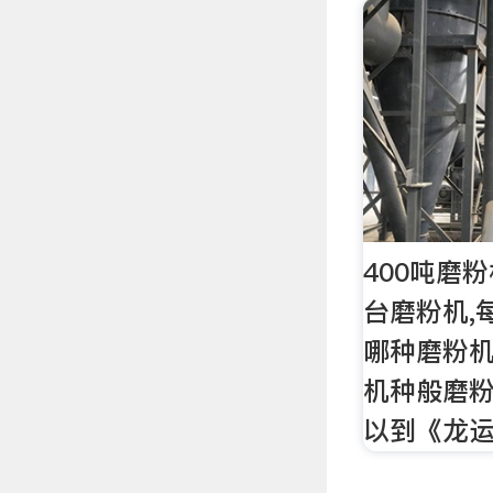
400吨磨
台磨粉机,
哪种磨粉机
机种般磨
以到《龙