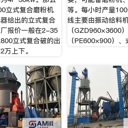
00立式复合磨粉机
等。每小时产量10
机器给出的立式复合
线主要由振动给料
厂报价一般在2-35
（GZD960×360
800立式复合破的出
（PE600×900）
2万上下。