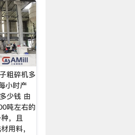
石子粗碎机多
每小时产
多少钱 由
00吨左右的
一种，且
选材用料，