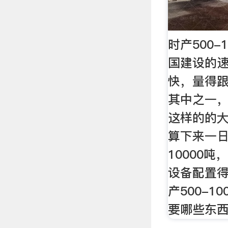
时产500-
国建设的
快，量得
其中之一，像
这样的的
算下来一日
10000
设备配置
产500-1
要哪些东