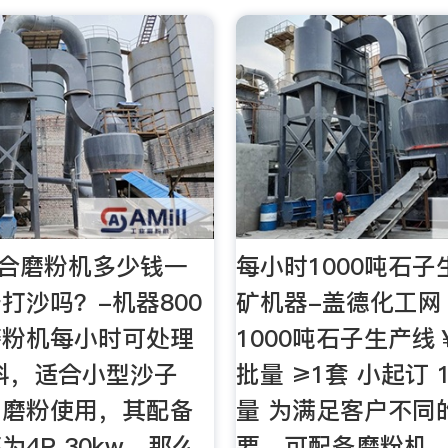
复合磨粉机多少钱一
每小时1000吨石
打沙吗？-机器800
矿机器-盖德化工网
磨粉机每小时可处理
1000吨石子生产线￥
物料，适合小型沙子
批量 ≥1套 小起订 
厂磨粉使用，其配备
量 为满足客户不同
为4P 30kw。那么
要，可配备磨粉机