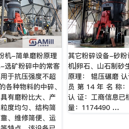
粉机-简单磨粉原理
其它粉碎设备-砂粉
-选矿粉碎中的常客
机|卵石、山石制砂
要用于抗压强度不超
原理： 辊压碾磨 认
帕的各种物料的中碎、
员 第 14 年 名 
，具有磨粉比大、产
认 证：工商信息已
品粒度均匀、结构简
量：1174490 …
可靠、维修简便、运
济等特点。该设备已