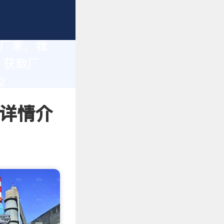
造厂家，我
。获取厂
2
 详情介