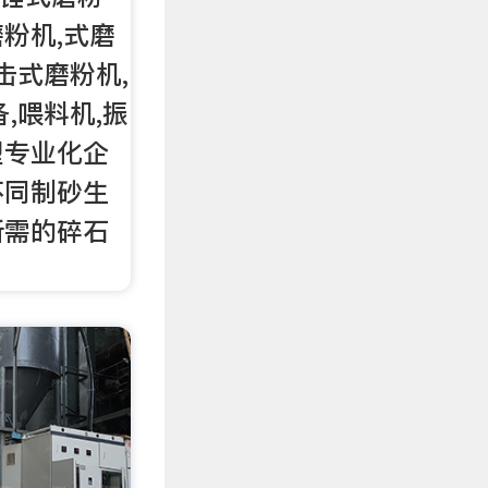
粉机,式磨
击式磨粉机,
,喂料机,振
型专业化企
不同制砂生
所需的碎石
。