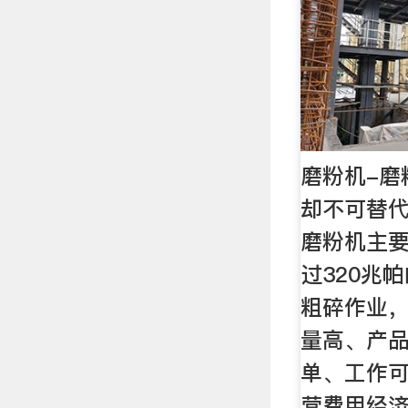
磨粉机-磨
却不可替代
磨粉机主
过320兆
粗碎作业
量高、产
单、工作
营费用经