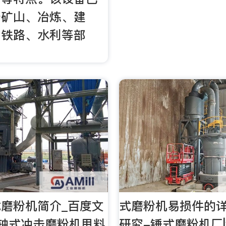
于矿山、冶炼、建
、铁路、水利等部
磨粉机简介_百度文
式磨粉机易损件的
立轴式冲击磨粉机甩料
研究-锤式磨粉机厂