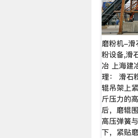
磨粉机-滑
粉设备,滑
冶 上海建
理： 滑石
辊吊架上紧固
斤压力的
后，磨辊
高压弹簧
下，紧贴