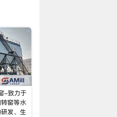
窑-致力于
回转窑等水
的研发、生