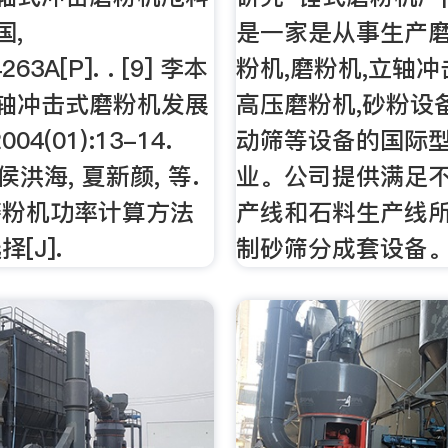
国,
是一家是从事生产磨
63A[P]. . [9] 李本
粉机,磨粉机,立轴冲
立轴冲击式磨粉机发展
高压磨粉机,砂粉设备
2004(01):13-14.
动筛等设备的国际
, 侯洪海, 夏新颜, 等.
业。公司提供满足
磨粉机功率计算方法
产线和石料生产线
[J].
制砂筛分成套设备