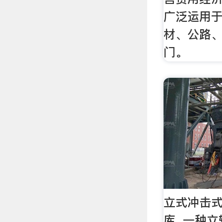
广泛运用
材、公路
门。
立式冲击式
库. 一种