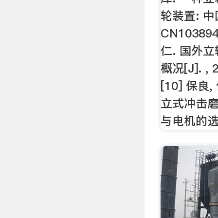
轮装置: 中
CN1038942
仁. 国外
概况[J]. , 
[10] 保良
立式冲击
与电机的选择