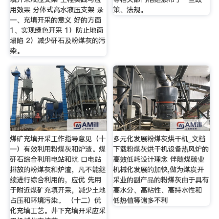
用效果 分体式高水液压支架 录
策、法规。
一、充填开采的意义 好的方面
1、实现绿色开采 1）防止地面
塌陷 2）减少矸石及粉煤灰的污
染。
煤矿充填开采工作指导意见（十
多元化发展粉煤灰烘干机_文档
一）有效利用粉煤灰和炉渣。煤
下载粉煤灰烘干机设备热风炉的
矸石综合利用电站和坑 口电站
高效低耗设计理念 伴随煤碳业
排放的粉煤灰和炉渣，凡不能继
机械化发展的加快,做为煤炭开
续进行综合利用的，应优 先用
采业的副产品的粉煤灰由于具有
于附近煤矿充填开采，减少土地
高水分、高粘性、高持水性和
占压和环境污染。 （十二）优
低热值等诸多不利
化充填工艺。井下充填开采应采