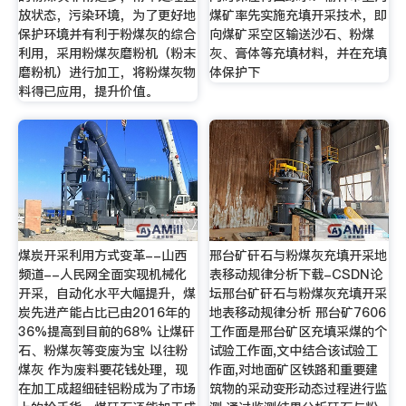
放状态，污染环境，为了更好地
煤矿率先实施充填开采技术，即
保护环境并有利于粉煤灰的综合
向煤矿采空区输送沙石、粉煤
利用，采用粉煤灰磨粉机（粉末
灰、膏体等充填材料，并在充填
磨粉机）进行加工，将粉煤灰物
体保护下
料得已应用，提升价值。
煤炭开采利用方式变革--山西
邢台矿矸石与粉煤灰充填开采地
频道--人民网全面实现机械化
表移动规律分析下载-CSDN论
开采，自动化水平大幅提升，煤
坛邢台矿矸石与粉煤灰充填开采
炭先进产能占比已由2016年的
地表移动规律分析 邢台矿7606
36%提高到目前的68% 让煤矸
工作面是邢台矿区充填采煤的个
石、粉煤灰等变废为宝 以往粉
试验工作面,文中结合该试验工
煤灰 作为废料要花钱处理，现
作面,对地面矿区铁路和重要建
在加工成超细硅铝粉成为了市场
筑物的采动变形动态过程进行监