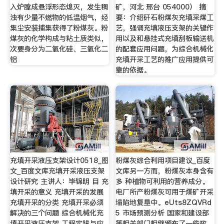
入炉膛成悬浮形态熄灭，发生稠
矿，河北 邢台 054000） 摘
浊有少量不燃物的低温烟气，经
要：介绍矸石粉煤灰充填采煤工
集尘安装捕集获得了粉煤灰。粉
艺，强调充填液压支架的关键作
煤灰的化学构成与粘土质类似，
用以及和悬挂式充填刮板输送机
次要身分为二氧化硅、三氧化二
的配套应用问题，为综合机械化
铝
充填开采工艺的推广应用提供可
靠的依据。
充填开采液压支架设计0518_图
粉煤灰综合利用项目建议_百度
文_百度文库充填开采液压支架
文库另一方而，粉煤灰本身含有
设计研究 主讲人：毕锦明 目 充
多 种植物可利用的营养成分。
填开采的意义 充填开采的发展
电厂所产粉煤灰可用于煤矿开采
充填开采的分类 充填开采必须
塌陷地复垦中。eUts8ZQVRd
解决的三个问题 综合机械化充
5 市场预测分析 国家和建设部
填开采液压支架 工程实践与应
等相关部门相继颁布了一些政