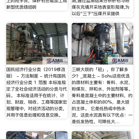
上的抢手货，煤矸石还能加工成
测,通过监测结果分析矸石与粉
新型优质烧结砖
煤灰充填开采地表变形规律,为
以后"三下"压煤开采提供
国民经济行业分类（2019修改
三峡大坝的「砼」，你了解多
版） - 方法制度 - 统计局国民
少？_混凝土 - Sohu这些优选
经济行业分类 1 范围 本标准规
的原材料主要有：骨料、水泥、
定了全社会经济活动的分类与代
粉煤灰、拌和水、外加剂等等。
码。 本标准适用于在统计、计
骨料是混凝土中的主要材料，约
划、财政、税收、工商等国家宏
占混凝土体积的80%，是大坝
观管理中，对经济活动的分类，
的主体。 它是低热或中热水
并用于信息处理和信息交换。
泥，这类水泥具有以下优点：一
是低发热性，可降低大…