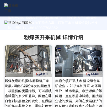
作为专业的 粉煤灰开采机械 制造厂家，我们致力于为您量身
定制高价值的粉体加工系统方案。获取厂家直销报价及技术支
持，请拨打：+8618037793862
粉煤灰开采机械 详情介绍
粉煤灰磨粉机|粉末磨粉机厂家
实施充填开采技术 建设绿色煤
发展-河南机器粉煤灰的颜色是
矿企业 - 知乎煤矿开采 与环境
一项重要的质量指标，可以反映
保护、城市发展、水资源保护等
含碳量的多少和差异，颜色在乳
问题一直在矛盾中纠结，困扰着
白色到灰黑色之间变化。在我国
企业的发展。如何在发展经济的
的粉煤灰非常之多，常年处理置
同时保住青山绿水？榆林市上河