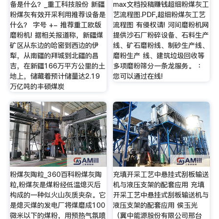
备是什么？_重工科技股份 新疆
max文档投稿赚钱超细粉煤灰工
粉煤灰有效开采利用推荐设备是
艺流程图.PDF,超细粉煤灰工艺
什么？ 字号 +- 推荐重工欧版
流程图 有侵权请! 河间磨粉机网
磨粉机! 据相关报道称，新疆煤
提供沙石厂粉碎设备、石料生产
矿区从东边的哈密到西边的伊
线、矿石磨粉线、制砂生产线、
犁，从南疆的拜城到北疆的昌
磨粉生产 线、建筑垃圾回收等
吉，在新疆166万平方公里的土
多项磨粉筛分一条龙服务。 ：
地上，储藏着预计储量达2.19
您可以通过在线!
万亿吨的丰硕煤炭
粉煤灰陶粒_360百科粉煤灰陶
充填开采工艺中悬挂式刮板输送
粒,粉煤灰是煤粉经低温熄灭后
机与液压支架的配套应用 充填
构成的一种似火山灰质夹杂。它
开采工艺中悬挂式刮板输送机与
是熄灭煤的发电厂将煤磨成100
液压支架的配套应用 侯玉光
微米以下的煤粉，用预热气氛喷
（冀中能源股份有限公司邢台