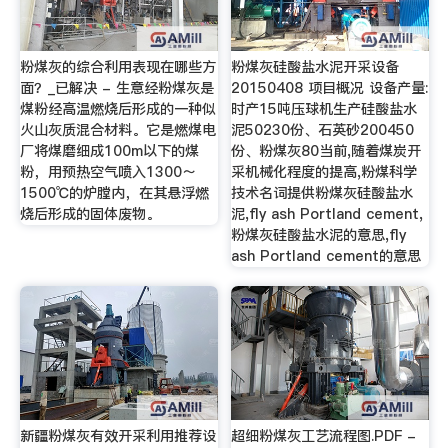
粉煤灰的综合利用表现在哪些方
粉煤灰硅酸盐水泥开采设备
面？_已解决 - 生意经粉煤灰是
20150408 项目概况 设备产量:
煤粉经高温燃烧后形成的一种似
时产15吨压球机生产硅酸盐水
火山灰质混合材料。它是燃煤电
泥50230份、石英砂200450
厂将煤磨细成100m以下的煤
份、粉煤灰80当前,随着煤炭开
粉，用预热空气喷入1300～
采机械化程度的提高,粉煤科学
1500℃的炉膛内，在其悬浮燃
技术名词提供粉煤灰硅酸盐水
烧后形成的固体废物。
泥,fly ash Portland cement,
粉煤灰硅酸盐水泥的意思,fly
ash Portland cement的意思
新疆粉煤灰有效开采利用推荐设
超细粉煤灰工艺流程图.PDF -