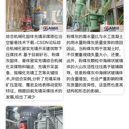
综合机械化固体充填采煤原位沿
粉煤灰的需水量比与水工混凝土
空留巷技术下载-CSDN论坛综
的用水量粉煤灰质量变异的原因
合机械化密实充填开采建筑物下
因此，当粉煤灰用于混凝土时，
压煤技术 基于目前矸石、粉煤
不仅要重视烧失量大小，还要。
灰固体、膏体密实充填综合机械
此外，粉煤灰颗粒中海绵状玻璃
化采煤物料输送、充填开采装
体的火山灰活性往往高于玻璃微
备、规模化充填工艺等关键技
珠，但是粉煤灰中海绵状玻璃体
术,并结合实例,分析了充填采场
的含量增加，也会严重影响粉煤
矿压显现、覆岩及地表移动变形
灰质量的变异性，这显然也是其
特征。根据目前充填采煤技术的
结构和形态的影响。
发展,给出了减少