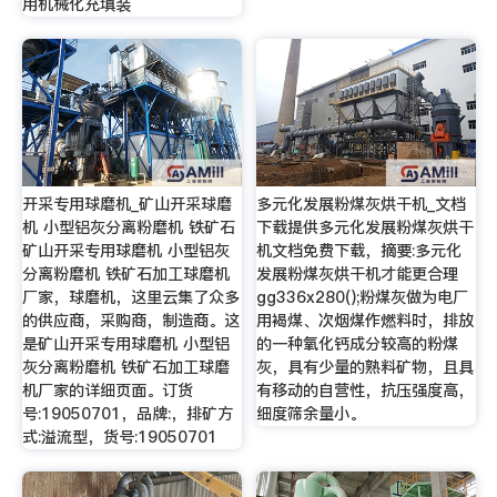
用机械化充填装
开采专用球磨机_矿山开采球磨
多元化发展粉煤灰烘干机_文档
机 小型铝灰分离粉磨机 铁矿石
下载提供多元化发展粉煤灰烘干
矿山开采专用球磨机 小型铝灰
机文档免费下载，摘要:多元化
分离粉磨机 铁矿石加工球磨机
发展粉煤灰烘干机才能更合理
厂家，球磨机，这里云集了众多
gg336x280();粉煤灰做为电厂
的供应商，采购商，制造商。这
用褐煤、次烟煤作燃料时，排放
是矿山开采专用球磨机 小型铝
的一种氧化钙成分较高的粉煤
灰分离粉磨机 铁矿石加工球磨
灰，具有少量的熟料矿物，且具
机厂家的详细页面。订货
有移动的自营性，抗压强度高，
号:19050701，品牌:，排矿方
细度筛余量小。
式:溢流型，货号:19050701