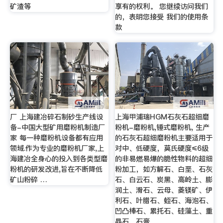
矿渣等
享有的权利。 您继续访问我们
的，表明您接受 我们的使用条
款
厂 上海建冶碎石制砂生产线设
上海甲浦瑞HGM石灰石超细磨
备-中国大型矿用磨粉机制造厂
粉机-磨粉机,锤式磨粉机, 生产
家 每一种磨粉机设备都有应用
的石灰石超细磨粉机主要适用于
领域.作为专业的磨粉机厂家,上
对中、低硬度，莫氏硬度≤6级
海建冶全身心的投入到各类型磨
的非易燃易爆的脆性物料的超细
粉机的研发改进,旨在不断降低
粉加工，如方解石、白垩、石灰
矿山粉碎 …
石、白云石、炭黑、高岭土、膨
润土、滑石、云母、菱镁矿、伊
利石、叶腊石、蛭石、海泡石、
凹凸棒石、累托石、硅藻土、重
晶石、石膏