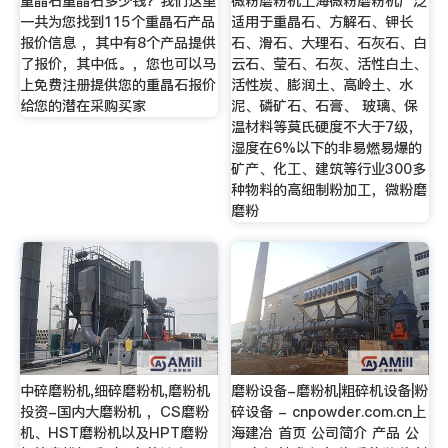
重晶石重晶石多少钱？我们这里
微粉磨粉机上海微粉磨粉机广泛
一共为您找到115个重晶石产品
适用于重晶石、方解石、钾长
报价信息 ，其中有8个产品提供
石、滑石、大理石、石灰石、白
了报价，其中低。，您也可以马
云石、莹石、石灰、活性白土、
上免费注册提供您的重晶石报价
活性炭、膨润土、高岭土、水
给您的潜在采购买家
泥、磷矿石、石膏、 玻璃、保
温材料等莫氏硬度不大于7级，
湿度在6%以下的非易燃易爆的
矿产、化工、建筑等行业300多
种物料的高细制粉加工，微粉磨
磨粉
中碎磨粉机,细碎磨粉机,磨粉机
磨粉设备-磨粉机|粗碎机设备|粉
投资-国内大磨粉机 ，CS磨粉
碎设备 - cnpowder.com.cn上
机、HST磨粉机以及HPT磨粉
海建冶 首页 公司简介 产品 公