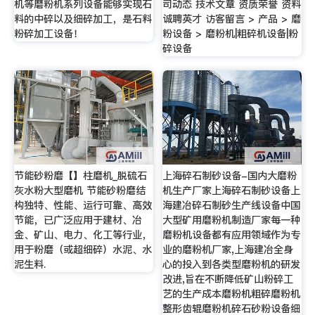
机等磨粉机系列设备能够实现石
司动态 技术文章 资质荣誉 资料
料的中碎以及细碎加工，是石料
诚聘英才 访客留言 > 产品 > 磨
粉碎加工设备！
粉设备 > 磨粉机|粗碎机设备|粉
碎设备
节能砂粉磨【】柱磨机_脱硫石
上海碎石制砂设备-国内大磨粉
灰水粉大型磨机 节能砂粉磨结
机生产厂家上海碎石制砂设备上
构独特、性能、运行可靠、高效
海建冶碎石制砂生产线设备中国
节能，已广泛应用于建材、冶
大型矿用磨粉机制造厂家每一种
金、矿山、电力、化工等行业，
磨粉机设备都有应用领域作为专
用于粉磨（或超细碎）水泥、水
业的磨粉机厂家,上海建冶全身
泥生料.
心的投入到各类型磨粉机的研发
改进,旨在不断降低矿山粉碎工
艺的生产成本磨粉机粗碎磨粉机
整形齿辊磨粉机碎石砂粉设备细