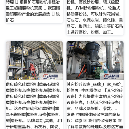
诗篇 [] 细目矿石磨粉机非建冶
粉机、高效砂粉磨、辊式级配
重工超细磨粉机莫属 [] 我国碳
机、JYM砂粉磨粉机、轮胎式
酸钙磨粉产业的发展趋势 [] 铁
移动磨粉站，可以针对花岗岩、
矿石
石灰石、水泥灰岩、碳化硅、重
晶石、膨润土、铝矾土等矿石粘
土进行磨粉、粉磨、加工。
供应碳化硅磨粉机|重晶石微粉
其它粉碎设备_品牌_厂家_报价_
磨|磨粉机设备|磨粉机械|磨粉机
粉体展-中国粉体网 【其它粉碎
供应碳化硅磨粉机|重晶石微粉
设备】为您提供丰富的其它粉碎
磨|磨粉机设备|磨粉机械|磨粉
设备信息，包括其它粉碎设备厂
机。这是供应碳化硅磨粉机|重
家、品牌及新报价、参数、。
晶石微粉磨|磨粉机设备|磨粉机
发送 中国粉体网保护您的隐私
械|磨粉机。品牌:建冶,其他，:用
权：请参阅 我们的保密政策 来
于研磨重晶石、石灰石、陶瓷、
了解您数据的处理以及您这方面