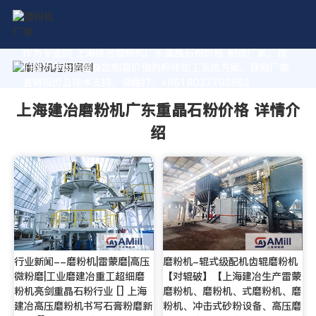
作为专业的 上海建冶磨粉机广东重晶石粉价格 制造厂家，我
们致力于为您量身定制高价值的粉体加工系统方案。获取厂家
直销报价及技术支持，请拨打：+8618037793862
上海建冶磨粉机广东重晶石粉价格 详情介
绍
行业新闻--磨粉机|雷蒙磨|高压
磨粉机-辊式级配机齿辊磨粉机
微粉磨|工业磨建冶重工超细磨
【对辊破】【上海建冶生产雷蒙
粉机亮剑重晶石粉行业 [] 上海
磨粉机、磨粉机、式磨粉机、磨
建冶高压磨粉机书写石膏粉磨新
粉机、冲击式砂粉设备、高压磨