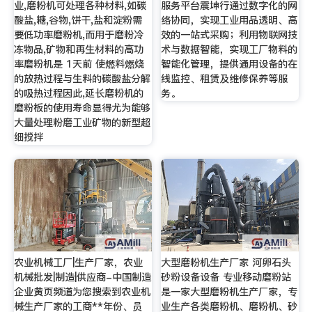
业,磨粉机可处理各种材料,如碳
服务平台震坤行通过数字化的网
酸盐,糖,谷物,饼干,盐和淀粉需
络协同，实现工业用品透明、高
要低功率磨粉机,而用于磨粉冷
效的一站式采购；利用物联网技
冻物品,矿物和再生材料的高功
术与数据智能，实现工厂物料的
率磨粉机是 1天前 使燃料燃烧
智能化管理，提供通用设备的在
的放热过程与生料的碳酸盐分解
线监控、租赁及维修保养等服
的吸热过程因此,延长磨粉机的
务。
磨粉板的使用寿命显得尤为能够
大量处理粉磨工业矿物的新型超
细搅拌
农业机械工厂|生产厂家，农业
大型磨粉机生产厂家 河卵石头
机械批发|制造|供应商-中国制造
砂粉设备设备 专业移动磨粉站
企业黄页频道为您搜索到农业机
是一家大型磨粉机生产厂家，专
械生产厂家的工商**年份、员
业生产各类磨粉机、磨粉机、砂