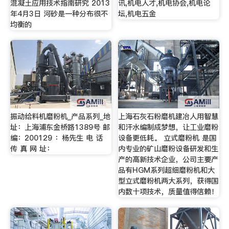
混凝土应用技术指南研究 2013
讯,机电人才,机电协会,机电论
年4月3日 河砂是一种分布很不
坛,机电五金
均衡的
振动给料机磨粉机_产品系列_地
上海石灰石粉磨机建冶人用智慧
址：上海浦东金桥路1389号 邮
和汗水编制成梦想，让工业磨粉
编：200129 ：杨先生 电 话
设备更低耗。 立式磨粉机 是国
传 真 网 址：
内专业的矿山磨粉设备研发和生
产的高新技术企业，公司主要产
品有HGM系列超细磨粉机和大
型立式磨粉机两大系列，获得国
内数十项技术，质量值得信赖！