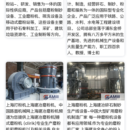
粉站-、研发、销售为一体的国
计、制造，经营碎石、制砂、粉
际性供应商，产品包括磨粉制砂
磨和服务为一体的国际型专业化
设备、工业磨粉机、筛洗设备及
企业。产品广泛应用于铁路、公
移动式磨粉站等，这些设备主要
路、水利、水电等工程建设项
用于砂石骨料加工、采矿、建筑
目。 公司总部坐落于浦东金桥
垃圾资源化、工业制粉等方向。
开发区，拥有八万多平方米的生
产基地、先进的机械生产设备和
大批量生产能力，职工四百余
人，教授、博士和
上海打粉机上海建冶磨粉机，中
上海磨粉机 上海建冶碎石制砂
国路面机械网上海建冶磨粉机频
生产线设备-中国大型矿用磨粉
道为您提供上海建冶磨粉机|锤
机制造厂家 每一种磨粉机设备
式磨粉机 (clirik)专业生产磨粉
都有应用领域.作为专业的磨粉
机和磨粉机以及相关设备,自主
机厂家,上海建冶全身心的投入