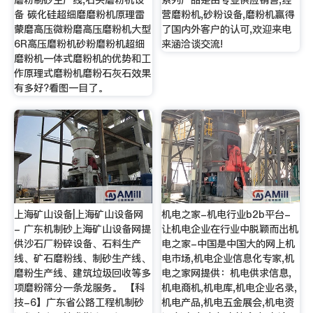
磨粉制砂生产线,石头磨粉机设
系列产品是由专业供应销售,经
备 碳化硅超细磨磨粉机原理雷
营磨粉机,砂粉设备,磨粉机赢得
蒙磨高压微粉磨高压磨粉机大型
了国内外客户的认可,欢迎来电
6R高压磨粉机砂粉磨粉机超细
来涵洽谈交流!
磨粉机一体式磨粉机的优势和工
作原理式磨粉机磨粉石灰石效果
有多好?看图一目了。
上海矿山设备|上海矿山设备网
机电之家-机电行业b2b平台-
- 广东机制砂上海矿山设备网提
让机电企业在行业中脱颖而出机
供沙石厂粉碎设备、石料生产
电之家-中国是中国大的网上机
线、矿石磨粉线、制砂生产线、
电市场,机电企业信息化专家,机
磨粉生产线、建筑垃圾回收等多
电之家网提供：机电供求信息,
项磨粉筛分一条龙服务。 【科
机电商机,机电库,机电企业名录,
技-6】广东省公路工程机制砂
机电产品,机电五金展会,机电资