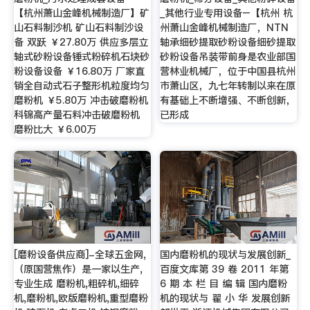
【杭州萧山金峰机械制造厂】矿
_其他行业专用设备–【杭州 杭
山石料制沙机 矿山石料制沙设
州萧山金峰机械制造厂，NTN
备 双跃 ￥27.80万 供应多层立
轴承细砂提取砂粉设备细砂提取
轴式砂粉设备锤式粉碎机石块砂
砂粉设备吊装带前身是农业部国
粉设备设备 ￥16.80万 厂家直
营林业机械厂，位于中国县杭州
销全自动式石子整形机粒度均匀
市萧山区，九七年转制以来在原
磨粉机 ￥5.80万 冲击破磨粉机
有基础上不断增强、不断创新，
科锦高产量石料冲击破磨粉机
已形成
磨粉比大 ￥6.00万
[磨粉设备供应商]-全球五金网,
国内磨粉机的现状与发展创新_
（原国营焦作）是一家以生产,
百度文库第 39 卷 2011 年第
专业生成 磨粉机,粗碎机,细碎
6 期 本 栏 目 编 辑 国内磨粉
机,磨粉机,欧版磨粉机,重型磨粉
机的现状与 翟 小 华 发展创新