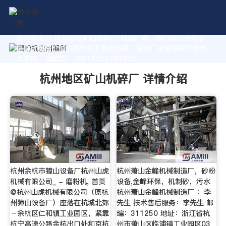
作为专业的 杭州地区矿山机碎厂 制造厂家，我们致力于为您
量身定制高价值的粉体加工系统方案。获取厂家直销报价及技
术支持，请拨打：+8618037793862
杭州地区矿山机碎厂 详情介绍
杭州余杭市獐山设备厂杭州山虎
杭州萧山金峰机械制造厂，砂粉
机械有限公司_ - 磨粉机, 首页
设备,金峰环保，机制砂，污水
@杭州山虎机械有限公司（原杭
杭州萧山金峰机械制造厂 ：李
州獐山设备厂）座落在杭城北郊
先生 技术售后服务：李先生 邮
－余杭区仁和镇工业园区，紧靠
编：311250 地址：浙江省杭
杭宁高速公路余杭出口处和京杭
州市萧山区临浦镇工业园区03