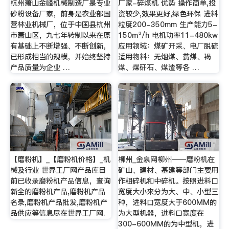
杭州萧山金峰机械制造厂是专业
厂家-碎煤机 优势 操作简单,投
砂粉设备厂家，前身是农业部国
资较少,效果更好,绿色环保 进料
营林业机械厂，位于中国县杭州
粒度200-350mm 生产能力5-
市萧山区，九七年转制以来在原
150m³/h 电机功率11-480kw
有基础上不断增强、不断创新，
应用领域：煤矿开采、电厂脱硫
已形成相当的规模，并始终坚持
适用物料：无烟煤、贫煤、褐
产品质量为企业 …
煤、煤矸石、煤渣等各 …
【磨粉机】_【磨粉机价格】_机
柳州_金泉网柳州——磨粉机在
械及行业 世界工厂网产品库目
矿山、建材、基建等部门主要用
前已收录磨粉机产品信息，查询
作粗碎机和中碎机。按照进料口
新全的磨粉机产品,磨粉机产品
宽度大小来分为大、中、小型三
名录,磨粉机产品批发,磨粉机产
种，进料口宽度大于600MM的
品供应等信息尽在世界工厂网.
为大型机器，进料口宽度在
300-600MM的为中型机，进