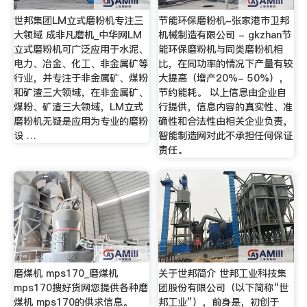
世邦集团LM立式磨粉机专注三
节能环保磨粉机-张家港市卫邦
大领域 成非凡磨机_中华网LM
机械制造有限公司 - gkzhan节
立式磨粉机可广泛应用于水泥、
能环保磨粉机与同类磨粉机相
电力、冶金、化工、非金属矿等
比，在同功率的情况下产量有较
行业，并专注于非金属矿、煤粉
大提高（增产20%- 50%），
和矿渣三大领域，在非金属矿、
节约能耗。 以上信息由企业自
煤粉、矿渣三大领域，LM立式
行提供，信息内容的真实性、准
磨粉机无疑是应用为专业的磨粉
确性和合法性由相关企业负责，
设 …
智能制造网对此不承担任何保证
责任。
磨煤机 mps170_磨煤机
关于世邦简介 世邦工业科技集
mps170搜好货网您提供各种磨
团股份有限公司（以下简称“世
煤机 mps170的供求信息。
邦工业”），前身是，初创于