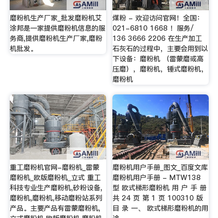
磨粉机生产厂家_批发磨粉机艾
煤粉 - 欢迎访问官网！全国：
涂邦是一家提供磨粉机信息的服
021-6810 1668 ！服务/
务商,提供磨粉机生产厂家,磨粉
136 3666 2206 在生产加工
机批发。
石灰石的过程中，主要会用到以
下设备：磨粉机 （雷蒙磨或高
压磨），磨粉机，锤式磨粉机，
磨粉机
重工磨粉机官网-磨粉机_雷蒙
磨粉机用户手册_图文_百度文库
磨粉机_欧版磨粉机_立式 重工
磨粉机用户手册 - MTW138
科技专业生产磨粉机,砂粉设备,
型 欧式梯形磨粉机 用 户 手 册
磨粉机,磨粉机,移动磨粉站系列
共 24 页 第 1 页 100310 版
产品。主要产品有雷蒙磨粉机,
目 录 一、 欧式梯形磨粉机的用