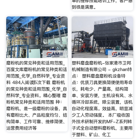
单的维修技能培训工作，客户感
到很是满意。
磨粉机的常见种类和适用范围_
塑料磨盘磨粉机-张家港市卫邦
百度文库磨粉机的常见种类和适
机械制造有限公司 - gkzhan特
用范围_化学_自然科学_专业资
点： 塑料磨盘磨粉机设备特
料 484人阅读|5次下载 磨粉机
点：优质刀具更换简便使用寿命
的常见种类和适用范围_化学_自
长，耗电少、产量高，结构简
然科学_专业资料。精心整理 磨
单、安装方便，主机设有风、水
粉机常见种类和适用范围 种：
循环冷却系统，除尘装置，该机
磨粉机，是一级磨粉的设备，具
自动化程度高。效益高，明显减
有磨粉比大、产品粒度均匀、结
少工人劳动强度。 本厂吸收国
构简单、工作可靠、维修简便、
外技术研制开发的MF-Z系列转
运营费用经济等
子式全自动塑料磨粉机，主要用
于塑料、矿山、化工