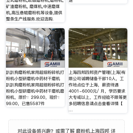
立式磨粉机,欧版磨粉机,磨粉机,
途
矿渣磨粉机, 磨煤机,中速磨煤
机,高压悬辊磨粉机等设备,提供
整条生产线服务.欢迎选购.
趴趴狗磨粉机家用超细粉碎机打
上海四邦四邦资产管理(上海)有
粉机小型研磨机中药材干磨机
限公司诚聘储备干部10人，工
趴趴狗磨粉机家用超细粉碎机打
作地点位于上海，薪资待遇
粉机小型研磨机中药材干磨机磨
4001-6000元/ 月，学历要求
粉机，原价：299.00，现价：
大专或以上，工作经验不限等更
99.00，已售5587件
多招聘信息请点击查看详情【
…
对此设备感兴趣？或需了解 磨粉机上海四邦 详