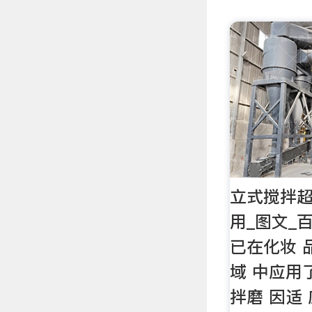
立式搅拌
用_图文_
已在化妆 
域 中应用
拌磨 因适