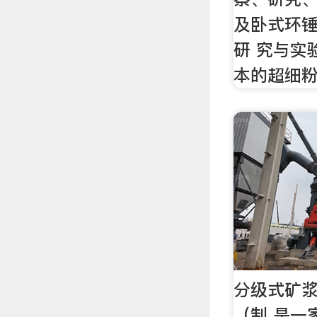
及卧式环
研 究与实
本的超细
分级式矿浆
（制 是一