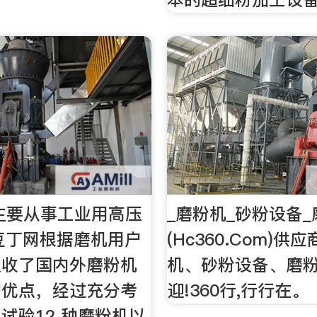
主要从事工业用高压
_磨粉机_砂粉设备
 豆丁网根据磨机用户
(Hc360.Com)供
吸收了国内外磨粉机
机、砂粉设备、磨粉
的优点，经过充分考
迎!360行,行行在。
试验12 种磨粉机以