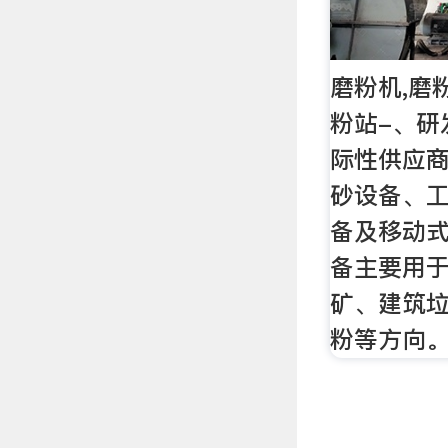
磨粉机,磨
粉站-、研
际性供应
砂设备、
备及移动
备主要用
矿、建筑
粉等方向