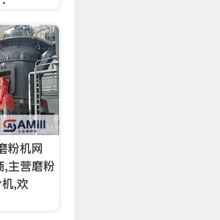
_磨粉机网
应商,主营磨粉
机,欢