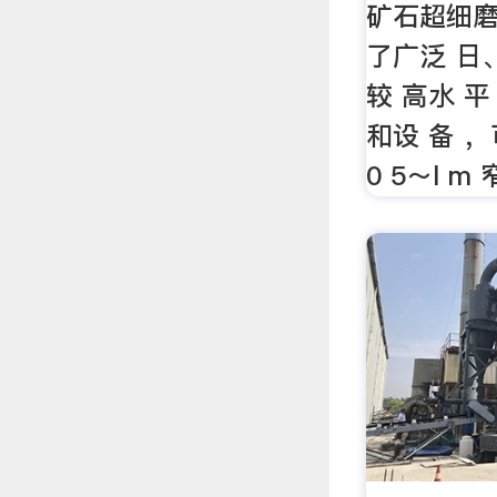
矿石超细磨
了广泛 日
较 高水 平
和设 备 ，
0 5～l m