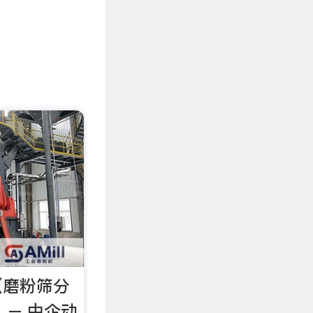
【磨粉筛分
 – 中企动