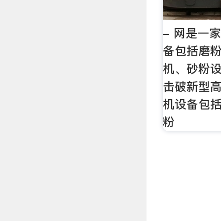
- 网是一
备包括磨
机、砂粉
击破新型
机设备包
粉