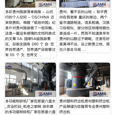
多彩贵州旅游清单指南 - 山月
贵州，看不见的山地 - 知乎贵
行的个人空间 - OSCHINA 近
州在我老家 重庆的南边，两个
来到贵阳，根据「航拍中国」纪
省市道路相连，语系相通，汉族
录片对贵州旅游做了一些攻略。
习俗相似，部分地区地理地貌也
这是一篇没有感情的文档列表式
是连成一片。然而不知道是早年
的文章 5A: 国家5A级旅游景
贵州的山路过于崎岖，还是恰好
区，目前全国有 280 个 自: 世
是离得不远，总之黔贵之地，我
界自然遗产，世界遗产目前管过
也只是走马观 …
有 55 个 文: 世界文 …
多功能粉碎机厂家在那里六盘水
贵州塑料挤出机贵州塑料挤出机
_农业栏目_机电之家网 润丰牌
产品频道为您推荐专业贵州塑料
的多功能粉碎机厂家在那里六盘
挤出机