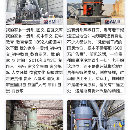
我的家乡—贵州_图文_百度文库
没有贵州辣椒打底，哪有老干妈
我的家乡—贵州_初中作文_初中
这江湖地位？-虎嗅网还有身边
教育_教育专区 1892人阅读|41
不少人都认为，“凭借老干妈的
次下载 我的家乡—贵州_初中作
国民地位，根本不需要那1600
文_初中教育_教育专区。我 的
万广告费”。听见这话，一位贵
家 乡 时间：2016年6月3日 制
州同事冷冷地冒出一句：老干妈
作人：张钰 家乡全景图 家乡概
这地位，还不是贵州辣椒给的？
况 人文风情 饮食文化 房屋建筑
贵州辣椒种类多，创意多样，时
走进贵州 贵阳 六盘水 遵义 和
尚圈也比不上。实际上，糊辣椒
家重国织自 旅国“大气 原山 自
不是老干妈原料，但另有牛逼之
贵 丽云东
处，这是所有贵州火锅的精髓。