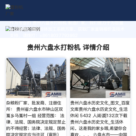
作为专业的 贵州六盘水打粉机 制造厂家，我们致力于为您量
身定制高价值的粉体加工系统方案。获取厂家直销报价及技术
支持，请拨打：+8618037793862
贵州六盘水打粉机 详情介绍
杂粮粉厂家、批发商、注册住
贵州六盘水历史文化_图文_百度
所： 贵州省六盘水市钟山区双
文库贵州六盘水历史文化_生活
戛乡马戛村一组 经营范围： 法
休闲 5432 人阅读|132次下载
律、法规、国务院决定规定禁止
贵州六盘水历史文化_生活休
的不得经营；法律、法规、国务
闲。这是我的家乡哦,希望你会
院决定规定应当许可（审批）
喜欢。。。 六盘水市——中国