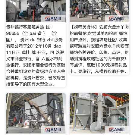
贵州银行客服服务热 线：
【携程美食林】安顺六盘水羊肉
96655（全 bai 省 ） （全
粉面餐馆,次尝试羊肉粉面 餐馆
国）。 贵州 du 银行 zhi 股份
用户点评，携程攻略社区! 收集
有限公司于2012年10月 dao
携程游友对安顺六盘水羊肉粉面
11日正 式挂 牌 开业，回 以遵
餐馆各种评价、印象、点评，帮
义市商业银行、答 六盘水市商
助到携程攻略社区的万千游友！
业银行、安顺市商业银行为基础
写点评，赢取1000元携程礼品
合并重组设立的省级地方法人金
卡。要旅行，从携程攻略开始。
融机构，是贵州省委、省政府直
接领导下的国有大型企业。