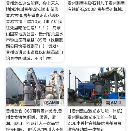
贵州怎么这么能啊，会上天入
贵州哪里有砂石料加工贵州哪里
地|梵净山|贵州省|安顺市|苗族
有铁矿石,2008 贵州煤矿机械,
青岩古镇:贵州省贵阳市花溪区
青岩古镇 门票10元（来了给我
往死里吃记住没！！！） 乌蒙
山国家地质公园：贵州省六盘水
市钟山区荷泉路189号（找到麒
麟公园快要找到了！） 傩戏：
贵州省遵义市道真仡佬族苗族自
治县中国傩城。不收门票！
贵州美食_360百科贵州美食,贵
【贵州黑白激光多功能一体机】
州美食特色:鲜嫩，喷香，滑
贵州黑白激光多功能一体机
润，爽口，回味让人一次品尝，
ZOL中关村在线提供贵州黑白
终身回味。 俗话说:"四川人不怕
激光多功能一体机新