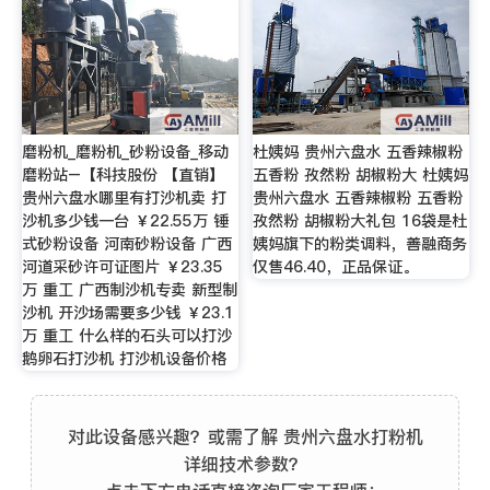
磨粉机_磨粉机_砂粉设备_移动
杜姨妈 贵州六盘水 五香辣椒粉
磨粉站–【科技股份 【直销】
五香粉 孜然粉 胡椒粉大 杜姨妈
贵州六盘水哪里有打沙机卖 打
贵州六盘水 五香辣椒粉 五香粉
沙机多少钱一台 ￥22.55万 锤
孜然粉 胡椒粉大礼包 16袋是杜
式砂粉设备 河南砂粉设备 广西
姨妈旗下的粉类调料，善融商务
河道采砂许可证图片 ￥23.35
仅售46.40，正品保证。
万 重工 广西制沙机专卖 新型制
沙机 开沙场需要多少钱 ￥23.1
万 重工 什么样的石头可以打沙
鹅卵石打沙机 打沙机设备价格
对此设备感兴趣？或需了解 贵州六盘水打粉机
详细技术参数？