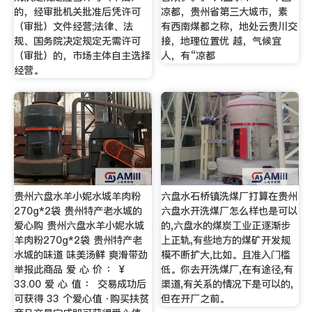
的，经审批机关批准后凭许可
凉都，贵州省第三大城市，素
（审批）文件经营;法律、法
有西南煤都之称，地处云贵川交
规、国务院决定规定无需许可
接，地理位置优 越，气候宜
（审批）的，市场主体自主选择
人，有“凉都
经营。
贵州六盘水羊小妮水城羊肉粉
六盘水石桥镇洗煤厂打算在贵州
270g*2袋 贵州特产老水城的
六盘水开洗煤厂怎么样也是可以
爱心购 贵州六盘水羊小妮水城
的,六盘水的煤炭工业正逐渐步
羊肉粉270g*2袋 贵州特产老
上正轨,有些地方的煤矿开发规
水城的味道 味美汤鲜 爽滑带劲
模不断扩大,比如。且准入门槛
举报此商品 爱 心 价 ： ¥
低。你去开洗煤厂,在有途径,有
33.00 爱 心 值 ： 交易成功后
渠道,有关系的情况下是可以的,
可获得 33 个爱心值 ·购买扶贫
但在开厂之前。