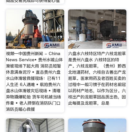
商品交易完成即可获得爱心值
视频—中国贵州新闻 - China
六盘水六枝特区特产六枝龙胆草
News Service• 贵州水城山体
是贵州六盘水 六枝特区的特
滑坡现场下起大雨 消防员短暂
产。六枝龙胆草，（贵州）黔西
休息满身泥泞 • 直击贵州六盘
北地道药材，六枝自古善出产龙
水山体滑坡救援现场：已有11
胆草。医家用药及老百姓买卖的
人生还 6人遇难 • 航拍贵州六
过程中一般习惯于在药材名前冠
盘水山体滑坡灾后现场 • 清理
以药材产地名，以作为区分。六
异物撬爆轮胎 货车司机被当场
枝出产的龙胆草因品质出色，因
炸晕 • 老人摔倒在消防队门口
此每提及龙胆草，总是
消防员暖心救援