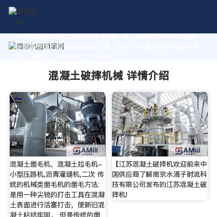
作为专业的 混凝土破摔机械 制造厂家，我们致力于为您量身
定制高价值的粉体加工系统方案。获取厂家直销报价及技术支
持，请拨打：+8618037793862
混凝土破摔机械 详情介绍
混凝土凿毛机，混凝土拉毛机-
【江苏混凝土破摔机欢迎前来中
小型压路机,沥青灌缝机,二次 传
国供应商了解南京水滴子射流科
统的机械类凿毛机的凿毛方法:
技有限公司发布的江苏混凝土破
是用一种尖锐的打击工具在混凝
摔机!
土表面进行活塞打击，使新旧混
凝土粘结牢固。 但是传统的凿