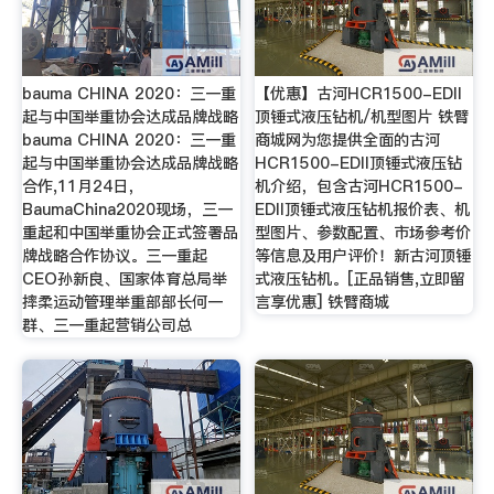
bauma CHINA 2020：三一重
【优惠】古河HCR1500-EDII
起与中国举重协会达成品牌战略
顶锤式液压钻机/机型图片 铁臂
bauma CHINA 2020：三一重
商城网为您提供全面的古河
起与中国举重协会达成品牌战略
HCR1500-EDII顶锤式液压钻
合作,11月24日，
机介绍，包含古河HCR1500-
BaumaChina2020现场，三一
EDII顶锤式液压钻机报价表、机
重起和中国举重协会正式签署品
型图片、参数配置、市场参考价
牌战略合作协议。三一重起
等信息及用户评价！新古河顶锤
CEO孙新良、国家体育总局举
式液压钻机。[正品销售,立即留
摔柔运动管理举重部部长何一
言享优惠] 铁臂商城
群、三一重起营销公司总