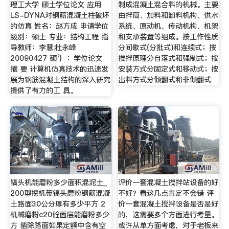
理工大学 硕士学位论文 应用
制成混凝土混合料的机械。主要
LS-DYNA对钢筋混凝土柱破坏
由拌筒、加料和卸料机构、供水
的仿真 姓名：赵方成 申请学位
系统、原动机、传动机构、机架
级别：硕士 专业：结构工程 指
和支承装置等组成。按工作性质
导教师：李慧;杜永峰
分间歇式(分批式)和连续式；按
20090427 硕‘｝：学位论文
搅拌原理分自落式和强制式；按
摘 要 计算机仿真技术的迅速发
安装方式分固定式和移动式；按
展为钢筋混凝土结构的深入研究
出料方式分倾翻式和非倾翻式
提供了有力的工 具。
镐头机能磨粉多少面积混泥土_
评价一套混凝土搅拌站设备的好
200型挖机带镐头磨粉钢筋混凝
不好？看这几点肯定不会错 评
土路面30公分厚有多少平方 2
价一套混凝土搅拌设备是否是好
机械磨粉c20砼面层能磨粉多少
的，这需要多个方面进行考量。
方 凿除路面如果定额中含有空
或许从单方面考虑，对于老板来