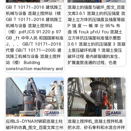
GB T 10171-2016 建筑施工
混凝土的强度与破坏_图文_百度
机械与设备 混凝土搅拌站（楼
文库3.6.1 混凝土的抗压强度 混
GB T 10171-2016 建筑施工
凝土立方体抗压强度及强度等级
机械与设备 混凝土搅拌站
P 强 度 — 概 率 分 95% 布
（楼）.pdf,ICS 91.220 p 97
曲 线 fcu,k μfcU fcu 混凝土
GB _ft 中华人民 和国国家标准
立方体抗压强度标准值示意图
J，、、 GB/T 10171-2016
3.6.1 混凝土的抗压强度 3 混凝
代替 GB/T 10171一2005 建
土受压破坏机理 ? 混凝土受压
筑施工机械与设备 混凝土搅拌
破坏过程 是内部裂缝的发生、
站（楼） Building
扩展直致连通的过程，也是
construction machinery and
应用LS-DYNA对钢筋混凝土柱
混凝土搅拌机_混凝土搅拌机是
破坏的仿真_图文_百度文库兰州
把水泥、砂石骨料和水混合并拌