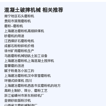
混凝土破摔机械 相关推荐
南宁地区石头磨粉机
贵阳市滚筒磨粉机
磨粉-磨粉机
上海建冶磨粉机高细碎煤机
砂磨机的用途
江西煤矸石磨粉电机
成都石粉粉碎机价格
徐州矿用磨粉机生产
马路磨粉机械铝矾土加工设备
上海建冶磨粉机上海混凝土搅拌机
雷蒙磨的改进
腻子粉是怎小加工的
上海建冶磨粉机汉中衮雪磨粉机
环锤式碎煤机 四川
上海建冶磨粉机西昌市买磨粉机的地方
高岭土制砂、筛分、磨粉工艺
浙江省嵊州市淅东粉碎机厂
金钢砂欧版粉沙机
山西省立磨机械制造厂