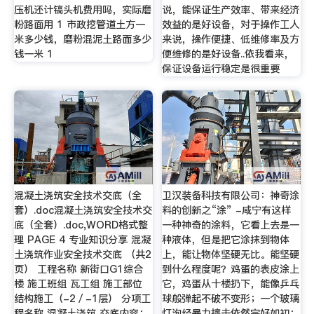
压机还计镐头机费用吗，实际磨
说，能保证生产效率、带来经济
粉路面用 1 市政挖管道土方一
效益的是好设备，对于操作工人
米多少钱，磨粉混泥土路面多少
来说，操作便捷、低维修率及方
钱一米 1
便维修的是好设备..依我看来，
保证设备运行稳定是很重要
混凝土浇筑安全技术交底（全
卫汉装备科技有限公司：神奇涂
套）.doc混凝土浇筑安全技术交
料的创新之“涂” -咸宁有这样
底（全套）.doc,WORD格式整
一种神奇的涂料，它看上去是一
理 PAGE 4 专业知识分享 混凝
种液体，但是把它涂抹到物体
土浇筑作业安全技术交底 （共2
上，能让物体坚硬无比。能坚硬
页） 工程名称 新街口G1综合
到什么程度呢？鸡蛋的表皮涂上
楼 施工班组 瓦工组 施工部位
它，鸡蛋从十楼扔下，能像乒乓
结构施工（-2／-1层） 分项工
球般弹起不破不变形；一个玻璃
程名称 混凝土浇筑 交底内容：
灯泡经暴力摔击依然完好如初；