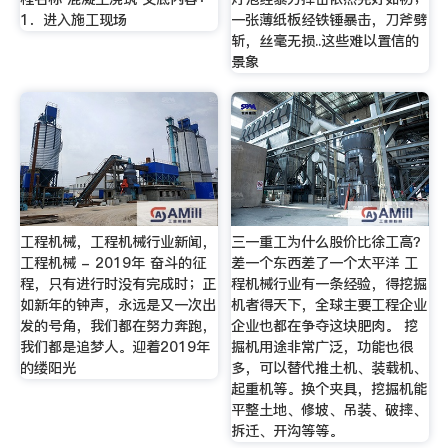
1．进入施工现场
一张薄纸板经铁锤暴击，刀斧劈
斩，丝毫无损..这些难以置信的
景象
工程机械，工程机械行业新闻，
三一重工为什么股价比徐工高？
工程机械 - 2019年 奋斗的征
差一个东西差了一个太平洋 工
程，只有进行时没有完成时；正
程机械行业有一条经验，得挖掘
如新年的钟声，永远是又一次出
机者得天下，全球主要工程企业
发的号角，我们都在努力奔跑，
企业也都在争夺这块肥肉。 挖
我们都是追梦人。迎着2019年
掘机用途非常广泛，功能也很
的缕阳光
多，可以替代推土机、装载机、
起重机等。换个夹具，挖掘机能
平整土地、修坡、吊装、破摔、
拆迁、开沟等等。