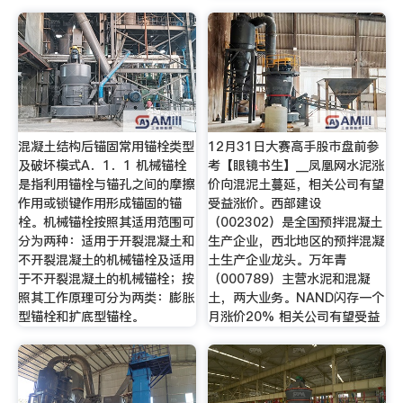
混凝土结构后锚固常用锚栓类型
12月31日大赛高手股市盘前参
及破坏模式A．1．1 机械锚栓
考【眼镜书生】__凤凰网水泥涨
是指利用锚栓与锚孔之间的摩擦
价向混泥土蔓延，相关公司有望
作用或锁键作用形成锚固的锚
受益涨价。西部建设
栓。机械锚栓按照其适用范围可
（002302）是全国预拌混凝土
分为两种：适用于开裂混凝土和
生产企业，西北地区的预拌混凝
不开裂混凝土的机械锚栓及适用
土生产企业龙头。万年青
于不开裂混凝土的机械锚栓；按
（000789）主营水泥和混凝
照其工作原理可分为两类：膨胀
土，两大业务。NAND闪存一个
型锚栓和扩底型锚栓。
月涨价20% 相关公司有望受益