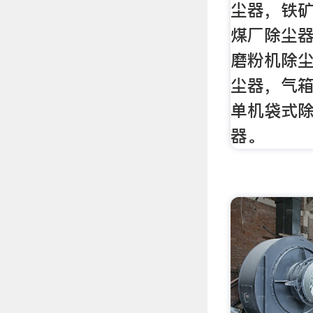
尘器，铁
煤厂除尘
磨粉机除
尘器，气
单机袋式
器。