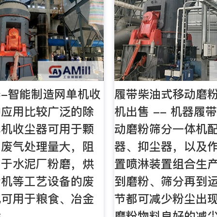
-智能制造网单机收
履带柴油式移动磨
种应用比较广泛的除
机出售 -- 机器履
单机收尘器可用于颗
动磨粉筛分一体机
，废气处理量大，阻
器、抑尘器，以及
用于水泥厂粉磨，烘
置喷淋装置组合生
粉机等工艺设备的废
到磨粉、筛分再到
也可用于粮食、冶金
节都可减少粉尘出
 …
磨粉物料良好的减