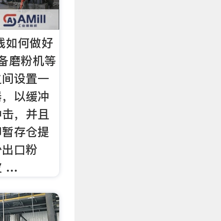
产线如何做好
备磨粉机等
之间设置一
器，以缓冲
冲击，并且
聊暂存仓提
少出口粉
 …