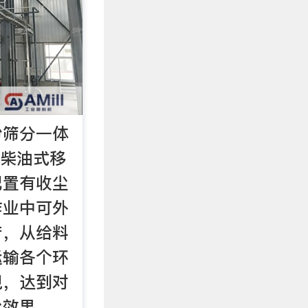
粉筛分一体
带柴油式移
配置有收尘
作业中可外
产，从给料
运输各个环
现，达到对
尘效果。