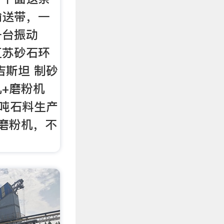
输送带，一
一台振动
江苏砂石环
吉斯坦 制砂
+磨粉机
0吨石料生产
磨粉机，不