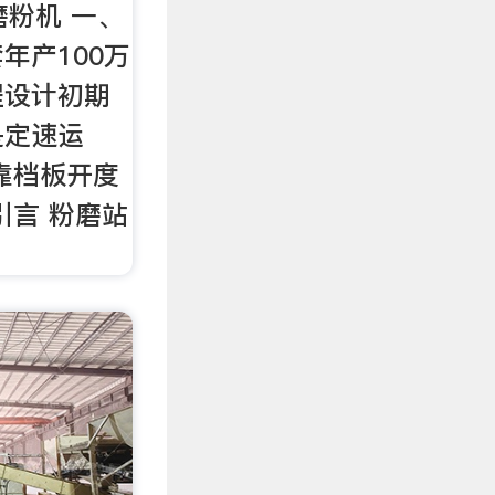
磨粉机 一、
年产100万
程设计初期
是定速运
靠档板开度
引言 粉磨站