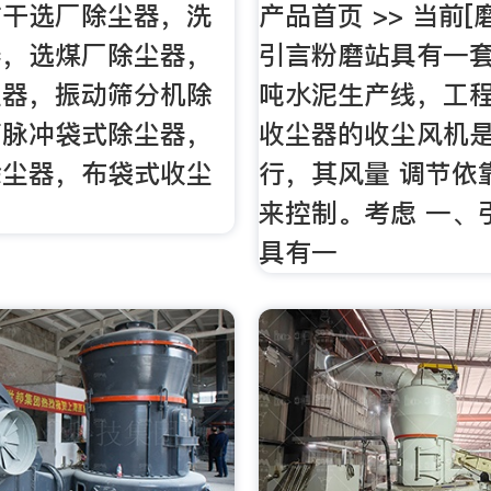
矿干选厂除尘器，洗
产品首页 >> 当前[
器，选煤厂除尘器，
引言粉磨站具有一套
尘器，振动筛分机除
吨水泥生产线，工
箱脉冲袋式除尘器，
收尘器的收尘风机
除尘器，布袋式收尘
行，其风量 调节依
来控制。考虑 一、
具有一