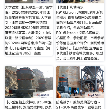
大学语文（山东联盟—济宁医学
【优惠】利勃海尔
院）2020智慧树2020年网课
R916Litronic挖掘机(钩机)/机
超星尔雅答案写的文章: 大学语
型图片 铁臂商城网为您提供全
文（山东联盟—济宁医学院）
面的利勃海尔R916Litronic挖
2020智慧树2020年网课答案,
掘机介绍，包含利勃海尔
章节测试答案-大学语文（山东
R916Litronic挖掘机报价表、
联盟—济宁医学院）2020智慧
机型图片、参数配置、市场参考
树2020年网课答案,章节测试答
价等信息及用户评价！新利勃海
案 打开右边网址即可查题【网
尔挖掘机。[正品销售,立即留言
址速记:选修365】 查题
享优惠] 铁臂商城优惠多，机型
全，买工程机械上铁臂商城。
【小型混凝土搅拌机 jzc500混
防疫战争：致敬美的逆行者 -
凝土搅拌机 滚筒式搅拌机 砂浆
21-SUN防疫战争：致敬美的