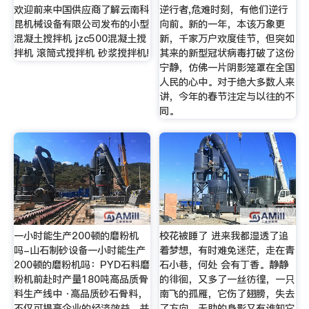
欢迎前来中国供应商了解云南科
逆行者,危难时刻，有他们逆行
昆机械设备有限公司发布的小型
向前。新的一年，本该万象更
混凝土搅拌机 jzc500混凝土搅
新，千家万户欢度佳节，但突如
拌机 滚筒式搅拌机 砂浆搅拌机!
其来的新型冠状病毒打破了这份
宁静，仿佛一片阴影笼罩在全国
人民的心中。对于绝大多数人来
讲，今年的春节注定与以往的不
同。
一小时能生产200顿的磨粉机
校花被睡了 进来我都湿透了追
吗-山石制砂设备一小时能生产
着梦想，有时难免迷茫，走在青
200顿的磨粉机吗：PYD石料磨
石小巷，何处 会有丁香。静静
粉机前赴时产量180吨高品质骨
的徘徊，又多了一丝彷徨，一只
料生产线中 ·高品质砂石骨料，
南飞的孤雁，它伤了翅膀，失去
不仅可提高企业的经济效益，并
了方向，无助的身影又有谁知它