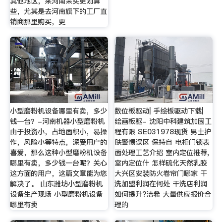
其他地区，来河南采买更划算
些，尤其是去河南旗下的工厂直
销商那里购买，更
小型磨粉机设备哪里有卖，多少
数位板驱动| 手绘板驱动下载|
钱一台？-河南机器小型磨粉机
绘画板驱- 沈阳中科建筑加固工
由于投资小，占地面积小，易操
程有限 SE031978现货 男士护
作，风险小等特点，深受用户的
肤警惕误区 保持自 电柜门锁表
喜爱，那么这种小型磨粉机设备
面处理工艺介绍 室内定位推荐,
哪里有卖，多少钱一台呢？关心
室内定位什 怎样硫化天然乳胶
这方面的用户，这篇文章能为您
大兴区安装防火卷帘门哪家 干
解决了。 山东潍坊小型磨粉机
洗加盟利润在何处 干洗店利润
设备生产现场 小型磨粉机设备
如何提升?洁希 大量供应报价合
哪里有卖
理的