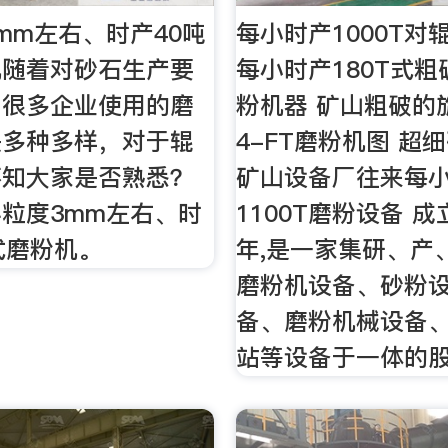
mm左右、时产40吨
每小时产1000T对
机随着对砂石生产要
每小时产180T式粗
，很多企业使用的磨
粉机器 矿山粗破的
是多种多样，对于辊
4-FT磨粉机图 超
不知大家是否熟悉？
矿山设备厂往来每
粒度3mm左右、时
1100T磨粉设备 成
式磨粉机。
年,是一家集研、产
磨粉机设备、砂粉
备、磨粉机械设备
站等设备于一体的