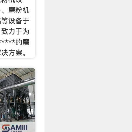
备、磨粉机
站等设备于
，致力于为
****的磨
解决方案。