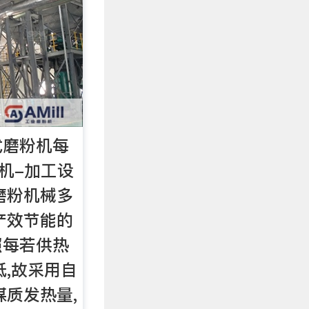
式磨粉机每
粉机-加工设
磨粉机械多
产效节能的
照每若供热
低,故采用自
煤质发热量,