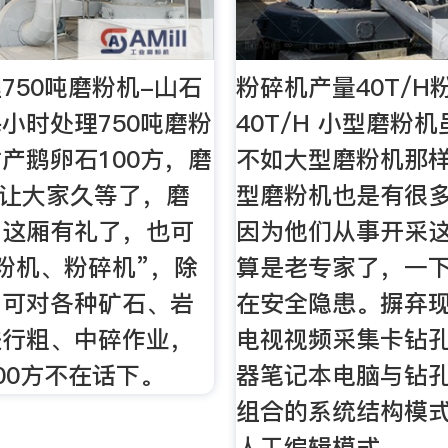
750吨磨粉机-山石
粉碎机产量40T/H
小时处理750吨磨粉
40T/H 小型磨粉
产鹅卵石100方，磨
不如大型磨粉机那
·让大家久等了，磨
型磨粉机也是有很
，这厢有礼了，也可
因为他们从事开采
粉机、粉碎机”，除
算是老专家了，一
，可对各种矿石、岩
在安全隐患。摒弃
进行粗、中碎作业，
电视视频采集卡钻
00方不在话下。
器笔记本电脑与钻
组合的系统结构模
人工编辑模式