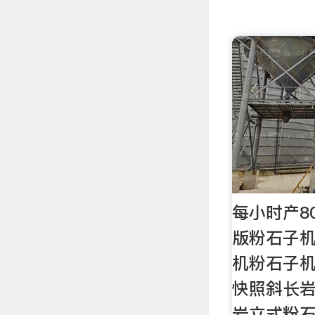
每小时产8
版粉石子机
机粉石子
快照斜长
岩立式粉石