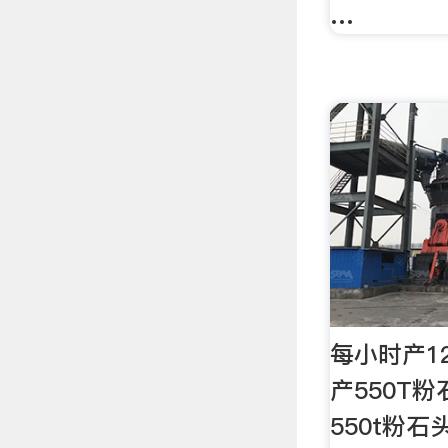
…
每小时产1
产550T
550t粉石