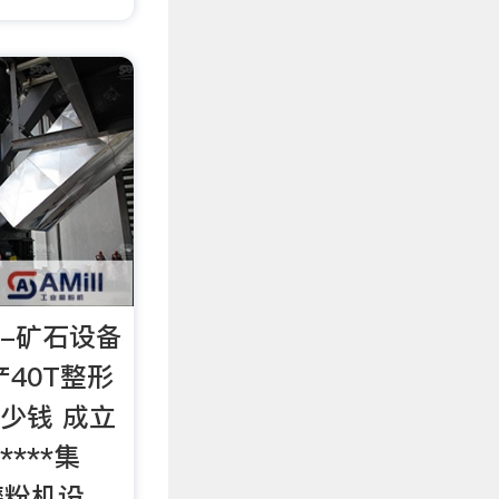
机-矿石设备
40T整形
少钱 成立
****集
磨粉机设