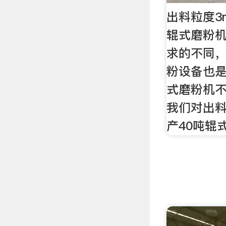
出料粒度3
辊式磨粉
求的不同
粉设备也
式磨粉机
我们对出料
产40吨辊