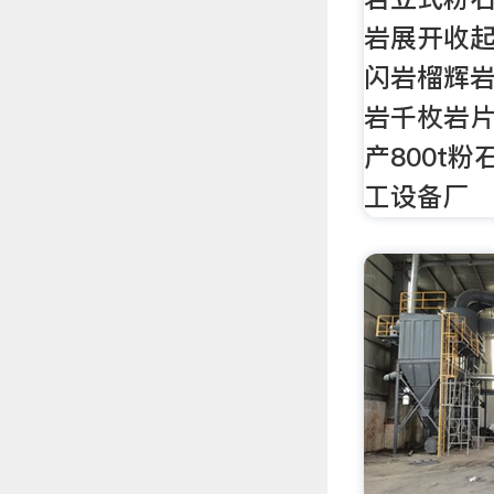
岩展开收
闪岩榴辉
岩千枚岩
产800t
工设备厂