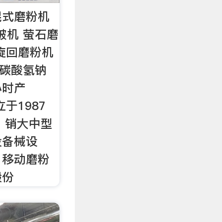
辊式磨粉机
破机 萤石磨
旋回磨粉机
细碳酸氢钠
小时产
立于1987
、销大中型
设备械设
、移动磨粉
股份