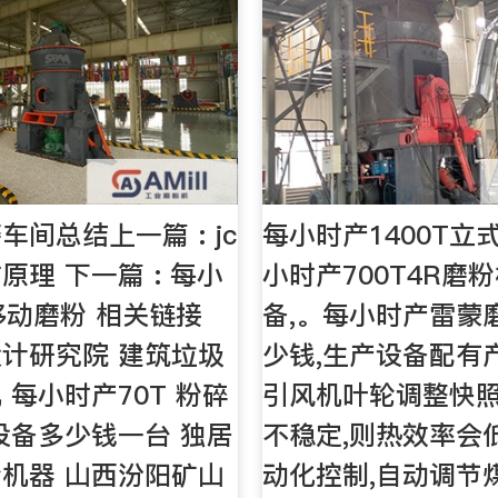
间总结上一篇 : jc
每小时产1400T立
原理 下一篇 : 每小
小时产700T4R磨
 移动磨粉 相关链接
备,。每小时产雷蒙
计研究院 建筑垃圾
少钱,生产设备配有
 每小时产70T 粉碎
引风机叶轮调整快
设备多少钱一台 独居
不稳定,则热效率会
机器 山西汾阳矿山
动化控制,自动调节