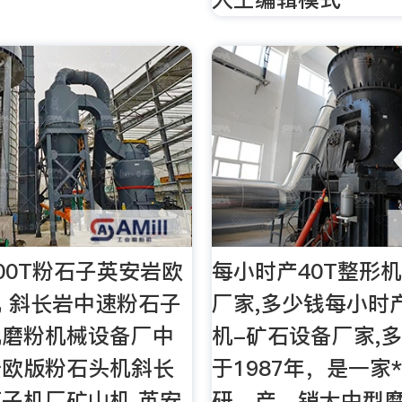
00T粉石子英安岩欧
每小时产40T整形
 斜长岩中速粉石子
厂家,多少钱每小时产
机磨粉机械设备厂中
机-矿石设备厂家,多
岩欧版粉石头机斜长
于1987年，是一家*
子机厂矿山机 英安
研、产、销大中型