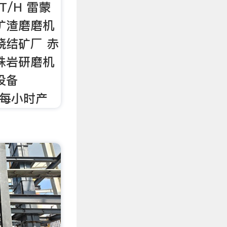
T/H 雷蒙
矿渣磨磨机
烧结矿厂 赤
珠岩研磨机
设备
 每小时产