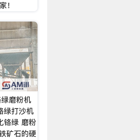
国家！
铬绿磨粉机
铬绿打沙机
化铬绿 磨粉
铬铁矿石的硬