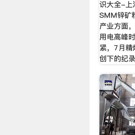
识大全-上
SMM锌矿粉
产业方面
用电高峰
紧，7月精
创下的纪录水