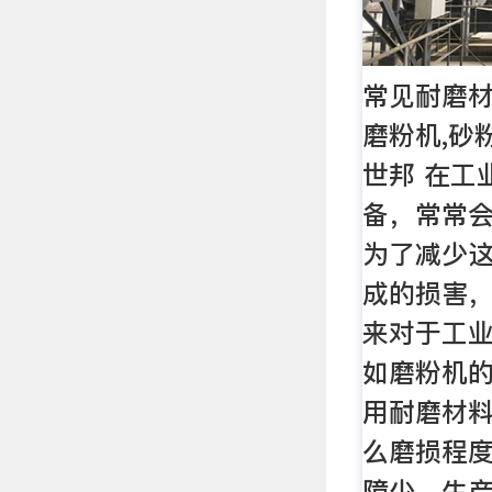
常见耐磨材
磨粉机,砂
世邦 在工
备，常常
为了减少
成的损害
来对于工
如磨粉机
用耐磨材
么磨损程
障少，生