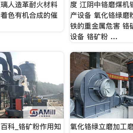
玻璃人造革耐火材料
度 江阴中铬磨煤机
的着色有机合成的催
产设备 氧化铬绿磨
铁的重金属危害 铬
设备 铬矿粉 …
百科_铬矿粉作用知
氧化铬绿立磨加工磨