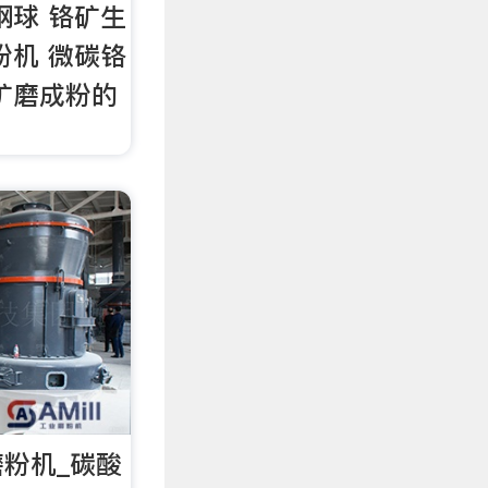
钢球 铬矿生
粉机 微碳铬
矿磨成粉的
粉机_碳酸