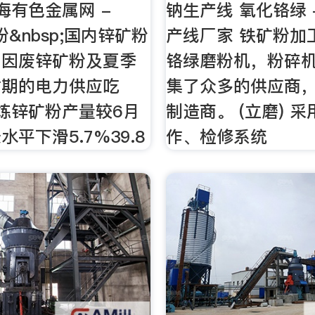
海有色金属网 -
钠生产线 氧化铬绿 
&nbsp;国内锌矿粉
产线厂家 铁矿粉加
，因废锌矿粉及夏季
铬绿磨粉机，粉碎
时期的电力供应吃
集了众多的供应商
炼锌矿粉产量较6月
制造商。 (立磨) 
平下滑5.7%39.8
作、检修系统