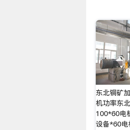
东北铜矿加
机功率东
100*60
设备*60