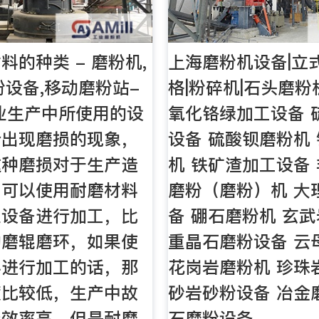
料的种类 - 磨粉机,
上海磨粉机设备|立
粉设备,移动磨粉站-
格|粉碎机|石头磨
业生产中所使用的设
氧化铬绿加工设备 
会出现磨损的现象，
设备 硫酸钡磨粉机
这种磨损对于生产造
机 铁矿渣加工设备
，可以使用耐磨材料
磨粉（磨粉）机 大
业设备进行加工，比
备 硼石磨粉机 玄
的磨辊磨环，如果使
重晶石磨粉设备 云
料进行加工的话，那
花岗岩磨粉机 珍珠
度比较低，生产中故
砂岩砂粉设备 冶金
产效率高，但是耐磨
石磨粉设备