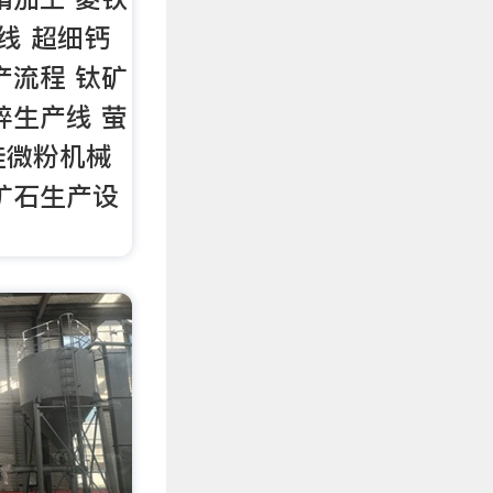
线 超细钙
产流程 钛矿
碎生产线 萤
硅微粉机械
矿石生产设