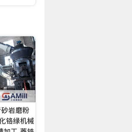
青砂岩磨粉
氧化铬绿机械
精加工 菱铁