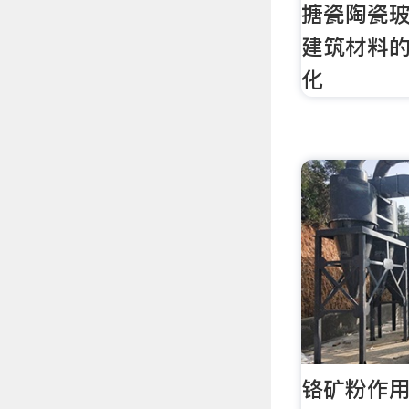
搪瓷陶瓷
建筑材料
化
铬矿粉作用