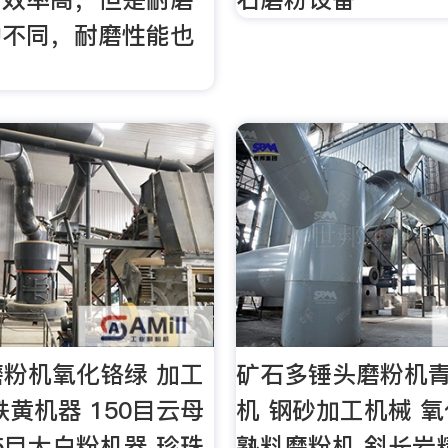
的不同，耐磨性能也
0磨粉机氧化铬绿 加工
矿石多锤头磨粉机
铁黄机器 150目云母
机 钢砂加工机械 
25目大白粉机器 珍珠
熟料磨粉机 斜长岩