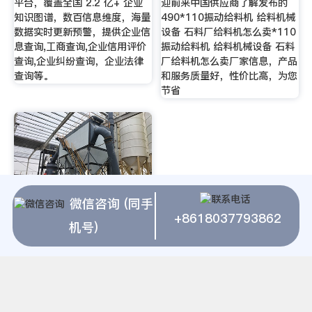
平台，覆盖全国 2.2 亿+ 企业
迎前来中国供应商了解发布的
知识图谱，数百信息维度，海量
490*110振动给料机 给料机械
数据实时更新预警，提供企业信
设备 石料厂给料机怎么卖*110
息查询,工商查询,企业信用评价
振动给料机 给料机械设备 石料
查询,企业纠纷查询，企业法律
厂给料机怎么卖厂家信息，产品
查询等。
和服务质量好，性价比高，为您
节省
微信咨询 (同手
+8618037793862
武汉磨粉机械厂-上海粉磨科技
机号)
24小时:7999。石料制砂生产
线，是一家专业生产磨粉机设备
包括磨粉机式磨粉机磨粉机、砂
粉设备设备包括立轴冲击破新型
高效砂粉设备、磨粉机设备包括
高压磨粉机