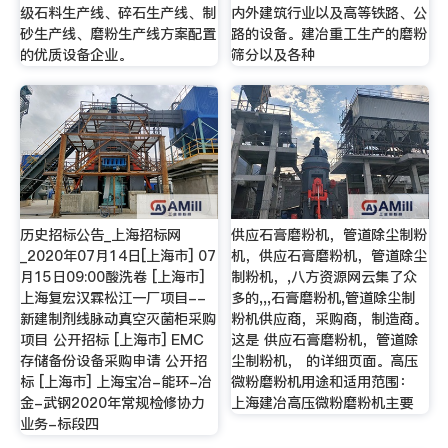
级石料生产线、碎石生产线、制
内外建筑行业以及高等铁路、公
砂生产线、磨粉生产线方案配置
路的设备。建冶重工生产的磨粉
的优质设备企业。
筛分以及各种
历史招标公告_上海招标网
供应石膏磨粉机，管道除尘制粉
_2020年07月14日[上海市] 07
机，供应石膏磨粉机，管道除尘
月15日09:00酸洗卷 [上海市]
制粉机，,八方资源网云集了众
上海复宏汉霖松江一厂项目--
多的,,,石膏磨粉机,管道除尘制
新建制剂线脉动真空灭菌柜采购
粉机供应商，采购商，制造商。
项目 公开招标 [上海市] EMC
这是 供应石膏磨粉机，管道除
存储备份设备采购申请 公开招
尘制粉机， 的详细页面。高压
标 [上海市] 上海宝冶-能环-冶
微粉磨粉机用途和适用范围：
金-武钢2020年常规检修协力
上海建冶高压微粉磨粉机主要
业务-标段四