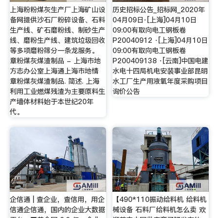
上海粉粉煤灰生产厂上海矿山设
历史招标公告_招标网_2020年
备网提供沙石厂粉碎设备、石料
04月09日·[上海]04月10日
生产线、矿石磨粉线、制砂生产
09:00有取向电工钢板卷
线、磨粉生产线、建筑垃圾回收
P20040912 ·[上海]04月10日
等多项磨粉筛分一条龙服务。
09:00有取向电工钢板卷
章粉煤灰煤渣制品 - 上海市地
P200409138 ·[云南]中国电建
方志办公室上海通上海市地情
水电十四局机电安装事业部昆明
章粉煤灰煤渣制品. 简述. 上海
水工厂生产用液氧年度采购项目
利用工业燃煤残渣为主要原料生
询价公告
产墙体材料始于本世纪20年
代。
企信通 | 查企业，查信用，用企
【490*110振动给料机 给料机
信通企信通，国内的企业大数据
械设备 石料厂给料机怎么卖 欢