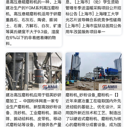
是高压悬辊磨粉机的一种。上海
息。 [上海市] （处）学生资助
建冶生产的YGM系列高压磨粉
管理冬季送温暖采购项目公开招
机，高压悬辊磨粉机适用于研磨
标公告 [上海市] 上海理工大学
重晶石、石灰石、陶瓷、膨润
光芯片波导耦合系统竞争性磋商
土、石膏、方解石、白灰、矿渣
[上海市] 上海市监狱总医院公务
等莫氏硬度不大于9.3级，湿度
用车改装服务项目单一
在6%以下的非易燃易爆的物
料。
建冶高压磨粉机应用于锆英砂研
磨粉机_砂粉设备_磨粉机–【】
磨加工 - 中国粉体网是一家专
近年来建冶重工在吸取国内外先
业生产磨粉机、新型高效砂粉设
进经验的基础上，优化设计，采
备、洗砂机、工业磨粉机、振动
用国外新近技术和工艺，制造出
筛、振动给料机、皮带机、移动
了以硬岩式磨粉机、磨粉机为核
式磨粉站等设备，并提供各产量
心的磨粉筛分成套设备，成为国