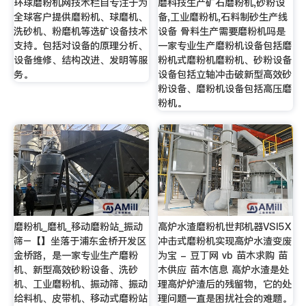
环球磨粉机网技术栏目专注于为
磨科技生产矿石磨粉机,砂粉设
全球客户提供磨粉机、球磨机、
备,工业磨粉机,石料制砂生产线
洗砂机、粉磨机等选矿设备技术
设备 骨料生产需要磨粉机吗是
支持。包括对设备的原理分析、
一家专业生产磨粉机设备包括磨
设备维修、结构改进、发明等服
粉机式磨粉机磨粉机、砂粉设备
务。
设备包括立轴冲击破新型高效砂
粉设备、磨粉机设备包括高压磨
粉机。
磨粉机_磨机_移动磨粉站_振动
高炉水渣磨粉机世邦机器VSI5X
筛–【】坐落于浦东金桥开发区
冲击式磨粉机实现高炉水渣变废
金桥路，是一家专业生产磨粉
为宝 - 豆丁网 vb 苗木求购 苗
机、新型高效砂粉设备、洗砂
木供应 苗木信息 高炉水渣是处
机、工业磨粉机、振动筛、振动
理高炉炉渣后的残留物，它的处
给料机、皮带机、移动式磨粉站
理问题一直是困扰社会的难题。