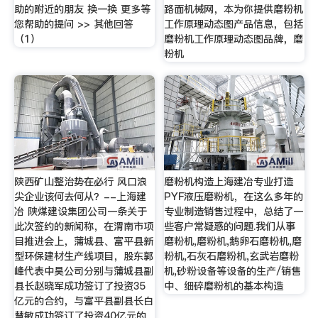
助的附近的朋友 换一换 更多等
路面机械网，本为你提供磨粉机
您帮助的提问 >> 其他回答
工作原理动态图产品信息，包括
（1）
磨粉机工作原理动态图品牌，磨
粉机
陕西矿山整治势在必行 风口浪
磨粉机构造上海建冶专业打造
尖企业该何去何从？--上海建
PYF液压磨粉机，在这么多年的
冶 陕煤建设集团公司一条关于
专业制造销售过程中，总结了一
此次签约的新闻称，在渭南市项
些客户常疑惑的问题.我们从事
目推进会上，蒲城县、富平县新
磨粉机,磨粉机,鹅卵石磨粉机,磨
型环保建材生产线项目，股东郭
粉机,石灰石磨粉机,玄武岩磨粉
峰代表中昊公司分别与蒲城县副
机,砂粉设备等设备的生产/销售
县长赵晓军成功签订了投资35
中、细碎磨粉机的基本构造
亿元的合约，与富平县副县长白
慧敏成功签订了投资40亿元的