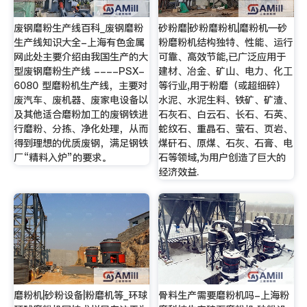
废钢磨粉生产线百科_废钢磨粉
砂粉磨|砂粉磨粉机|磨粉机—砂
生产线知识大全-上海有色金属
粉磨粉机结构独特、性能、运行
网此处主要介绍由我国生产的大
可靠、高效节能,已广泛应用于
型废钢磨粉生产线 ----PSX-
建材、冶金、矿山、电力、化工
6080 型磨粉机生产线，主要对
等行业,用于粉磨（或超细碎）
废汽车、废机器、废家电设备以
水泥、水泥生料、铁矿、矿渣、
及其他适合磨粉加工的废钢铁进
石灰石、白云石、长石、石英、
行磨粉、分拣、净化处理，从而
蛇纹石、重晶石、萤石、页岩、
得到理想的优质废钢，满足钢铁
煤矸石、原煤、石灰、石膏、电
厂“精料入炉”的要求。
石等领域,为用户创造了巨大的
经济效益.
磨粉机|砂粉设备|粉磨机等_环球
骨料生产需要磨粉机吗-上海粉