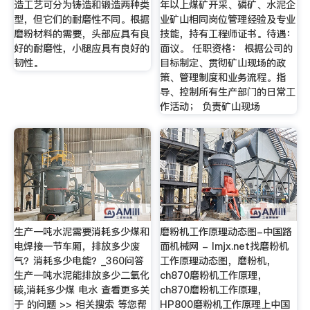
造工艺可分为铸造和锻造两种类
年以上煤矿开采、磷矿、水泥企
型，但它们的耐磨性不同。根据
业矿山相同岗位管理经验及专业
磨粉材料的需要，头部应具有良
技能，持有工程师证书。待遇：
好的耐磨性，小腿应具有良好的
面议。 任职资格： 根据公司的
韧性。
目标制定、贯彻矿山现场的政
策、管理制度和业务流程。指
导、控制所有生产部门的日常工
作活动； 负责矿山现场
生产一吨水泥需要消耗多少煤和
磨粉机工作原理动态图-中国路
电焊接一节车厢，排放多少废
面机械网 - lmjx.net找磨粉机
气？消耗多少电能？_360问答
工作原理动态图，磨粉机，
生产一吨水泥能排放多少二氧化
ch870磨粉机工作原理，
碳,消耗多少煤 电水 查看更多关
ch870磨粉机工作原理，
于 的问题 >> 相关搜索 等您帮
HP800磨粉机工作原理上中国