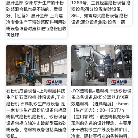
展开全部 荥阳东升生产的干粉
1389号，主要经营磨粉设备;磨
砂浆混合机也是不错的，质量
粉设备;筛分设备;制砂设备，
好，| 回答2: 展开全部 上海建
86-，如需购买磨粉设备;磨粉
冶专业生产干粉砂浆配料利用砂
设备;筛分设备;制砂设备，请
粉设备设备对废料进行磨粉回收
再处理
石粉机成套设备-上海粉磨科技
JYX选粉机-选粉机,干法砂粉设
生产矿石磨粉机,砂粉设备,工业
备必备设备,砂粉分离器JYX高
磨粉机,石料制砂生产线设备 是
效选粉机 【进料粒度】: 5mm
一家专业生产磨粉机设备包括磨
【生产能力】: 20-150T/h
粉机式磨粉机磨粉机、砂粉设备
【应用领域】: 该选粉机充分体
设备包括立轴冲击破新型高效砂
现当前先进的设计理念，主要用
粉设备、磨粉机设备包括高压磨
于干法制砂生产线及各种矿山、
粉机。
冶金、建材等行业的各种物料。