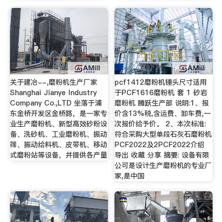
关于建冶--,磨粉机生产厂家
pcf1412磨粉机锤头尺寸适用
Shanghai Jianye Industry
于PCF1616磨粉机 套 1 砂岩
Company Co.,LTD 坐落于浦
磨粉机 腾跃生产部 说明:1、报
东金桥开发区金桥路，是一家专
价含13%税,含运费、卸车费,一
业生产磨粉机、新型高效砂粉设
次报价给予价。 2、本次标准:
备、洗砂机、工业磨粉机、振动
符合采购大型单段石灰石磨粉机
筛、振动给料机、皮带机、移动
PCF2022及2PCF2022介绍
式磨粉站等设备，并提供各产量
导出 收藏 分享 摘要: 设备有限
公可是设计生产磨粉机的专业厂
家,是中国