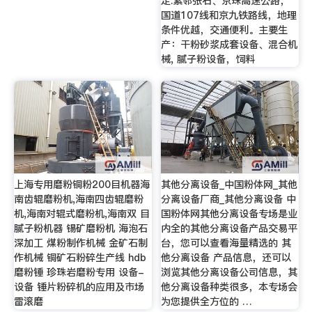
定.紧邻张石、京珠高速公路，
国道107线和京九铁路线，地理
条件优越，交通便利。主要生
产：干粉砂浆成套设备、混合机
械, 腻子粉设备，饲料
上海专用磨粉铜粉200目机器海
其他分离设备_中国粉体网_其他
南齿辊磨粉机,海南四齿辊磨粉
分离设备厂商_其他分离设备 中
机,海南对辊式磨粉机,海南双 目
国粉体网其他分离设备专场是业
腻子粉机器 锡矿磨粉机 海泡石
内全的其他分离设备产品交易平
深加工 煤粉制作机械 金矿石制
台，您可以查看海量精选的 其
作机械 铜矿石粉碎生产线 hdb
他分离设备 产品信息，还可以
磨粉锤 珍珠岩磨粉专用 设备-
浏览其他分离设备公司信息，其
设备 锤片粉碎机的应用及市场
他分离设备种类很多，本专场会
雷滚磨
为您提供全方位的 …